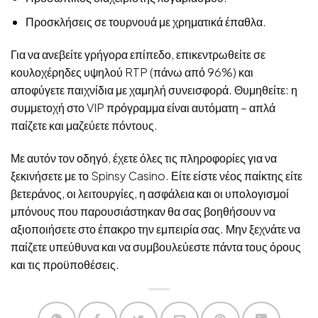
Προσκλήσεις σε τουρνουά με χρηματικά έπαθλα.
Για να ανεβείτε γρήγορα επίπεδο, επικεντρωθείτε σε
κουλοχέρηδες υψηλού RTP (πάνω από 96%) και
αποφύγετε παιχνίδια με χαμηλή συνεισφορά. Θυμηθείτε: η
συμμετοχή στο VIP πρόγραμμα είναι αυτόματη – απλά
παίζετε και μαζεύετε πόντους.
Με αυτόν τον οδηγό, έχετε όλες τις πληροφορίες για να
ξεκινήσετε με το Spinsy Casino. Είτε είστε νέος παίκτης είτε
βετεράνος, οι λειτουργίες, η ασφάλεια και οι υπολογισμοί
μπόνους που παρουσιάστηκαν θα σας βοηθήσουν να
αξιοποιήσετε στο έπακρο την εμπειρία σας. Μην ξεχνάτε να
παίζετε υπεύθυνα και να συμβουλεύεστε πάντα τους όρους
και τις προϋποθέσεις.