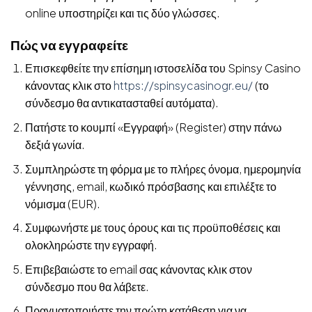
online υποστηρίζει και τις δύο γλώσσες.
Πώς να εγγραφείτε
Επισκεφθείτε την επίσημη ιστοσελίδα του Spinsy Casino
κάνοντας κλικ στο
https://spinsycasinogr.eu/
(το
σύνδεσμο θα αντικατασταθεί αυτόματα).
Πατήστε το κουμπί «Εγγραφή» (Register) στην πάνω
δεξιά γωνία.
Συμπληρώστε τη φόρμα με το πλήρες όνομα, ημερομηνία
γέννησης, email, κωδικό πρόσβασης και επιλέξτε το
νόμισμα (EUR).
Συμφωνήστε με τους όρους και τις προϋποθέσεις και
ολοκληρώστε την εγγραφή.
Επιβεβαιώστε το email σας κάνοντας κλικ στον
σύνδεσμο που θα λάβετε.
Πραγματοποιήστε την πρώτη κατάθεση για να