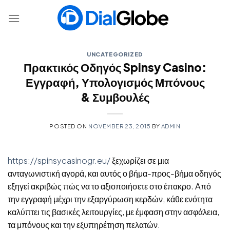
Skip
to
content
UNCATEGORIZED
Πρακτικός Οδηγός Spinsy Casino:
Εγγραφή, Υπολογισμός Μπόνους
& Συμβουλές
POSTED ON
NOVEMBER 23, 2015
BY
ADMIN
https://spinsycasinogr.eu/
ξεχωρίζει σε μια
ανταγωνιστική αγορά, και αυτός ο βήμα-προς-βήμα οδηγός
εξηγεί ακριβώς πώς να το αξιοποιήσετε στο έπακρο. Από
την εγγραφή μέχρι την εξαργύρωση κερδών, κάθε ενότητα
καλύπτει τις βασικές λειτουργίες, με έμφαση στην ασφάλεια,
τα μπόνους και την εξυπηρέτηση πελατών.