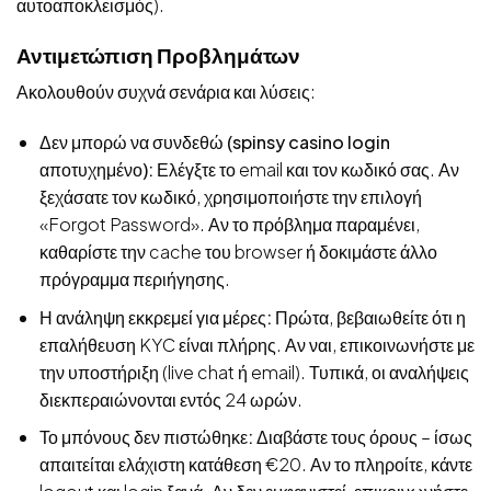
αυτοαποκλεισμός).
Αντιμετώπιση Προβλημάτων
Ακολουθούν συχνά σενάρια και λύσεις:
Δεν μπορώ να συνδεθώ (spinsy casino login
αποτυχημένο):
Ελέγξτε το email και τον κωδικό σας. Αν
ξεχάσατε τον κωδικό, χρησιμοποιήστε την επιλογή
«Forgot Password». Αν το πρόβλημα παραμένει,
καθαρίστε την cache του browser ή δοκιμάστε άλλο
πρόγραμμα περιήγησης.
Η ανάληψη εκκρεμεί για μέρες:
Πρώτα, βεβαιωθείτε ότι η
επαλήθευση KYC είναι πλήρης. Αν ναι, επικοινωνήστε με
την υποστήριξη (live chat ή email). Τυπικά, οι αναλήψεις
διεκπεραιώνονται εντός 24 ωρών.
Το μπόνους δεν πιστώθηκε:
Διαβάστε τους όρους – ίσως
απαιτείται ελάχιστη κατάθεση €20. Αν το πληροίτε, κάντε