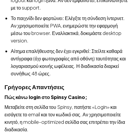
logout και login ξανά. Αν δεν εμφανιστεί, επικοινωνήστε
με το support.
Το παιχνίδι δεν φορτώνει:
Ελέγξτε τη σύνδεση ίντερνετ.
Αν χρησιμοποιείτε PWA, ενημερώστε την εφαρμογή
μέσω του browser. Εναλλακτικά, δοκιμάστε desktop
version.
Αίτημα επαλήθευσης δεν έχει εγκριθεί:
Στείλτε καθαρά
αντίγραφα (όχι φωτογραφίες από οθόνη) ταυτότητας και
λογαριασμού κοινής ωφέλειας. Η διαδικασία διαρκεί
συνήθως 48 ώρες.
Γρήγορες Απαντήσεις
Πώς κάνω login στο Spinsy Casino;
Μεταβείτε στη σελίδα του Spinsy, πατήστε «Login» και
εισάγετε το email και τον κωδικό σας. Αν χρησιμοποιείτε
κινητό, η mobile-optimized σελίδα σας επιτρέπει την ίδια
διαδικασία.