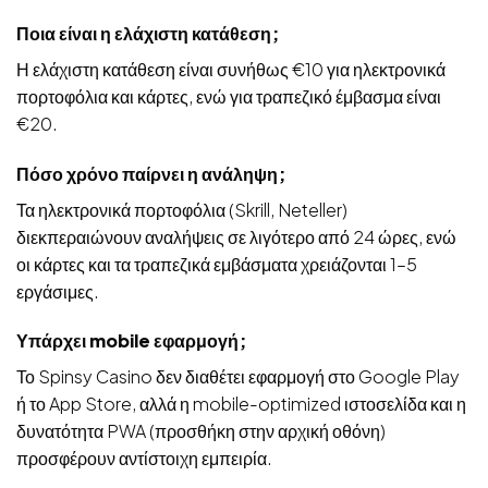
Ποια είναι η ελάχιστη κατάθεση;
Η ελάχιστη κατάθεση είναι συνήθως €10 για ηλεκτρονικά
πορτοφόλια και κάρτες, ενώ για τραπεζικό έμβασμα είναι
€20.
Πόσο χρόνο παίρνει η ανάληψη;
Τα ηλεκτρονικά πορτοφόλια (Skrill, Neteller)
διεκπεραιώνουν αναλήψεις σε λιγότερο από 24 ώρες, ενώ
οι κάρτες και τα τραπεζικά εμβάσματα χρειάζονται 1–5
εργάσιμες.
Υπάρχει mobile εφαρμογή;
Το Spinsy Casino δεν διαθέτει εφαρμογή στο Google Play
ή το App Store, αλλά η mobile-optimized ιστοσελίδα και η
δυνατότητα PWA (προσθήκη στην αρχική οθόνη)
προσφέρουν αντίστοιχη εμπειρία.