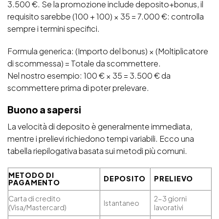
3.500 €. Se la promozione include deposito+bonus, il
requisito sarebbe (100 + 100) × 35 = 7.000 €: controlla
sempre i termini specifici.
Formula generica: (Importo del bonus) × (Moltiplicatore
di scommessa) = Totale da scommettere.
Nel nostro esempio: 100 € × 35 = 3.500 € da
scommettere prima di poter prelevare.
Buono a sapersi
La velocità di deposito è generalmente immediata,
mentre i prelievi richiedono tempi variabili. Ecco una
tabella riepilogativa basata sui metodi più comuni.
METODO DI
DEPOSITO
PRELIEVO
PAGAMENTO
Carta di credito
2-3 giorni
Istantaneo
(Visa/Mastercard)
lavorativi