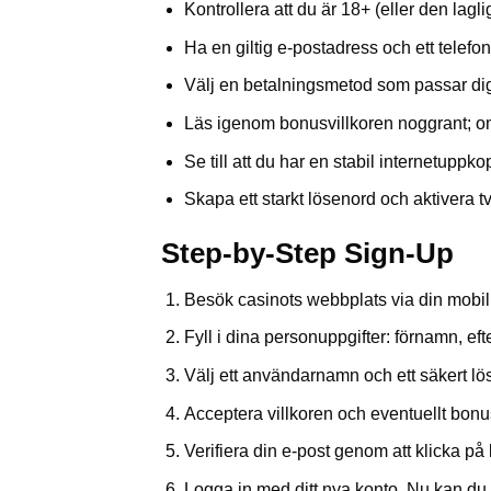
Kontrollera att du är 18+ (eller den laglig
Ha en giltig e-postadress och ett telefo
Välj en betalningsmetod som passar dig –
Läs igenom bonusvillkoren noggrant; om
Se till att du har en stabil internetuppko
Skapa ett starkt lösenord och aktivera t
Step-by-Step Sign-Up
Besök casinots webbplats via din mobil e
Fyll i dina personuppgifter: förnamn, e
Välj ett användarnamn och ett säkert lö
Acceptera villkoren och eventuellt bonus
Verifiera din e-post genom att klicka på
Logga in med ditt nya konto. Nu kan du g