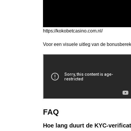
https://kokobetcasino.com.nl/
Voor een visuele uitleg van de bonusberek
FAQ
Hoe lang duurt de KYC-verifica