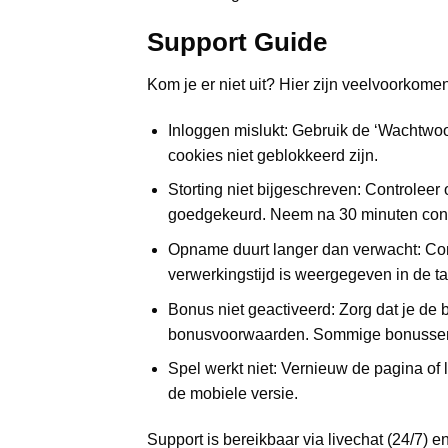
Support Guide
Kom je er niet uit? Hier zijn veelvoorkome
Inloggen mislukt:
Gebruik de ‘Wachtwoord
cookies niet geblokkeerd zijn.
Storting niet bijgeschreven:
Controleer o
goedgekeurd. Neem na 30 minuten cont
Opname duurt langer dan verwacht:
Con
verwerkingstijd is weergegeven in de ta
Bonus niet geactiveerd:
Zorg dat je de 
bonusvoorwaarden. Sommige bonussen v
Spel werkt niet:
Vernieuw de pagina of l
de mobiele versie.
Support is bereikbaar via livechat (24/7) e