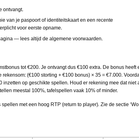
e ontvangt.
ie van je paspoort of identiteitskaart en een recente
verplicht voor eerste opname.
pagina — lees altijd de algemene voorwaarden.
omstbonus tot €200. Je ontvangt dus €100 extra. De bonus heeft
De rekensom: (€100 storting + €100 bonus) × 35 = €7.000. Voorda
 inzetten op geschikte spellen. Houd er rekening mee dat niet a
ellen meestal 100%, tafelspellen vaak 10% of minder.
spellen met een hoog RTP (return to player). Zie de sectie ‘Wo