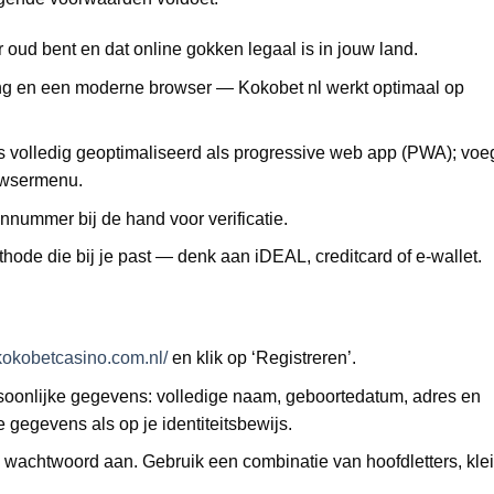
 oud bent en dat online gokken legaal is in jouw land.
ding en een moderne browser — Kokobet nl werkt optimaal op
s volledig geoptimaliseerd als progressive web app (PWA); voe
rowsermenu.
nnummer bij de hand voor verificatie.
hode die bij je past — denk aan iDEAL, creditcard of e-wallet.
/kokobetcasino.com.nl/
en klik op ‘Registreren’.
persoonlijke gegevens: volledige naam, geboortedatum, adres en
gegevens als op je identiteitsbewijs.
wachtwoord aan. Gebruik een combinatie van hoofdletters, kle