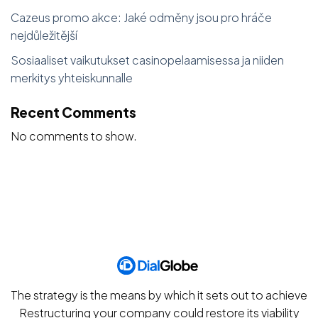
Cazeus promo akce: Jaké odměny jsou pro hráče
nejdůležitější
Sosiaaliset vaikutukset casinopelaamisessa ja niiden
merkitys yhteiskunnalle
Recent Comments
No comments to show.
The strategy is the means by which it sets out to achieve
Restructuring your company could restore its viability