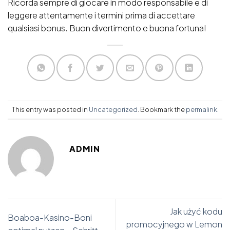
Ricorda sempre di giocare in modo responsabile e di
leggere attentamente i termini prima di accettare
qualsiasi bonus. Buon divertimento e buona fortuna!
This entry was posted in
Uncategorized
. Bookmark the
permalink
.
ADMIN
Jak użyć kodu
Boaboa-Kasino-Boni
promocyjnego w Lemon