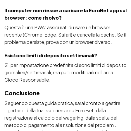
Il computer non riesce a caricare la EuroBet app sul
browser: come risolvo?
Questa è una PWA: assicurati di usare un browser
recente (Chrome, Edge, Safari) e cancella la cache. Se il
problema persiste, prova con un browser diverso.
Esistono limiti di deposito settimanali?
Sì, per impostazione predefinita ci sono limiti di deposito
giornalieri/settimanali, ma puoi modificarli nell’area
Gioco Responsabile.
Conclusione
Seguendo questa guida pratica, sarai pronto a gestire
ogni fase della tua esperienza su EuroBet: dalla
registrazione al calcolo del wagering, dalla scelta del
metodo di pagamento alla risoluzione dei problemi.