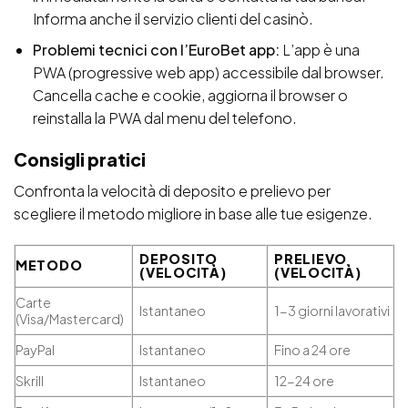
Informa anche il servizio clienti del casinò.
Problemi tecnici con l’EuroBet app:
L’app è una
PWA (progressive web app) accessibile dal browser.
Cancella cache e cookie, aggiorna il browser o
reinstalla la PWA dal menu del telefono.
Consigli pratici
Confronta la velocità di deposito e prelievo per
scegliere il metodo migliore in base alle tue esigenze.
DEPOSITO
PRELIEVO
METODO
(VELOCITÀ)
(VELOCITÀ)
Carte
Istantaneo
1-3 giorni lavorativi
(Visa/Mastercard)
PayPal
Istantaneo
Fino a 24 ore
Skrill
Istantaneo
12-24 ore