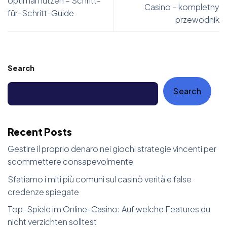
optimal nutzen – Schritt-
Casino – kompletny
für-Schritt-Guide
przewodnik
Search
Search
Recent Posts
Gestire il proprio denaro nei giochi strategie vincenti per
scommettere consapevolmente
Sfatiamo i miti più comuni sul casinò verità e false
credenze spiegate
Top-Spiele im Online-Casino: Auf welche Features du
nicht verzichten solltest