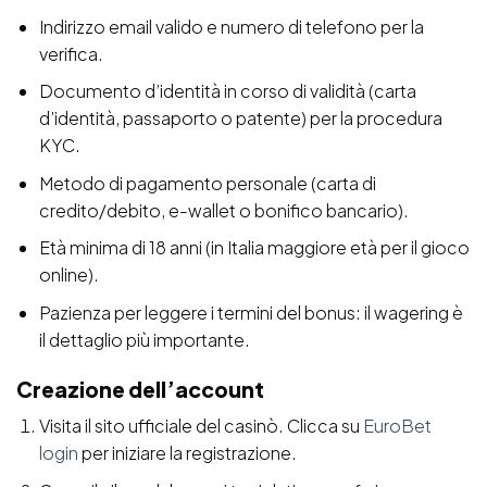
Indirizzo email valido e numero di telefono per la
verifica.
Documento d’identità in corso di validità (carta
d’identità, passaporto o patente) per la procedura
KYC.
Metodo di pagamento personale (carta di
credito/debito, e-wallet o bonifico bancario).
Età minima di 18 anni (in Italia maggiore età per il gioco
online).
Pazienza per leggere i termini del bonus: il wagering è
il dettaglio più importante.
Creazione dell’account
Visita il sito ufficiale del casinò. Clicca su
EuroBet
login
per iniziare la registrazione.