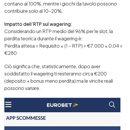
contano al 100%, mentre i giochi da tavolo possono
contribuire solo al 10-20%.
Impatto dell’RTP sul wagering:
Considerando un RTP medio del 96% per le slot, la
perdita teorica durante il wagering è:
Perdita attesa = Requisito × (1 – RTP) = €7.000 × 0,04 =
€280
Ciò significa che, statisticamente, dopo aver
soddisfatto il wagering ti resteranno circa €200
(deposito + bonus meno perdita) ma le vincite reali
possono variare.