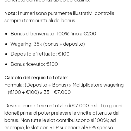
Nota:
I numeri sono puramente illustrativi; controlla
sempre i termini attuali del bonus.
Bonus di benvenuto: 100% fino a €200
Wagering: 35x (bonus + deposito)
Deposito effettuato: €100
Bonus ricevuto: €100
Calcolo del requisito totale:
Formula: (Deposito + Bonus) × Moltiplicatore wagering
= (€100 + €100) × 35 = €7.000
Devi scommettere un totale di €7.000 in slot (o giochi
idonei) prima di poter prelevare le vincite ottenute dal
bonus. Non tutte le slot contribuiscono al 100%; ad
esempio, le slot con RTP superiore al 96% spesso