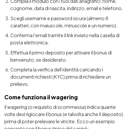
Compila il modulo con i tuoi dati anagrafici: nome,
cognome, data di nascita, indirizzo, email e telefono.
Scegli username e password sicura (almeno 8
caratteri, con maiuscole, minuscole e un numero).
Conferma l’email tramite il link inviato nella casella di
posta elettronica.
Effettua il primo deposito per attivare il bonus di
benvenuto, se desiderato.
Completa la verifica dell’identità caricando i
documenti richiesti (KYC) prima di richiedere un
prelievo.
Come funziona il wagering
Il wagering (o requisito di scommessa) indica quante
volte devi rigiocare il bonus (e talvolta anche il deposito)
prima di poter prelevare le vincite. Ecco un esempio
concreto con il bonus tipico del casinò: