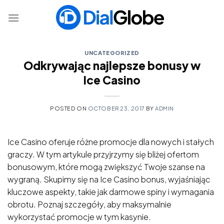
Skip
to
content
UNCATEGORIZED
Odkrywając najlepsze bonusy w
Ice Casino
POSTED ON
OCTOBER 23, 2017
BY
ADMIN
Ice Casino oferuje różne promocje dla nowych i stałych
graczy. W tym artykule przyjrzymy się bliżej ofertom
bonusowym, które mogą zwiększyć Twoje szanse na
wygraną. Skupimy się na Ice Casino bonus, wyjaśniając
kluczowe aspekty, takie jak darmowe spiny i wymagania
obrotu. Poznaj szczegóły, aby maksymalnie
wykorzystać promocje w tym kasynie.