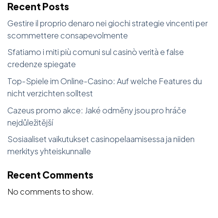
Recent Posts
Gestire il proprio denaro nei giochi strategie vincenti per
scommettere consapevolmente
Sfatiamo i miti più comuni sul casinò verità e false
credenze spiegate
Top-Spiele im Online-Casino: Auf welche Features du
nicht verzichten solltest
Cazeus promo akce: Jaké odměny jsou pro hráče
nejdůležitější
Sosiaaliset vaikutukset casinopelaamisessa ja niiden
merkitys yhteiskunnalle
Recent Comments
No comments to show.