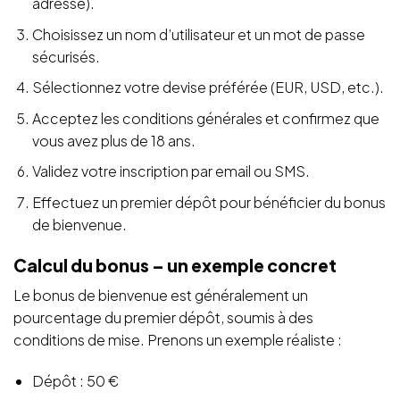
adresse).
Choisissez un nom d’utilisateur et un mot de passe
sécurisés.
Sélectionnez votre devise préférée (EUR, USD, etc.).
Acceptez les conditions générales et confirmez que
vous avez plus de 18 ans.
Validez votre inscription par email ou SMS.
Effectuez un premier dépôt pour bénéficier du bonus
de bienvenue.
Calcul du bonus – un exemple concret
Le bonus de bienvenue est généralement un
pourcentage du premier dépôt, soumis à des
conditions de mise. Prenons un exemple réaliste :
Dépôt : 50 €