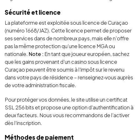
Sécurité et licence
La plateforme est exploitée sous licence de Curaçao
(numéro 1668/JAZ). Cette licence permet de proposer
ses services dans de nombreux pays, mais elle n’offre
pas la même protection qu’une licence MGA ou
nationale.
Note :
En tant que joueur européen, sachez
que les gains provenant d’un casino sous licence
Curaçao peuvent être soumis à l’impôt sur le revenu
dans votre pays de résidence – renseignez‑vous auprès
de votre administration fiscale.
Pour protéger vos données, le site utilise un certificat
SSL 256 bits et propose une option d’authentification à
deux facteurs. Nous vous recommandons de l’activer
dès l’inscription.
Méthodes de paiement