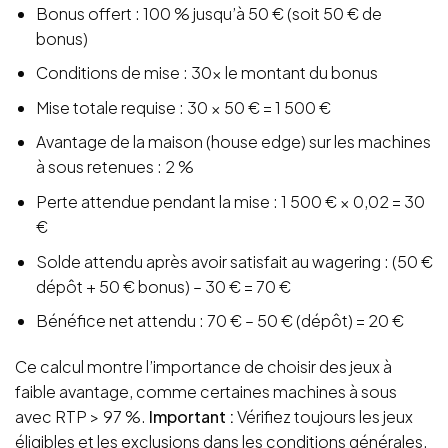
Bonus offert : 100 % jusqu’à 50 € (soit 50 € de
bonus)
Conditions de mise : 30× le montant du bonus
Mise totale requise : 30 × 50 € = 1 500 €
Avantage de la maison (house edge) sur les machines
à sous retenues : 2 %
Perte attendue pendant la mise : 1 500 € × 0,02 = 30
€
Solde attendu après avoir satisfait au wagering : (50 €
dépôt + 50 € bonus) – 30 € = 70 €
Bénéfice net attendu : 70 € – 50 € (dépôt) = 20 €
Ce calcul montre l’importance de choisir des jeux à
faible avantage, comme certaines machines à sous
avec RTP > 97 %.
Important :
Vérifiez toujours les jeux
éligibles et les exclusions dans les conditions générales.