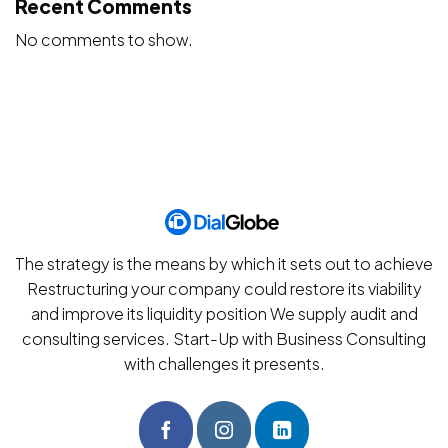
Recent Comments
No comments to show.
The strategy is the means by which it sets out to achieve
Restructuring your company could restore its viability
and improve its liquidity position We supply audit and
consulting services. Start-Up with Business Consulting
with challenges it presents.