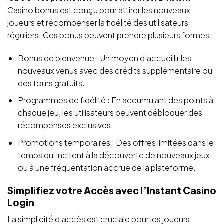
Casino bonus est conçu pour attirer les nouveaux
joueurs et récompenser la fidélité des utilisateurs
réguliers. Ces bonus peuvent prendre plusieurs formes :
Bonus de bienvenue : Un moyen d’accueillir les
nouveaux venus avec des crédits supplémentaire ou
des tours gratuits.
Programmes de fidélité : En accumulant des points à
chaque jeu, les utilisateurs peuvent débloquer des
récompenses exclusives.
Promotions temporaires : Des offres limitées dans le
temps qui incitent à la découverte de nouveaux jeux
ou à une fréquentation accrue de la plateforme.
Simplifiez votre Accès avec l’Instant Casino
Login
La simplicité d’accès est cruciale pour les joueurs