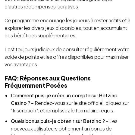
d’autres récompenses lucratives.
Ce programme encourage les joueurs à rester actifs et à
explorer les divers jeux disponibles, tout en accumulant
des bénéfices supplémentaires.
Il est toujours judicieux de consulter régulièrement votre
solde de points et les offres disponibles pour maximiser
vos avantages.
FAQ: Réponses aux Questions
Fréquemment Posées
Comment puis-je créer un compte sur Betzino
Casino ?
– Rendez-vous sur le site officiel, cliquez sur
“Inscription”, et remplissez le formulaire requis.
Quels bonus puis-je obtenir sur Betzino ?
– Les
nouveaux utilisateurs obtiennent un bonus de