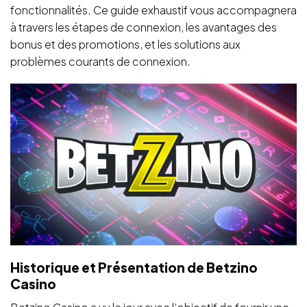
fonctionnalités. Ce guide exhaustif vous accompagnera
à travers les étapes de connexion, les avantages des
bonus et des promotions, et les solutions aux
problèmes courants de connexion.
Historique et Présentation de Betzino
Casino