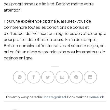
des programmes de fidélité, Betzino mérite votre
attention.
Pour une expérience optimale, assurez-vous de
comprendre toutes les conditions de bonus et
d’effectuer des vérifications régulières de votre compte
pour profiter des offres en cours. En fin de compte,
Betzino combine offres lucratives et sécurité de jeu, ce
qui en fait un choix de premier plan pour les amateurs de
casinos en ligne.
This entry was posted in
Uncategorized
. Bookmark the
permalink
.