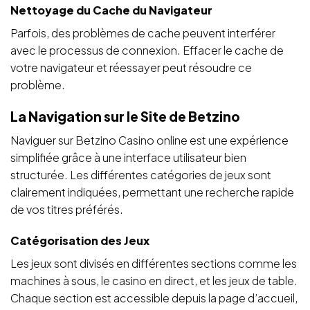
Nettoyage du Cache du Navigateur
Parfois, des problèmes de cache peuvent interférer
avec le processus de connexion. Effacer le cache de
votre navigateur et réessayer peut résoudre ce
problème.
La Navigation sur le Site de Betzino
Naviguer sur Betzino Casino online est une expérience
simplifiée grâce à une interface utilisateur bien
structurée. Les différentes catégories de jeux sont
clairement indiquées, permettant une recherche rapide
de vos titres préférés.
Catégorisation des Jeux
Les jeux sont divisés en différentes sections comme les
machines à sous, le casino en direct, et les jeux de table.
Chaque section est accessible depuis la page d’accueil,