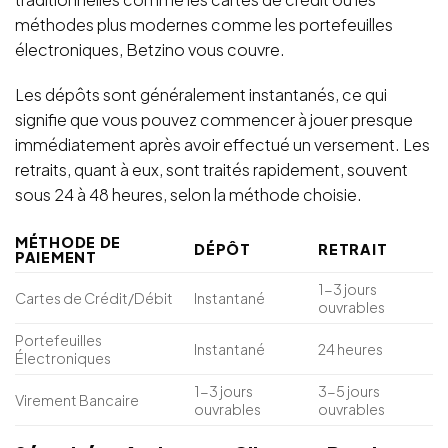
méthodes plus modernes comme les portefeuilles
électroniques, Betzino vous couvre.
Les dépôts sont généralement instantanés, ce qui
signifie que vous pouvez commencer à jouer presque
immédiatement après avoir effectué un versement. Les
retraits, quant à eux, sont traités rapidement, souvent
sous 24 à 48 heures, selon la méthode choisie.
MÉTHODE DE
DÉPÔT
RETRAIT
PAIEMENT
1-3 jours
Cartes de Crédit/Débit
Instantané
ouvrables
Portefeuilles
Instantané
24 heures
Électroniques
1-3 jours
3-5 jours
Virement Bancaire
ouvrables
ouvrables