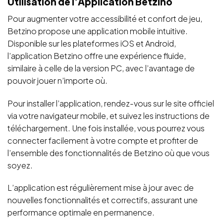
Utilisation de l’Application Betzino
Pour augmenter votre accessibilité et confort de jeu,
Betzino propose une application mobile intuitive.
Disponible sur les plateformes iOS et Android,
l’application Betzino offre une expérience fluide,
similaire à celle de la version PC, avec l’avantage de
pouvoir jouer n’importe où.
Pour installer l’application, rendez-vous sur le site officiel
via votre navigateur mobile, et suivez les instructions de
téléchargement. Une fois installée, vous pourrez vous
connecter facilement à votre compte et profiter de
l’ensemble des fonctionnalités de Betzino où que vous
soyez.
L’application est régulièrement mise à jour avec de
nouvelles fonctionnalités et correctifs, assurant une
performance optimale en permanence.