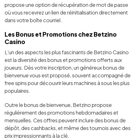
propose une option de récupération de mot de passe
où vous recevrez un lien de réinitialisation directement
dans votre boîte courriel.
Les Bonus et Promotions chez Betzino
Casino
L’un des aspects les plus fascinants de Betzino Casino
est la diversité des bonus et promotions offerts aux
joueurs. Dès votre inscription, un généreux bonus de
bienvenue vous est proposé, souvent accompagné de
free spins pour découvrir leurs machines à sous les plus
populaires.
Outre le bonus de bienvenue, Betzino propose
régulièrement des promotions hebdomadaires et
mensuelles. Ces offres peuvent inclure des bonus de
dépôt, des cashbacks, et même des tournois avec des
prix impressionnants à la clé.