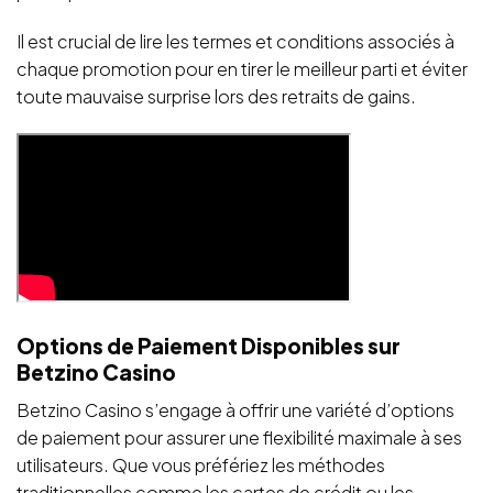
Il est crucial de lire les termes et conditions associés à
chaque promotion pour en tirer le meilleur parti et éviter
toute mauvaise surprise lors des retraits de gains.
Options de Paiement Disponibles sur
Betzino Casino
Betzino Casino s’engage à offrir une variété d’options
de paiement pour assurer une flexibilité maximale à ses
utilisateurs. Que vous préfériez les méthodes
traditionnelles comme les cartes de crédit ou les