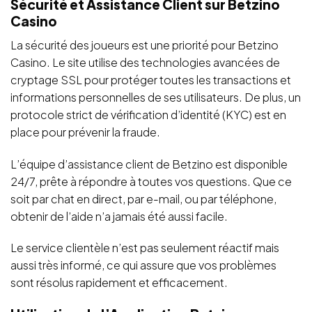
Sécurité et Assistance Client sur Betzino
Casino
La sécurité des joueurs est une priorité pour Betzino
Casino. Le site utilise des technologies avancées de
cryptage SSL pour protéger toutes les transactions et
informations personnelles de ses utilisateurs. De plus, un
protocole strict de vérification d’identité (KYC) est en
place pour prévenir la fraude.
L’équipe d’assistance client de Betzino est disponible
24/7, prête à répondre à toutes vos questions. Que ce
soit par chat en direct, par e-mail, ou par téléphone,
obtenir de l’aide n’a jamais été aussi facile.
Le service clientèle n’est pas seulement réactif mais
aussi très informé, ce qui assure que vos problèmes
sont résolus rapidement et efficacement.