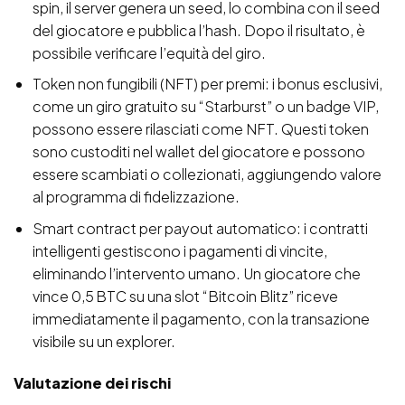
spin, il server genera un seed, lo combina con il seed
del giocatore e pubblica l’hash. Dopo il risultato, è
possibile verificare l’equità del giro.
Token non fungibili (NFT) per premi: i bonus esclusivi,
come un giro gratuito su “Starburst” o un badge VIP,
possono essere rilasciati come NFT. Questi token
sono custoditi nel wallet del giocatore e possono
essere scambiati o collezionati, aggiungendo valore
al programma di fidelizzazione.
Smart contract per payout automatico: i contratti
intelligenti gestiscono i pagamenti di vincite,
eliminando l’intervento umano. Un giocatore che
vince 0,5 BTC su una slot “Bitcoin Blitz” riceve
immediatamente il pagamento, con la transazione
visibile su un explorer.
Valutazione dei rischi