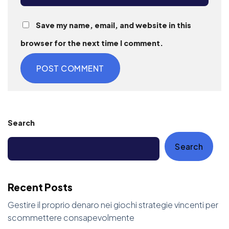
Save my name, email, and website in this
browser for the next time I comment.
Search
Search
Recent Posts
Gestire il proprio denaro nei giochi strategie vincenti per
scommettere consapevolmente