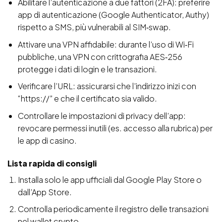
Abilitare l’autenticazione a due fattori (2FA): preferire
app di autenticazione (Google Authenticator, Authy)
rispetto a SMS, più vulnerabili al SIM‑swap.
Attivare una VPN affidabile: durante l’uso di Wi‑Fi
pubbliche, una VPN con crittografia AES‑256
protegge i dati di login e le transazioni.
Verificare l’URL: assicurarsi che l’indirizzo inizi con
“https://” e che il certificato sia valido.
Controllare le impostazioni di privacy dell’app:
revocare permessi inutili (es. accesso alla rubrica) per
le app di casino.
Lista rapida di consigli
Installa solo le app ufficiali dal Google Play Store o
dall’App Store.
Controlla periodicamente il registro delle transazioni
nel wallet crypto.