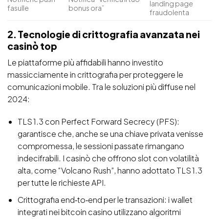
landing page
fasulle
bonus ora”
fraudolenta
2. Tecnologie di crittografia avanzata nei
casinò top
Le piattaforme più affidabili hanno investito
massicciamente in crittografia per proteggere le
comunicazioni mobile. Tra le soluzioni più diffuse nel
2024:
TLS 1.3 con Perfect Forward Secrecy (PFS):
garantisce che, anche se una chiave privata venisse
compromessa, le sessioni passate rimangano
indecifrabili. I casinò che offrono slot con volatilità
alta, come “Volcano Rush”, hanno adottato TLS 1.3
per tutte le richieste API.
Crittografia end‑to‑end per le transazioni: i wallet
integrati nei bitcoin casino utilizzano algoritmi