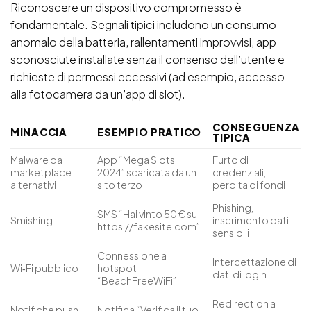
Riconoscere un dispositivo compromesso è
fondamentale. Segnali tipici includono un consumo
anomalo della batteria, rallentamenti improvvisi, app
sconosciute installate senza il consenso dell’utente e
richieste di permessi eccessivi (ad esempio, accesso
alla fotocamera da un’app di slot).
CONSEGUENZA
MINACCIA
ESEMPIO PRATICO
TIPICA
Malware da
App “Mega Slots
Furto di
marketplace
2024” scaricata da un
credenziali,
alternativi
sito terzo
perdita di fondi
Phishing,
SMS “Hai vinto 50 € su
Smishing
inserimento dati
https://fakesite.com”
sensibili
Connessione a
Intercettazione di
Wi‑Fi pubblico
hotspot
dati di login
“BeachFreeWiFi”
Redirection a
Notifiche push
Notifica “Verifica il tuo