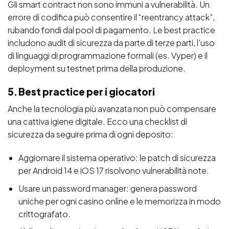
Gli smart contract non sono immuni a vulnerabilità. Un
errore di codifica può consentire il “reentrancy attack”,
rubando fondi dal pool di pagamento. Le best practice
includono audit di sicurezza da parte di terze parti, l’uso
di linguaggi di programmazione formali (es. Vyper) e il
deployment su testnet prima della produzione.
5. Best practice per i giocatori
Anche la tecnologia più avanzata non può compensare
una cattiva igiene digitale. Ecco una checklist di
sicurezza da seguire prima di ogni deposito:
Aggiornare il sistema operativo: le patch di sicurezza
per Android 14 e iOS 17 risolvono vulnerabilità note.
Usare un password manager: genera password
uniche per ogni casino online e le memorizza in modo
crittografato.