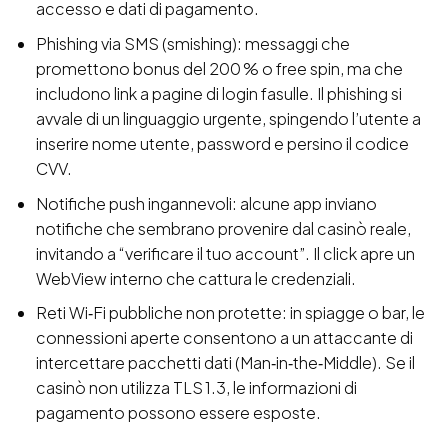
accesso e dati di pagamento.
Phishing via SMS (smishing): messaggi che
promettono bonus del 200 % o free spin, ma che
includono link a pagine di login fasulle. Il phishing si
avvale di un linguaggio urgente, spingendo l’utente a
inserire nome utente, password e persino il codice
CVV.
Notifiche push ingannevoli: alcune app inviano
notifiche che sembrano provenire dal casinò reale,
invitando a “verificare il tuo account”. Il click apre un
WebView interno che cattura le credenziali.
Reti Wi‑Fi pubbliche non protette: in spiagge o bar, le
connessioni aperte consentono a un attaccante di
intercettare pacchetti dati (Man‑in‑the‑Middle). Se il
casinò non utilizza TLS 1.3, le informazioni di
pagamento possono essere esposte.