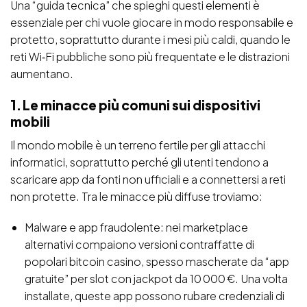
Una “guida tecnica” che spieghi questi elementi è
essenziale per chi vuole giocare in modo responsabile e
protetto, soprattutto durante i mesi più caldi, quando le
reti Wi‑Fi pubbliche sono più frequentate e le distrazioni
aumentano.
1. Le minacce più comuni sui dispositivi
mobili
Il mondo mobile è un terreno fertile per gli attacchi
informatici, soprattutto perché gli utenti tendono a
scaricare app da fonti non ufficiali e a connettersi a reti
non protette. Tra le minacce più diffuse troviamo:
Malware e app fraudolente: nei marketplace
alternativi compaiono versioni contraffatte di
popolari bitcoin casino, spesso mascherate da “app
gratuite” per slot con jackpot da 10 000 €. Una volta
installate, queste app possono rubare credenziali di