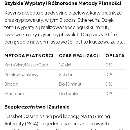
Szybkie Wypłaty i Różnorodne Metody Płatności
Kasyno akceptuje tradycyjne przelewy, karty płatnicze
oraz kryptowaluty, w tym Bitcoin i Ethereum. Dzięki
temu wypłaty są realizowane w ciągu kilku minut,
zwłaszcza przy użyciu kryptowalut. Dla graczy, które
cenią sobie natychmiastowość, jest to kluczowa zaleta.
METODA PŁATNOŚCI
CZAS REALIZACJI
OPŁATA
Karta Visa/MasterCard
1‑2 dni
0 %
Przelew bankowy
2‑3 dni
0 %
Bitcoin
Do 10 minut
0 %
Ethereum
Do 15 minut
0 %
Bezpieczeństwo i Zaufanie
Bassbet Casino działa pod licencją Malta Gaming
Authority (MGA). To jeden z najbardziej surowych