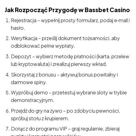
Jak Rozpocząć Przygodę w Bassbet Casino
Rejestracja – wypełnij prosty formularz, podaj e‑mail i
hasło.
Weryfikacja – prześlij dokument tożsamości, aby
odblokować pełne wypłaty.
Depozyt – wybierz metodę płatności (karta, przelew
lub kryptowaluta) i zrealizuj pierwszy wkład.
Skorzystaj z bonusu – aktywuj bonus powitalny i
darmowe spiny.
Wypróbuj demo – przetestuj wybrane sloty w trybie
demonstracyjnym.
Przejdź do gry na żywo – po zdobyciu pewności,
spróbuj stołu z krupierem.
Dołącz do programu VIP – graj regularnie, zbieraj