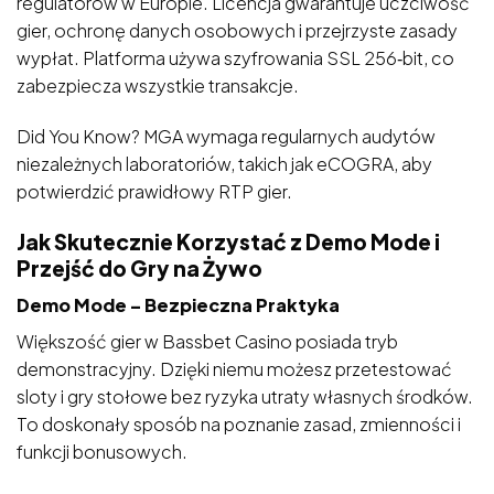
regulatorów w Europie. Licencja gwarantuje uczciwość
gier, ochronę danych osobowych i przejrzyste zasady
wypłat. Platforma używa szyfrowania SSL 256‑bit, co
zabezpiecza wszystkie transakcje.
Did You Know? MGA wymaga regularnych audytów
niezależnych laboratoriów, takich jak eCOGRA, aby
potwierdzić prawidłowy RTP gier.
Jak Skutecznie Korzystać z Demo Mode i
Przejść do Gry na Żywo
Demo Mode – Bezpieczna Praktyka
Większość gier w Bassbet Casino posiada tryb
demonstracyjny. Dzięki niemu możesz przetestować
sloty i gry stołowe bez ryzyka utraty własnych środków.
To doskonały sposób na poznanie zasad, zmienności i
funkcji bonusowych.