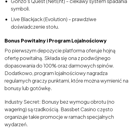
Gonzo’s Quest (NetEnt) – ciekawy system spadania
symboli.
Live Blackjack (Evolution) – prawdziwe
doświadczenie stołu.
Bonus Powitalny i Program Lojalnościowy
Po pierwszym depozycie platforma oferuje hojną
ofertę powitalną. Składa się ona z podwójnego
dopasowania do 100% oraz darmowych spinów.
Dodatkowo, program lojalnościowy nagradza
regularnych graczy punktami, które można wymienić na
bonusy lub gotówkę.
Industry Secret: Bonusy bez wymogu obrotu (no
wagering) są rzadkością. Bassbet Casino często
organizuje takie promocje w ramach specjalnych
wydarzeń.