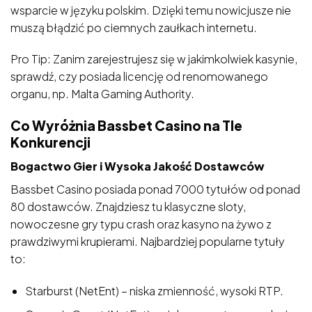
wsparcie w języku polskim. Dzięki temu nowicjusze nie
muszą błądzić po ciemnych zaułkach internetu.
Pro Tip: Zanim zarejestrujesz się w jakimkolwiek kasynie,
sprawdź, czy posiada licencję od renomowanego
organu, np. Malta Gaming Authority.
Co Wyróżnia Bassbet Casino na Tle
Konkurencji
Bogactwo Gier i Wysoka Jakość Dostawców
Bassbet Casino posiada ponad 7000 tytułów od ponad
80 dostawców. Znajdziesz tu klasyczne sloty,
nowoczesne gry typu crash oraz kasyno na żywo z
prawdziwymi krupierami. Najbardziej popularne tytuły
to:
Starburst (NetEnt) – niska zmienność, wysoki RTP.