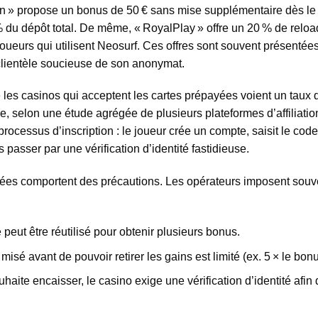
in » propose un bonus de 50 € sans mise supplémentaire dès le
% du dépôt total. De même, « RoyalPlay » offre un 20 % de reloa
ueurs qui utilisent Neosurf. Ces offres sont souvent présentée
 clientèle soucieuse de son anonymat.
e les casinos qui acceptent les cartes prépayées voient un taux 
 selon une étude agrégée de plusieurs plateformes d’affiliatio
processus d’inscription : le joueur crée un compte, saisit le code
passer par une vérification d’identité fastidieuse.
ayées comportent des précautions. Les opérateurs imposent souv
eut être réutilisé pour obtenir plusieurs bonus.
sé avant de pouvoir retirer les gains est limité (ex. 5 × le bonu
ite encaisser, le casino exige une vérification d’identité afin 