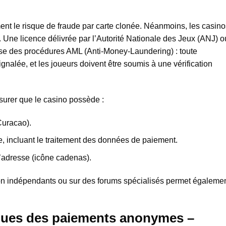
t le risque de fraude par carte clonée. Néanmoins, les casino
. Une licence délivrée par l’Autorité Nationale des Jeux (ANJ) o
se des procédures AML (Anti‑Money‑Laundering) : toute
ignalée, et les joueurs doivent être soumis à une vérification
surer que le casino possède :
Curacao).
ée, incluant le traitement des données de paiement.
d’adresse (icône cadenas).
tion indépendants ou sur des forums spécialisés permet égaleme
itiques des paiements anonymes –