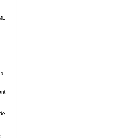
AML
la
ant
 de
s