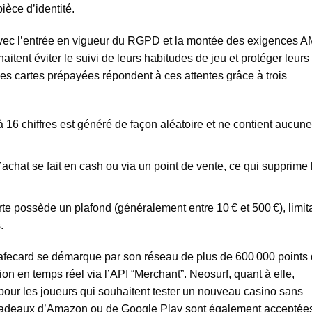
ièce d’identité.
 avec l’entrée en vigueur du RGPD et la montée des exigences 
tent éviter le suivi de leurs habitudes de jeu et protéger leurs
 Les cartes prépayées répondent à ces attentes grâce à trois
16 chiffres est généré de façon aléatoire et ne contient aucune
achat se fait en cash ou via un point de vente, ce qui supprime 
te possède un plafond (généralement entre 10 € et 500 €), limit
.
safecard se démarque par son réseau de plus de 600 000 points
on en temps réel via l’API “Merchant”. Neosurf, quant à elle,
pour les joueurs qui souhaitent tester un nouveau casino sans
cadeaux d’Amazon ou de Google Play sont également acceptée