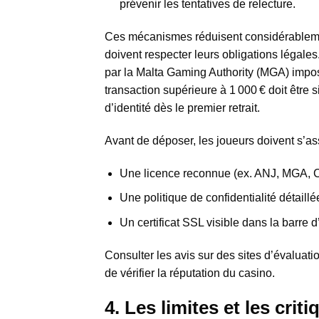
prévenir les tentatives de relecture.
Ces mécanismes réduisent considérablemen
doivent respecter leurs obligations légales
par la Malta Gaming Authority (MGA) impo
transaction supérieure à 1 000 € doit être s
d’identité dès le premier retrait.
Avant de déposer, les joueurs doivent s’as
Une licence reconnue (ex. ANJ, MGA, 
Une politique de confidentialité détaill
Un certificat SSL visible dans la barre 
Consulter les avis sur des sites d’évalua
de vérifier la réputation du casino.
4. Les limites et les cr