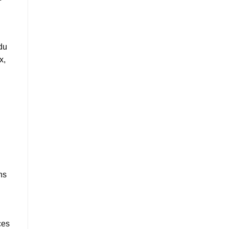
du
x,
ns
ces