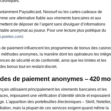
ectroniques.
 notamment Paysafecard, Neosurf ou les cartes‑cadeaux de
me une alternative fiable aux virements bancaires et aux
rmettent de déposer de l’argent sans divulguer d’informations
éritable anonymat au joueur. Pour une lecture plus poétique du
w.poetes.com/
.
s de paiement influencent les programmes de bonus des casino
s méthodes anonymes, la manière dont les opérateurs les intègr
nces de sécurité et de conformité, ainsi que les limites et les
es bonus tout en restant discret.
odes de paiement anonymes – 420 mo
çais utilisaient principalement les virements bancaires et les
ces, imposaient une vérification d’identité stricte et exposaient
. L’apparition des portefeuilles électroniques – Skrill, Neteller,
diation, mais la plupart de ces services exigent quand même la