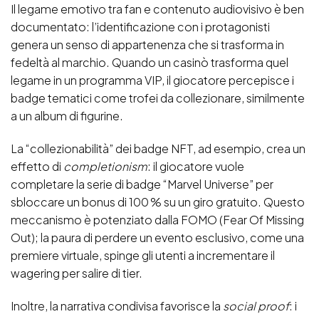
Il legame emotivo tra fan e contenuto audiovisivo è ben
documentato: l’identificazione con i protagonisti
genera un senso di appartenenza che si trasforma in
fedeltà al marchio. Quando un casinò trasforma quel
legame in un programma VIP, il giocatore percepisce i
badge tematici come trofei da collezionare, similmente
a un album di figurine.
La “collezionabilità” dei badge NFT, ad esempio, crea un
effetto di
completionism
: il giocatore vuole
completare la serie di badge “Marvel Universe” per
sbloccare un bonus di 100 % su un giro gratuito. Questo
meccanismo è potenziato dalla FOMO (Fear Of Missing
Out); la paura di perdere un evento esclusivo, come una
premiere virtuale, spinge gli utenti a incrementare il
wagering per salire di tier.
Inoltre, la narrativa condivisa favorisce la
social proof
: i