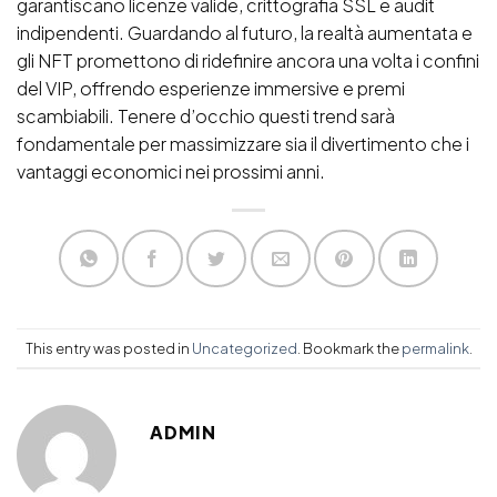
garantiscano licenze valide, crittografia SSL e audit
indipendenti. Guardando al futuro, la realtà aumentata e
gli NFT promettono di ridefinire ancora una volta i confini
del VIP, offrendo esperienze immersive e premi
scambiabili. Tenere d’occhio questi trend sarà
fondamentale per massimizzare sia il divertimento che i
vantaggi economici nei prossimi anni.
This entry was posted in
Uncategorized
. Bookmark the
permalink
.
ADMIN