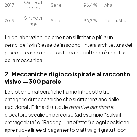
Game of
2017
Serie
96,4 %
Alta
Thrones
Stranger
2019
Serie
96,2 %
Media‑Alta
Things
Le collaborazioni odierne non si limitano più a un
semplice “skin”; esse definiscono l’intera architettura del
gioco, creando un ecosistema in cui il tema è il motore
della meccanica.
2. Meccaniche di gioco ispirate al racconto
visivo — 300 parole
Le slot cinematografiche hanno introdotto tre
categorie di meccaniche che si differenziano dalle
tradizionali. Prima di tutto, le
narrative ramificate
: il
giocatore sceglie un percorso (ad esempio “Salva il
protagonista” o “Raccogli l’artefatto”) e ogni decisione
apre nuove linee di pagamento o attiva giri gratuiti con