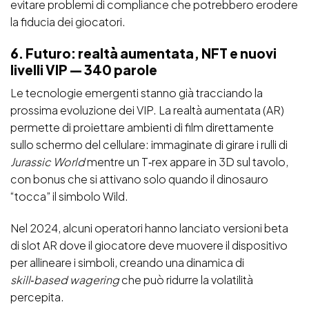
evitare problemi di compliance che potrebbero erodere
la fiducia dei giocatori.
6. Futuro: realtà aumentata, NFT e nuovi
livelli VIP — 340 parole
Le tecnologie emergenti stanno già tracciando la
prossima evoluzione dei VIP. La realtà aumentata (AR)
permette di proiettare ambienti di film direttamente
sullo schermo del cellulare: immaginate di girare i rulli di
Jurassic World
mentre un T‑rex appare in 3D sul tavolo,
con bonus che si attivano solo quando il dinosauro
“tocca” il simbolo Wild.
Nel 2024, alcuni operatori hanno lanciato versioni beta
di slot AR dove il giocatore deve muovere il dispositivo
per allineare i simboli, creando una dinamica di
skill‑based wagering
che può ridurre la volatilità
percepita.