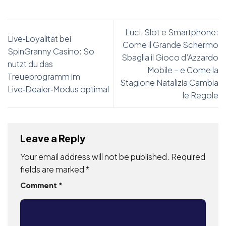
Luci, Slot e Smartphone:
Live‑Loyalität bei
Come il Grande Schermo
SpinGranny Casino: So
Sbaglia il Gioco d’Azzardo
nutzt du das
Mobile – e Come la
Treueprogramm im
Stagione Natalizia Cambia
Live‑Dealer‑Modus optimal
le Regole
Leave a Reply
Your email address will not be published.
Required
fields are marked
*
Comment
*