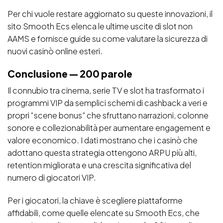
Per chi vuole restare aggiornato su queste innovazioni, il
sito Smooth Ecs elenca le ultime uscite di slot non
AAMS e fornisce guide su come valutare la sicurezza di
nuovi casinò online esteri.
Conclusione — 200 parole
Il connubio tra cinema, serie TV e slot ha trasformato i
programmi VIP da semplici schemi di cashback a veri e
propri “scene bonus” che sfruttano narrazioni, colonne
sonore e collezionabilità per aumentare engagement e
valore economico. I dati mostrano che i casinò che
adottano questa strategia ottengono ARPU più alti,
retention migliorata e una crescita significativa del
numero di giocatori VIP.
Per i giocatori, la chiave è scegliere piattaforme
affidabili, come quelle elencate su Smooth Ecs, che