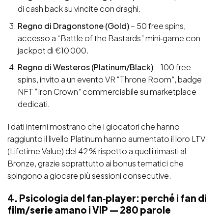
di cash back su vincite con draghi.
Regno di Dragonstone (Gold)
– 50 free spins,
accesso a “Battle of the Bastards” mini‑game con
jackpot di €10 000.
Regno di Westeros (Platinum/Black)
– 100 free
spins, invito a un evento VR “Throne Room”, badge
NFT “Iron Crown” commerciabile su marketplace
dedicati.
I dati interni mostrano che i giocatori che hanno
raggiunto il livello Platinum hanno aumentato il loro LTV
(Lifetime Value) del 42 % rispetto a quelli rimasti al
Bronze, grazie soprattutto ai bonus tematici che
spingono a giocare più sessioni consecutive.
4. Psicologia del fan‑player: perché i fan di
film/serie amano i VIP — 280 parole