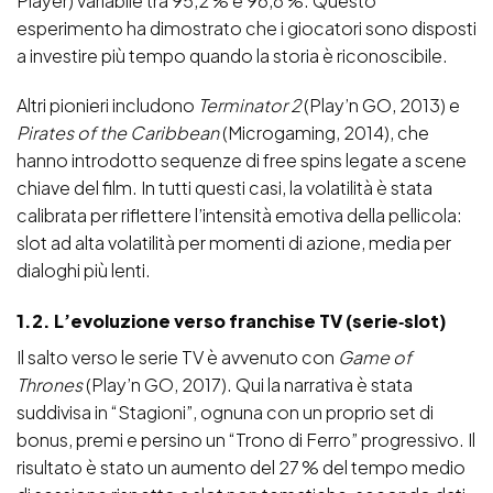
Player) variabile tra 95,2 % e 96,8 %. Questo
esperimento ha dimostrato che i giocatori sono disposti
a investire più tempo quando la storia è riconoscibile.
Altri pionieri includono
Terminator 2
(Play’n GO, 2013) e
Pirates of the Caribbean
(Microgaming, 2014), che
hanno introdotto sequenze di free spins legate a scene
chiave del film. In tutti questi casi, la volatilità è stata
calibrata per riflettere l’intensità emotiva della pellicola:
slot ad alta volatilità per momenti di azione, media per
dialoghi più lenti.
1.2. L’evoluzione verso franchise TV (serie‑slot)
Il salto verso le serie TV è avvenuto con
Game of
Thrones
(Play’n GO, 2017). Qui la narrativa è stata
suddivisa in “Stagioni”, ognuna con un proprio set di
bonus, premi e persino un “Trono di Ferro” progressivo. Il
risultato è stato un aumento del 27 % del tempo medio