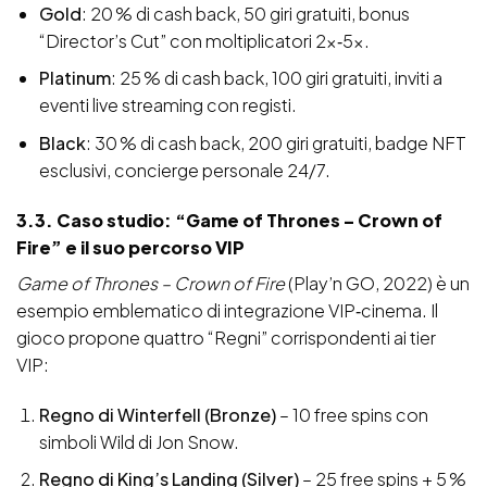
Gold
: 20 % di cash back, 50 giri gratuiti, bonus
“Director’s Cut” con moltiplicatori 2×‑5×.
Platinum
: 25 % di cash back, 100 giri gratuiti, inviti a
eventi live streaming con registi.
Black
: 30 % di cash back, 200 giri gratuiti, badge NFT
esclusivi, concierge personale 24/7.
3.3. Caso studio: “Game of Thrones – Crown of
Fire” e il suo percorso VIP
Game of Thrones – Crown of Fire
(Play’n GO, 2022) è un
esempio emblematico di integrazione VIP‑cinema. Il
gioco propone quattro “Regni” corrispondenti ai tier
VIP:
Regno di Winterfell (Bronze)
– 10 free spins con
simboli Wild di Jon Snow.
Regno di King’s Landing (Silver)
– 25 free spins + 5 %