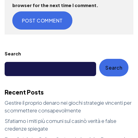
browser for the next time I comment.
Search
Search
Recent Posts
Gestire il proprio denaro nei giochi strategie vincenti per
scommettere consapevolmente
Sfatiamo i miti più comuni sul casinò verità e false
credenze spiegate