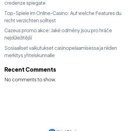
credenze spiegate
Top-Spiele im Online-Casino: Auf welche Features du
nicht verzichten solltest
Cazeus promo akce: Jaké odměny jsou pro hráče
nejdůležitější
Sosiaaliset vaikutukset casinopelaamisessa ja niiden
merkitys yhteiskunnalle
Recent Comments
No comments to show.