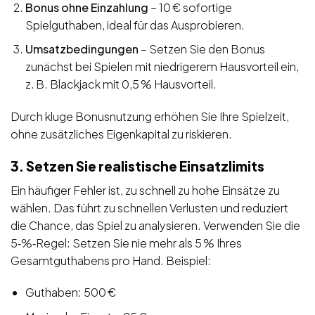
Bonus ohne Einzahlung
– 10 € sofortige
Spielguthaben, ideal für das Ausprobieren.
Umsatzbedingungen
– Setzen Sie den Bonus
zunächst bei Spielen mit niedrigerem Hausvorteil ein,
z. B. Blackjack mit 0,5 % Hausvorteil.
Durch kluge Bonusnutzung erhöhen Sie Ihre Spielzeit,
ohne zusätzliches Eigenkapital zu riskieren.
3. Setzen Sie realistische Einsatzlimits
Ein häufiger Fehler ist, zu schnell zu hohe Einsätze zu
wählen. Das führt zu schnellen Verlusten und reduziert
die Chance, das Spiel zu analysieren. Verwenden Sie die
5‑%‑Regel: Setzen Sie nie mehr als 5 % Ihres
Gesamtguthabens pro Hand. Beispiel:
Guthaben: 500 €