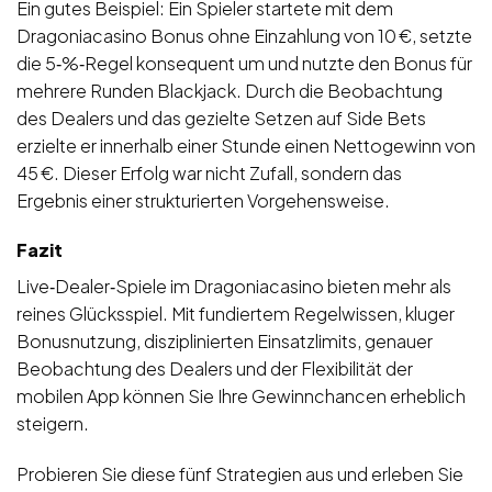
Ein gutes Beispiel: Ein Spieler startete mit dem
Dragoniacasino Bonus ohne Einzahlung von 10 €, setzte
die 5‑%‑Regel konsequent um und nutzte den Bonus für
mehrere Runden Blackjack. Durch die Beobachtung
des Dealers und das gezielte Setzen auf Side Bets
erzielte er innerhalb einer Stunde einen Nettogewinn von
45 €. Dieser Erfolg war nicht Zufall, sondern das
Ergebnis einer strukturierten Vorgehensweise.
Fazit
Live‑Dealer‑Spiele im Dragoniacasino bieten mehr als
reines Glücksspiel. Mit fundiertem Regelwissen, kluger
Bonusnutzung, disziplinierten Einsatzlimits, genauer
Beobachtung des Dealers und der Flexibilität der
mobilen App können Sie Ihre Gewinnchancen erheblich
steigern.
Probieren Sie diese fünf Strategien aus und erleben Sie