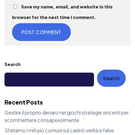
Save my name, email, and website in this
browser for the next time I comment.
Search
Search
Recent Posts
Gestire il proprio denaro nei giochi strategie vincenti per
scommettere consapevolmente
Sfatiamo i miti più comuni sul casinò verità e false