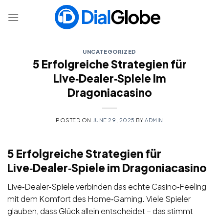
Skip
to
content
UNCATEGORIZED
5 Erfolgreiche Strategien für
Live‑Dealer‑Spiele im
Dragoniacasino
POSTED ON
JUNE 29, 2025
BY
ADMIN
5 Erfolgreiche Strategien für
Live‑Dealer‑Spiele im Dragoniacasino
Live‑Dealer‑Spiele verbinden das echte Casino‑Feeling
mit dem Komfort des Home‑Gaming. Viele Spieler
glauben, dass Glück allein entscheidet – das stimmt