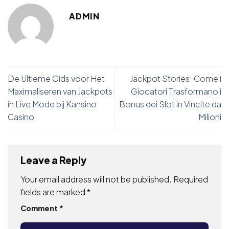
ADMIN
De Ultieme Gids voor Het
Jackpot Stories: Come i
Maximaliseren van Jackpots
Giocatori Trasformano i
in Live Mode bij Kansino
Bonus dei Slot in Vincite da
Casino
Milioni
Leave a Reply
Your email address will not be published.
Required
fields are marked
*
Comment
*