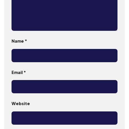
Name
*
Email
*
Website