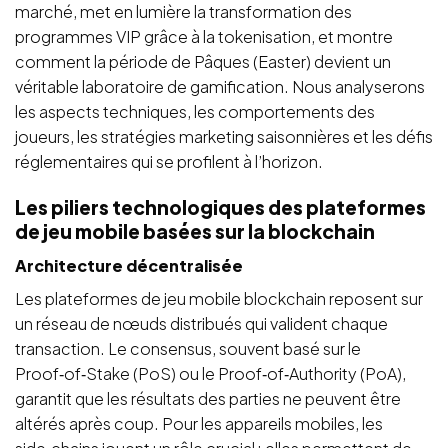
marché, met en lumière la transformation des
programmes VIP grâce à la tokenisation, et montre
comment la période de Pâques (Easter) devient un
véritable laboratoire de gamification. Nous analyserons
les aspects techniques, les comportements des
joueurs, les stratégies marketing saisonnières et les défis
réglementaires qui se profilent à l’horizon.
Les piliers technologiques des plateformes
de jeu mobile basées sur la blockchain
Architecture décentralisée
Les plateformes de jeu mobile blockchain reposent sur
un réseau de nœuds distribués qui valident chaque
transaction. Le consensus, souvent basé sur le
Proof‑of‑Stake (PoS) ou le Proof‑of‑Authority (PoA),
garantit que les résultats des parties ne peuvent être
altérés après coup. Pour les appareils mobiles, les