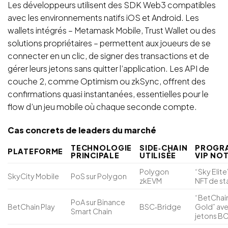
Les développeurs utilisent des SDK Web3 compatibles
avec les environnements natifs iOS et Android. Les
wallets intégrés – Metamask Mobile, Trust Wallet ou des
solutions propriétaires – permettent aux joueurs de se
connecter en un clic, de signer des transactions et de
gérer leurs jetons sans quitter l’application. Les API de
couche 2, comme Optimism ou zkSync, offrent des
confirmations quasi instantanées, essentielles pour le
flow d’un jeu mobile où chaque seconde compte.
Cas concrets de leaders du marché
TECHNOLOGIE
SIDE‑CHAIN
PROGR
PLATEFORME
PRINCIPALE
UTILISÉE
VIP NO
Polygon
“Sky Elite
SkyCity Mobile
PoS sur Polygon
zkEVM
NFT de st
“BetChai
PoA sur Binance
BetChain Play
BSC‑Bridge
Gold” av
Smart Chain
jetons B