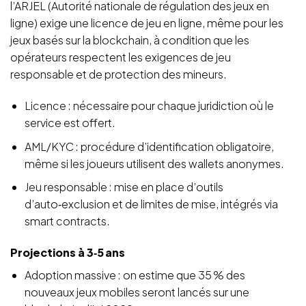
l’ARJEL (Autorité nationale de régulation des jeux en
ligne) exige une licence de jeu en ligne, même pour les
jeux basés sur la blockchain, à condition que les
opérateurs respectent les exigences de jeu
responsable et de protection des mineurs.
Licence : nécessaire pour chaque juridiction où le
service est offert.
AML/KYC : procédure d’identification obligatoire,
même si les joueurs utilisent des wallets anonymes.
Jeu responsable : mise en place d’outils
d’auto‑exclusion et de limites de mise, intégrés via
smart contracts.
Projections à 3‑5 ans
Adoption massive : on estime que 35 % des
nouveaux jeux mobiles seront lancés sur une