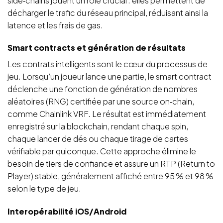
side‑chains jouent un rôle crucial : elles permettent de
décharger le trafic du réseau principal, réduisant ainsi la
latence et les frais de gas.
Smart contracts et génération de résultats
Les contrats intelligents sont le cœur du processus de
jeu. Lorsqu’un joueur lance une partie, le smart contract
déclenche une fonction de génération de nombres
aléatoires (RNG) certifiée par une source on‑chain,
comme Chainlink VRF. Le résultat est immédiatement
enregistré sur la blockchain, rendant chaque spin,
chaque lancer de dés ou chaque tirage de cartes
vérifiable par quiconque. Cette approche élimine le
besoin de tiers de confiance et assure un RTP (Return to
Player) stable, généralement affiché entre 95 % et 98 %
selon le type de jeu.
Interopérabilité iOS/Android