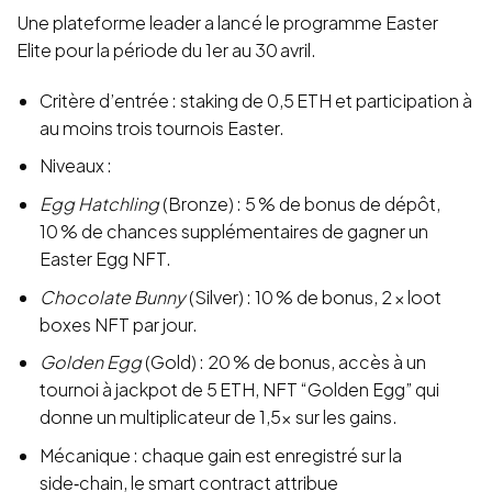
Une plateforme leader a lancé le programme Easter
Elite pour la période du 1er au 30 avril.
Critère d’entrée : staking de 0,5 ETH et participation à
au moins trois tournois Easter.
Niveaux :
Egg Hatchling
(Bronze) : 5 % de bonus de dépôt,
10 % de chances supplémentaires de gagner un
Easter Egg NFT.
Chocolate Bunny
(Silver) : 10 % de bonus, 2 × loot
boxes NFT par jour.
Golden Egg
(Gold) : 20 % de bonus, accès à un
tournoi à jackpot de 5 ETH, NFT “Golden Egg” qui
donne un multiplicateur de 1,5× sur les gains.
Mécanique : chaque gain est enregistré sur la
side‑chain, le smart contract attribue