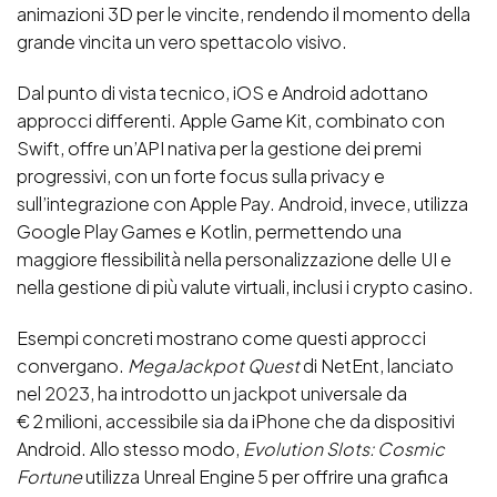
animazioni 3D per le vincite, rendendo il momento della
grande vincita un vero spettacolo visivo.
Dal punto di vista tecnico, iOS e Android adottano
approcci differenti. Apple Game Kit, combinato con
Swift, offre un’API nativa per la gestione dei premi
progressivi, con un forte focus sulla privacy e
sull’integrazione con Apple Pay. Android, invece, utilizza
Google Play Games e Kotlin, permettendo una
maggiore flessibilità nella personalizzazione delle UI e
nella gestione di più valute virtuali, inclusi i crypto casino.
Esempi concreti mostrano come questi approcci
convergano.
MegaJackpot Quest
di NetEnt, lanciato
nel 2023, ha introdotto un jackpot universale da
€ 2 milioni, accessibile sia da iPhone che da dispositivi
Android. Allo stesso modo,
Evolution Slots: Cosmic
Fortune
utilizza Unreal Engine 5 per offrire una grafica