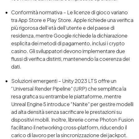
Conformità normativa – Le licenze di gioco variano
tra App Store e Play Store. Apple richiede una verifica
più rigorosa dell’età dell’utente e del paese di
residenza, mentre Google richiede la dichiarazione
esplicita dei metodi di pagamento, inclusi i crypto
casino. Gli sviluppatori devono implementare due
flussi di verifica distinti, mantenendo la coerenza dei
dati.
Soluzioni emergenti – Unity 2023 LTS offre un
“Universal Render Pipeline” (URP) che semplifica la
resa grafica su entrambe le piattaforme, mentre
Unreal Engine 5 introduce “Nanite” per gestire modelli
ad alta densità senza sacrificare le prestazioni su
dispositivi mobili. Inoltre, librerie come Photon Fusion
facilitano il networking cross‑platform, riducendo il
carico di lavoro per la sincronizzazione dei jackpot.