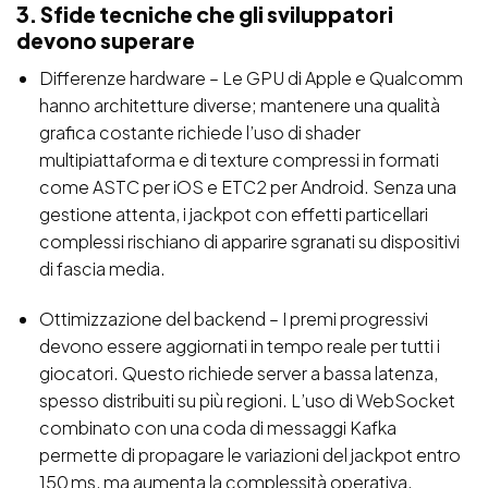
3. Sfide tecniche che gli sviluppatori
devono superare
Differenze hardware – Le GPU di Apple e Qualcomm
hanno architetture diverse; mantenere una qualità
grafica costante richiede l’uso di shader
multipiattaforma e di texture compressi in formati
come ASTC per iOS e ETC2 per Android. Senza una
gestione attenta, i jackpot con effetti particellari
complessi rischiano di apparire sgranati su dispositivi
di fascia media.
Ottimizzazione del backend – I premi progressivi
devono essere aggiornati in tempo reale per tutti i
giocatori. Questo richiede server a bassa latenza,
spesso distribuiti su più regioni. L’uso di WebSocket
combinato con una coda di messaggi Kafka
permette di propagare le variazioni del jackpot entro
150 ms, ma aumenta la complessità operativa.