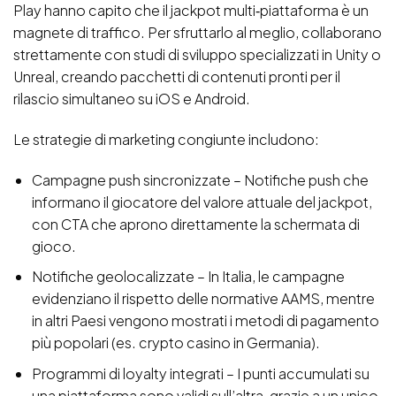
Play hanno capito che il jackpot multi‑piattaforma è un
magnete di traffico. Per sfruttarlo al meglio, collaborano
strettamente con studi di sviluppo specializzati in Unity o
Unreal, creando pacchetti di contenuti pronti per il
rilascio simultaneo su iOS e Android.
Le strategie di marketing congiunte includono:
Campagne push sincronizzate – Notifiche push che
informano il giocatore del valore attuale del jackpot,
con CTA che aprono direttamente la schermata di
gioco.
Notifiche geolocalizzate – In Italia, le campagne
evidenziano il rispetto delle normative AAMS, mentre
in altri Paesi vengono mostrati i metodi di pagamento
più popolari (es. crypto casino in Germania).
Programmi di loyalty integrati – I punti accumulati su
una piattaforma sono validi sull’altra, grazie a un unico