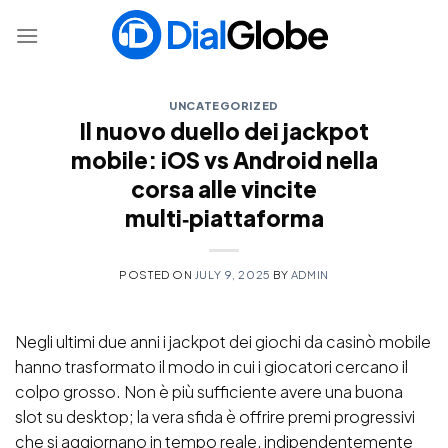
Skip
to
content
UNCATEGORIZED
Il nuovo duello dei jackpot
mobile: iOS vs Android nella
corsa alle vincite
multi‑piattaforma
POSTED ON
JULY 9, 2025
BY
ADMIN
Negli ultimi due anni i jackpot dei giochi da casinò mobile
hanno trasformato il modo in cui i giocatori cercano il
colpo grosso. Non è più sufficiente avere una buona
slot su desktop; la vera sfida è offrire premi progressivi
che si aggiornano in tempo reale, indipendentemente