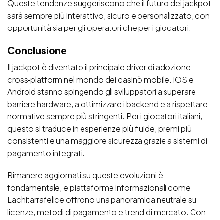
Queste tendenze suggeriscono che il futuro dei jackpot
sarà sempre più interattivo, sicuro e personalizzato, con
opportunità sia per gli operatori che per i giocatori.
Conclusione
Il jackpot è diventato il principale driver di adozione
cross‑platform nel mondo dei casinò mobile. iOS e
Android stanno spingendo gli sviluppatori a superare
barriere hardware, a ottimizzare i backend e a rispettare
normative sempre più stringenti. Per i giocatori italiani,
questo si traduce in esperienze più fluide, premi più
consistenti e una maggiore sicurezza grazie a sistemi di
pagamento integrati.
Rimanere aggiornati su queste evoluzioni è
fondamentale, e piattaforme informazionali come
Lachitarrafelice offrono una panoramica neutrale su
licenze, metodi di pagamento e trend di mercato. Con