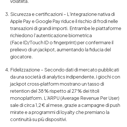
volatilità.
Sicurezza e certificazioni – L’integrazione nativa di
Apple Pay e Google Pay riduce il rischio di frodi nelle
transazioni di grandi importi. Entrambe le piattaforme
richiedono l’autenticazione biometrica
(Face ID/Touch ID o fingerprint) per confermare il
prelievo di un jackpot, aumentando la fiducia del
giocatore.
Fidelizzazione – Secondo dati di mercato pubblicati
da una società di analytics indipendente, i giochi con
jackpot cross‑platform mostrano un tasso di
retention del 38 % rispetto al 27 % dei titoli
monoplatform. L’ARPU (Average Revenue Per User)
sale di circa 1,2 € al mese, grazie a campagne di push
mirate e a programmi di loyalty che premiano la
continuità su più dispositivi.