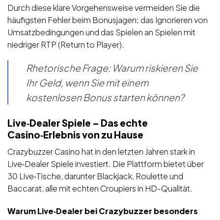
Durch diese klare Vorgehensweise vermeiden Sie die
häufigsten Fehler beim Bonusjagen: das Ignorieren von
Umsatzbedingungen und das Spielen an Spielen mit
niedriger RTP (Return to Player).
Rhetorische Frage: Warum riskieren Sie
Ihr Geld, wenn Sie mit einem
kostenlosen Bonus starten können?
Live‑Dealer Spiele – Das echte
Casino‑Erlebnis von zu Hause
Crazybuzzer Casino hat in den letzten Jahren stark in
Live‑Dealer Spiele investiert. Die Plattform bietet über
30 Live‑Tische, darunter Blackjack, Roulette und
Baccarat, alle mit echten Croupiers in HD-Qualität.
Warum Live‑Dealer bei Crazybuzzer besonders