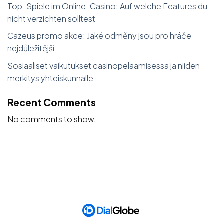
Top-Spiele im Online-Casino: Auf welche Features du
nicht verzichten solltest
Cazeus promo akce: Jaké odměny jsou pro hráče
nejdůležitější
Sosiaaliset vaikutukset casinopelaamisessa ja niiden
merkitys yhteiskunnalle
Recent Comments
No comments to show.