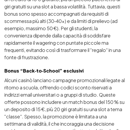
giri gratuiti su una slot a bassa volatilità. Tuttavia, questi
bonus sono spesso accompagnati da requisiti di
scommessa più alti (30‑40x) e da limiti di prelievo (ad
esempio, massimo 50 €). Per gli studenti, la
convenienza dipende dalla capacità di soddisfare
rapidamente il wagering con puntate piccole ma
frequenti, evitando così di trasformare il “regalo” in una
fonte di frustrazione.
Bonus “Back‑to‑School” esclusivi
Alcuni casinò lanciano campagne promozionali legate al
ritorno a scuola, offrendo codici sconto riservati a
indirizzi email universitari o a gruppi di studio. Queste
offerte possono includere un match bonus del 150 % su
un deposito di 15 €, più 20 giri gratuiti su una slot a tema
“classe”. Spesso, la promozione è limitata a una
settimana di validità, il che incoraggia una decisione