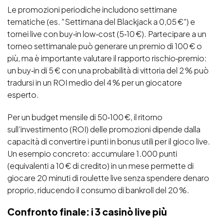
Le promozioni periodiche includono settimane
tematiche (es. “Settimana del Blackjack a 0,05 €”) e
tornei live con buy‑in low‑cost (5‑10 €). Partecipare a un
torneo settimanale può generare un premio di 100 € o
più, ma è importante valutare il rapporto rischio‑premio:
un buy‑in di 5 € con una probabilità di vittoria del 2 % può
tradursi in un ROI medio del 4 % per un giocatore
esperto.
Per un budget mensile di 50‑100 €, il ritorno
sull’investimento (ROI) delle promozioni dipende dalla
capacità di convertire i punti in bonus utili per il gioco live.
Un esempio concreto: accumulare 1.000 punti
(equivalenti a 10 € di credito) in un mese permette di
giocare 20 minuti di roulette live senza spendere denaro
proprio, riducendo il consumo di bankroll del 20 %.
Confronto finale: i 3 casinò live più