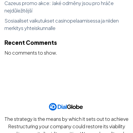
Cazeus promo akce: Jaké odměny jsou pro hráče
nejdůležitější
Sosiaaliset vaikutukset casinopelaamisessa ja niiden
merkitys yhteiskunnalle
Recent Comments
No comments to show.
The strategy is the means by which it sets out to achieve
Restructuring your company could restore its viability