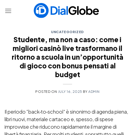
Skip
to
content
UNCATEGORIZED
Studente, ma non a caso: come i
migliori casinò live trasformano il
ritorno a scuola in un’opportunità
di gioco con bonus pensati al
budget
POSTED ON
JULY 16, 2025
BY
ADMIN
Il periodo “back‑to‑school” è sinonimo di agenda piena,
libri nuovi, materiale cartaceo e, spesso, di spese
improvvise che riducono rapidamente il margine di
libertà finanziaria. Per molti studenti, soprattutto quelli