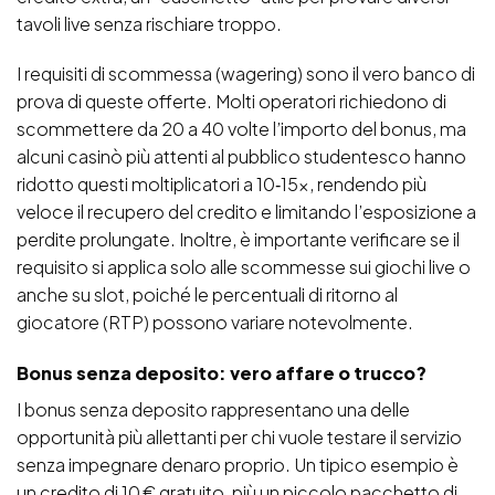
tavoli live senza rischiare troppo.
I requisiti di scommessa (wagering) sono il vero banco di
prova di queste offerte. Molti operatori richiedono di
scommettere da 20 a 40 volte l’importo del bonus, ma
alcuni casinò più attenti al pubblico studentesco hanno
ridotto questi moltiplicatori a 10‑15x, rendendo più
veloce il recupero del credito e limitando l’esposizione a
perdite prolungate. Inoltre, è importante verificare se il
requisito si applica solo alle scommesse sui giochi live o
anche su slot, poiché le percentuali di ritorno al
giocatore (RTP) possono variare notevolmente.
Bonus senza deposito: vero affare o trucco?
I bonus senza deposito rappresentano una delle
opportunità più allettanti per chi vuole testare il servizio
senza impegnare denaro proprio. Un tipico esempio è
un credito di 10 € gratuito, più un piccolo pacchetto di