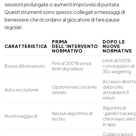
sessioni prolungate o aumenti improvvisi di puntata.
Questi strumenti sono spesso collegati a messaggi di
benessere che ricordano al giocatore di fare pause
regolari.
PRIMA
DOPO LE
CARATTERISTICA
DELL’INTERVENTO
NUOVE
NORMATIVO
NORMATIVE
Limiti di 100 %
Fino al 300 % senza
Bonus di benvenuto
con requisito di
limiti di prelievo
30x wagering
Accesso dirett
Opzione nascosta nei
dal profilo,
Auto‑esclusione
termini
attivabile in 5
minuti
Algoritmi di
Nessun algoritmo di
“gambl‑tracking
Monitoraggio AI
rischio
che inviano alert
in‑app
Collaborazioni