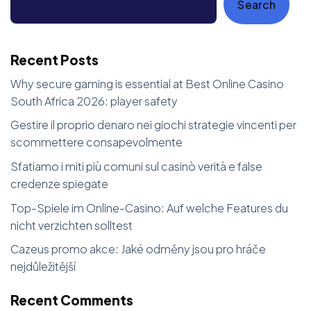
Search
Recent Posts
Why secure gaming is essential at Best Online Casino
South Africa 2026: player safety
Gestire il proprio denaro nei giochi strategie vincenti per
scommettere consapevolmente
Sfatiamo i miti più comuni sul casinò verità e false
credenze spiegate
Top-Spiele im Online-Casino: Auf welche Features du
nicht verzichten solltest
Cazeus promo akce: Jaké odměny jsou pro hráče
nejdůležitější
Recent Comments