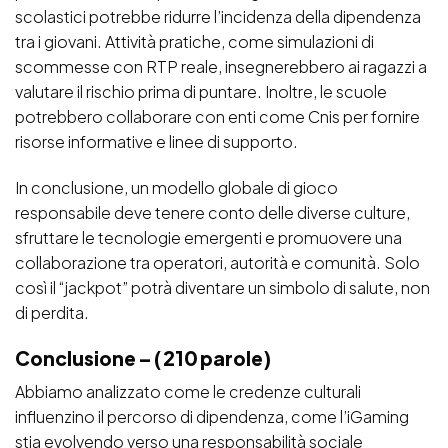
scolastici potrebbe ridurre l’incidenza della dipendenza
tra i giovani. Attività pratiche, come simulazioni di
scommesse con RTP reale, insegnerebbero ai ragazzi a
valutare il rischio prima di puntare. Inoltre, le scuole
potrebbero collaborare con enti come Cnis per fornire
risorse informative e linee di supporto.
In conclusione, un modello globale di gioco
responsabile deve tenere conto delle diverse culture,
sfruttare le tecnologie emergenti e promuovere una
collaborazione tra operatori, autorità e comunità. Solo
così il “jackpot” potrà diventare un simbolo di salute, non
di perdita.
Conclusione – ( 210 parole)
Abbiamo analizzato come le credenze culturali
influenzino il percorso di dipendenza, come l’iGaming
stia evolvendo verso una responsabilità sociale