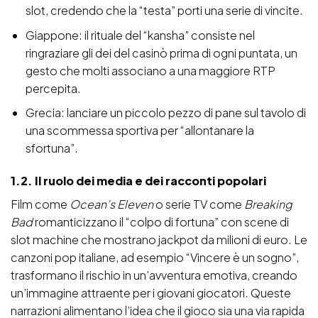
slot, credendo che la “testa” porti una serie di vincite.
Giappone: il rituale del “kansha” consiste nel
ringraziare gli dei del casinò prima di ogni puntata, un
gesto che molti associano a una maggiore RTP
percepita.
Grecia: lanciare un piccolo pezzo di pane sul tavolo di
una scommessa sportiva per “allontanare la
sfortuna”.
1.2. Il ruolo dei media e dei racconti popolari
Film come
Ocean’s Eleven
o serie TV come
Breaking
Bad
romanticizzano il “colpo di fortuna” con scene di
slot machine che mostrano jackpot da milioni di euro. Le
canzoni pop italiane, ad esempio “Vincere è un sogno”,
trasformano il rischio in un’avventura emotiva, creando
un’immagine attraente per i giovani giocatori. Queste
narrazioni alimentano l’idea che il gioco sia una via rapida