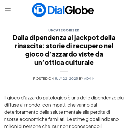
Skip
to
content
UNCATEGORIZED
Dalla dipendenza al jackpot della
rinascita: storie di recupero nel
gioco d’azzardo viste da
un’ottica culturale
POSTED ON
JULY 22, 2025
BY
ADMIN
Il gioco d’azzardo patologico è una delle dipendenze più
diffuse al mondo, con impatti che vanno dal
deterioramento della salute mentale alla perdita di
risorse economiche familiari. Le stime globali indicano
milioni di persone che, pur non riconoscendo il