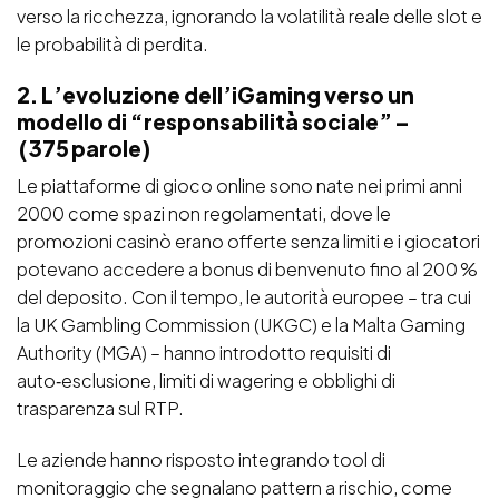
verso la ricchezza, ignorando la volatilità reale delle slot e
le probabilità di perdita.
2. L’evoluzione dell’iGaming verso un
modello di “responsabilità sociale” –
( 375 parole)
Le piattaforme di gioco online sono nate nei primi anni
2000 come spazi non regolamentati, dove le
promozioni casinò erano offerte senza limiti e i giocatori
potevano accedere a bonus di benvenuto fino al 200 %
del deposito. Con il tempo, le autorità europee – tra cui
la UK Gambling Commission (UKGC) e la Malta Gaming
Authority (MGA) – hanno introdotto requisiti di
auto‑esclusione, limiti di wagering e obblighi di
trasparenza sul RTP.
Le aziende hanno risposto integrando tool di
monitoraggio che segnalano pattern a rischio, come