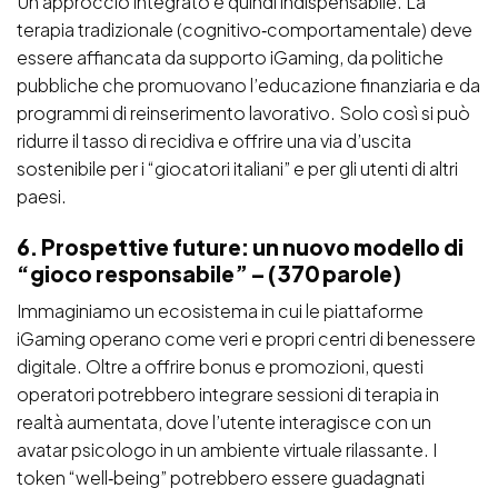
Un approccio integrato è quindi indispensabile. La
terapia tradizionale (cognitivo‑comportamentale) deve
essere affiancata da supporto iGaming, da politiche
pubbliche che promuovano l’educazione finanziaria e da
programmi di reinserimento lavorativo. Solo così si può
ridurre il tasso di recidiva e offrire una via d’uscita
sostenibile per i “giocatori italiani” e per gli utenti di altri
paesi.
6. Prospettive future: un nuovo modello di
“gioco responsabile” – ( 370 parole)
Immaginiamo un ecosistema in cui le piattaforme
iGaming operano come veri e propri centri di benessere
digitale. Oltre a offrire bonus e promozioni, questi
operatori potrebbero integrare sessioni di terapia in
realtà aumentata, dove l’utente interagisce con un
avatar psicologo in un ambiente virtuale rilassante. I
token “well‑being” potrebbero essere guadagnati