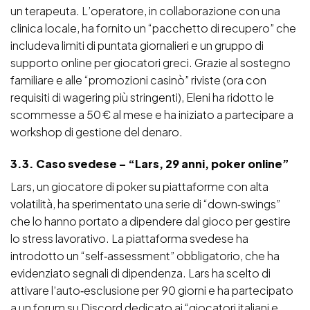
un terapeuta. L’operatore, in collaborazione con una
clinica locale, ha fornito un “pacchetto di recupero” che
includeva limiti di puntata giornalieri e un gruppo di
supporto online per giocatori greci. Grazie al sostegno
familiare e alle “promozioni casinò” riviste (ora con
requisiti di wagering più stringenti), Eleni ha ridotto le
scommesse a 50 € al mese e ha iniziato a partecipare a
workshop di gestione del denaro.
3.3. Caso svedese – “Lars, 29 anni, poker online”
Lars, un giocatore di poker su piattaforme con alta
volatilità, ha sperimentato una serie di “down‑swings”
che lo hanno portato a dipendere dal gioco per gestire
lo stress lavorativo. La piattaforma svedese ha
introdotto un “self‑assessment” obbligatorio, che ha
evidenziato segnali di dipendenza. Lars ha scelto di
attivare l’auto‑esclusione per 90 giorni e ha partecipato
a un forum su Discord dedicato ai “giocatori italiani e