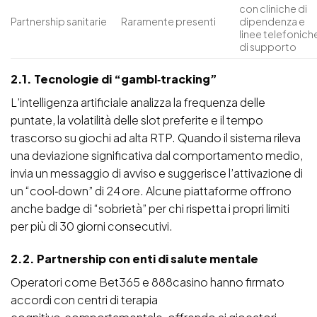
con cliniche di
Partnership sanitarie
Raramente presenti
dipendenza e
linee telefonich
di supporto
2.1. Tecnologie di “gambl‑tracking”
L’intelligenza artificiale analizza la frequenza delle
puntate, la volatilità delle slot preferite e il tempo
trascorso su giochi ad alta RTP. Quando il sistema rileva
una deviazione significativa dal comportamento medio,
invia un messaggio di avviso e suggerisce l’attivazione di
un “cool‑down” di 24 ore. Alcune piattaforme offrono
anche badge di “sobrietà” per chi rispetta i propri limiti
per più di 30 giorni consecutivi.
2.2. Partnership con enti di salute mentale
Operatori come Bet365 e 888casino hanno firmato
accordi con centri di terapia