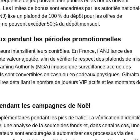
 fréquence de jeu) doivent être publiés et les bonus doivent
 Les limites de bonus sont encadrées par les autorités national
NJ) fixe un plafond de 100 % du dépôt pour les offres de
té ne peuvent excéder 50 % du dépôt mensuel.
ux pendant les périodes promotionnelles
urs intensifient leurs contrôles. En France, l’ANJ lance des
te valeur ajoutée, afin de vérifier le respect des plafonds de mi
ta Gaming Authority (MGA) impose une surveillance accrue des
s sont convertibles en cash ou en cadeaux physiques. Gibraltar
res détaillant le nombre de joueurs VIP actifs et les montants d
pendant les campagnes de Noël
émentaires pendant les pics de trafic. La vérification d’identit
e, une analyse de la source des fonds et, dans certains cas, une
pérateurs sont encouragés à automatiser ces processus via des