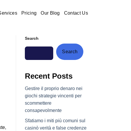
Services
Pricing
Our Blog
Contact Us
Search
Search
Recent Posts
Gestire il proprio denaro nei
giochi strategie vincenti per
scommettere
consapevolmente
Sfatiamo i miti più comuni sul
xte,
casinò verità e false credenze