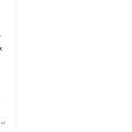
,
 €
c un