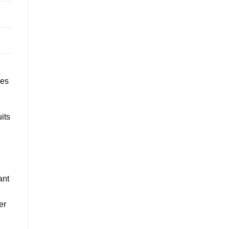
ées
its
ant
er