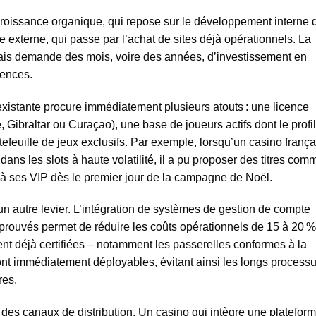
croissance organique, qui repose sur le développement interne 
e externe, qui passe par l’achat de sites déjà opérationnels. La
mais demande des mois, voire des années, d’investissement en
cences.
 existante procure immédiatement plusieurs atouts : une licence
, Gibraltar ou Curaçao), une base de joueurs actifs dont le profi
efeuille de jeux exclusifs. Par exemple, lorsqu’un casino frança
dans les slots à haute volatilité, il a pu proposer des titres com
 ses VIP dès le premier jour de la campagne de Noël.
n autre levier. L’intégration de systèmes de gestion de compte
prouvés permet de réduire les coûts opérationnels de 15 à 20 
nt déjà certifiées – notamment les passerelles conformes à la
ont immédiatement déployables, évitant ainsi les longs process
res.
tion des canaux de distribution. Un casino qui intègre une platefor