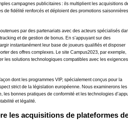
ples campagnes publicitaires : ils multiplient les acquisitions d
es de fidélité renforcés et déploient des promotions saisonnière
 soutenues par des partenariats avec des acteurs spécialisés da
e tracking et de gestion de bonus. En s’appuyant sur des
argir instantanément leur base de joueurs qualifiés et disposer
pporter des offres complexes. Le site Campus2023, par exemple,
ier les solutions technologiques compatibles avec les exigences
 la façon dont les programmes VIP, spécialement conçus pour la
espect strict de la législation européenne. Nous examinerons les
ue, les bonnes pratiques de conformité et les technologies d’app
bilité et légalité.
ère les acquisitions de plateformes d