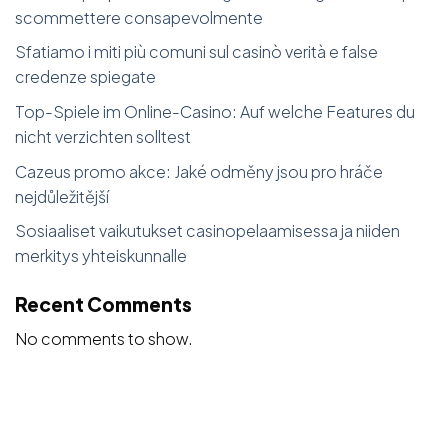
scommettere consapevolmente
Sfatiamo i miti più comuni sul casinò verità e false
credenze spiegate
Top-Spiele im Online-Casino: Auf welche Features du
nicht verzichten solltest
Cazeus promo akce: Jaké odměny jsou pro hráče
nejdůležitější
Sosiaaliset vaikutukset casinopelaamisessa ja niiden
merkitys yhteiskunnalle
Recent Comments
No comments to show.