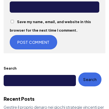
Save my name, email, and website in this
browser for the next time I comment.
Search
Search
Recent Posts
Gestire il proprio denaro nei giochi strategie vincenti per