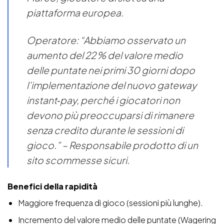
piattaforma europea.
Operatore: “Abbiamo osservato un
aumento del 22 % del valore medio
delle puntate nei primi 30 giorni dopo
l’implementazione del nuovo gateway
instant‑pay, perché i giocatori non
devono più preoccuparsi di rimanere
senza credito durante le sessioni di
gioco.” – Responsabile prodotto di un
sito scommesse sicuri.
Benefici della rapidità
Maggiore frequenza di gioco (sessioni più lunghe).
Incremento del valore medio delle puntate (Wagering