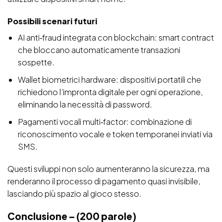
Possibili scenari futuri
AI anti‑fraud integrata con blockchain: smart contract
che bloccano automaticamente transazioni
sospette.
Wallet biometrici hardware: dispositivi portatili che
richiedono l’impronta digitale per ogni operazione,
eliminando la necessità di password.
Pagamenti vocali multi‑factor: combinazione di
riconoscimento vocale e token temporanei inviati via
SMS.
Questi sviluppi non solo aumenteranno la sicurezza, ma
renderanno il processo di pagamento quasi invisibile,
lasciando più spazio al gioco stesso.
Conclusione – (200 parole)