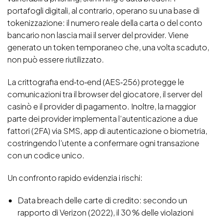
portafogli digitali, al contrario, operano su una base di
tokenizzazione: il numero reale della carta o del conto
bancario non lascia mai il server del provider. Viene
generato un token temporaneo che, una volta scaduto,
non può essere riutilizzato.
La crittografia end‑to‑end (AES‑256) protegge le
comunicazioni tra il browser del giocatore, il server del
casinò e il provider di pagamento. Inoltre, la maggior
parte dei provider implementa l’autenticazione a due
fattori (2FA) via SMS, app di autenticazione o biometria,
costringendo l’utente a confermare ogni transazione
con un codice unico.
Un confronto rapido evidenzia i rischi:
Data breach delle carte di credito: secondo un
rapporto di Verizon (2022), il 30 % delle violazioni