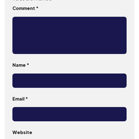
Comment
*
Name
*
Email
*
Website