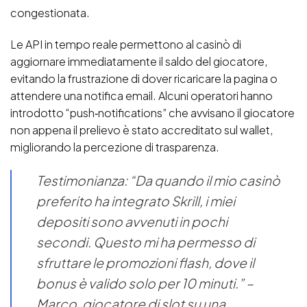
congestionata.
Le API in tempo reale permettono al casinò di
aggiornare immediatamente il saldo del giocatore,
evitando la frustrazione di dover ricaricare la pagina o
attendere una notifica email. Alcuni operatori hanno
introdotto “push‑notifications” che avvisano il giocatore
non appena il prelievo è stato accreditato sul wallet,
migliorando la percezione di trasparenza.
Testimonianza: “Da quando il mio casinò
preferito ha integrato Skrill, i miei
depositi sono avvenuti in pochi
secondi. Questo mi ha permesso di
sfruttare le promozioni flash, dove il
bonus è valido solo per 10 minuti.” –
Marco, giocatore di slot su una