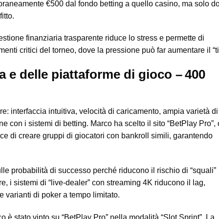
oraneamente €500 dal fondo betting a quello casino, ma solo d
itto.
estione finanziaria trasparente riduce lo stress e permette di
i critici del torneo, dove la pressione può far aumentare il “til
ia e delle piattaforme di gioco – 400
e: interfaccia intuitiva, velocità di caricamento, ampia varietà di
one con i sistemi di betting. Marco ha scelto il sito “BetPlay Pro”,
di creare gruppi di giocatori con bankroll simili, garantendo
le probabilità di successo perché riducono il rischio di “squali”
tre, i sistemi di “live‑dealer” con streaming 4K riducono il lag,
 varianti di poker a tempo limitato.
o è stato vinto su “BetPlay Pro” nella modalità “Slot Sprint”. La