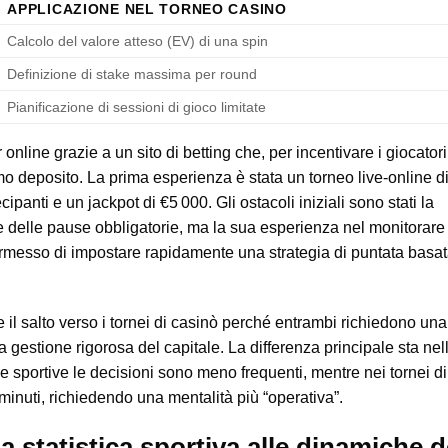
APPLICAZIONE NEL TORNEO CASINO
Calcolo del valore atteso (EV) di una spin
Definizione di stake massima per round
Pianificazione di sessioni di gioco limitate
 online grazie a un sito di betting che, per incentivare i giocatori
mo deposito. La prima esperienza è stata un torneo live‑online d
anti e un jackpot di €5 000. Gli ostacoli iniziali sono stati la
one delle pause obbligatorie, ma la sua esperienza nel monitorare
 permesso di impostare rapidamente una strategia di puntata basa
e il salto verso i tornei di casinò perché entrambi richiedono una
 gestione rigorosa del capitale. La differenza principale sta nel
 sportive le decisioni sono meno frequenti, mentre nei tornei di
i minuti, richiedendo una mentalità più “operativa”.
la statistica sportiva alle dinamiche d