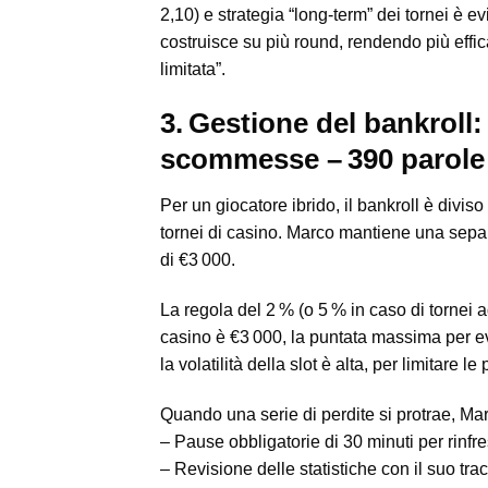
2,10) e strategia “long‑term” dei tornei è evid
costruisce su più round, rendendo più effic
limitata”.
3. Gestione del bankroll:
scommesse – 390 parole
Per un giocatore ibrido, il bankroll è diviso 
tornei di casino. Marco mantiene una separ
di €3 000.
La regola del 2 % (o 5 % in caso di tornei ad
casino è €3 000, la puntata massima per e
la volatilità della slot è alta, per limitare 
Quando una serie di perdite si protrae, Mar
–
Pause obbligatorie
di 30 minuti per rinfr
–
Revisione delle statistiche
con il suo trac