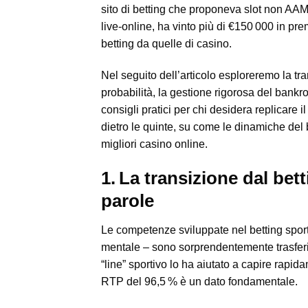
sito di betting che proponeva slot non AA
live‑online, ha vinto più di €150 000 in pre
betting da quelle di casino.
Nel seguito dell’articolo esploreremo la tran
probabilità, la gestione rigorosa del bankrol
consigli pratici per chi desidera replicare
dietro le quinte, su come le dinamiche del
migliori casino online.
1. La transizione dal bett
parole
Le competenze sviluppate nel betting sporti
mentale – sono sorprendentemente trasferib
“line” sportivo lo ha aiutato a capire rapida
RTP del 96,5 % è un dato fondamentale.