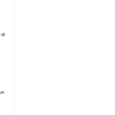
 di
 un