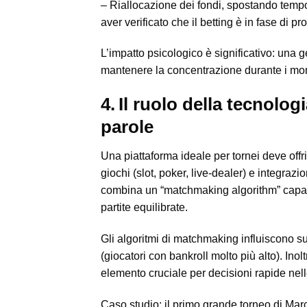
–
Riallocazione dei fondi
, spostando temp
aver verificato che il betting è in fase di prof
L’impatto psicologico è significativo: una g
mantenere la concentrazione durante i moment
4. Il ruolo della tecnolog
parole
Una piattaforma ideale per tornei deve offrir
giochi (slot, poker, live‑dealer) e integrazi
combina un “matchmaking algorithm” capace 
partite equilibrate.
Gli algoritmi di matchmaking influiscono sul
(giocatori con bankroll molto più alto). Inol
elemento cruciale per decisioni rapide nelle
Caso studio: il primo grande torneo di Marc