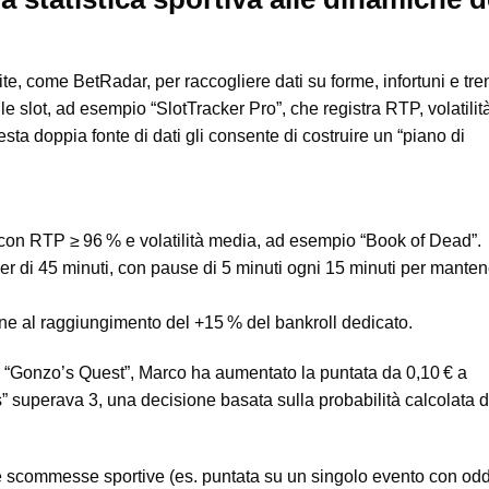
tite, come BetRadar, per raccogliere dati su forme, infortuni e tre
e slot, ad esempio “SlotTracker Pro”, che registra RTP, volatilit
sta doppia fonte di dati gli consente di costruire un “piano di
 con RTP ≥ 96 % e volatilità media, ad esempio “Book of Dead”.
er di 45 minuti, con pause di 5 minuti ogni 15 minuti per mante
ne al raggiungimento del +15 % del bankroll dedicato.
 “Gonzo’s Quest”, Marco ha aumentato la puntata da 0,10 € a
ls” superava 3, una decisione basata sulla probabilità calcolata d
elle scommesse sportive (es. puntata su un singolo evento con od