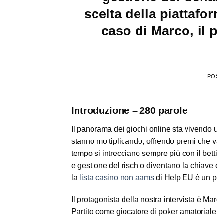
scelta della piattafo
caso di Marco, il 
PO
Introduzione – 280 parole
Il panorama dei giochi online sta vivendo un
stanno moltiplicando, offrendo premi che va
tempo si intrecciano sempre più con il bet
e gestione del rischio diventano la chiave 
la
lista casino non aams
di Help EU è un pu
Il protagonista della nostra intervista è 
Partito come giocatore di poker amatoriale 