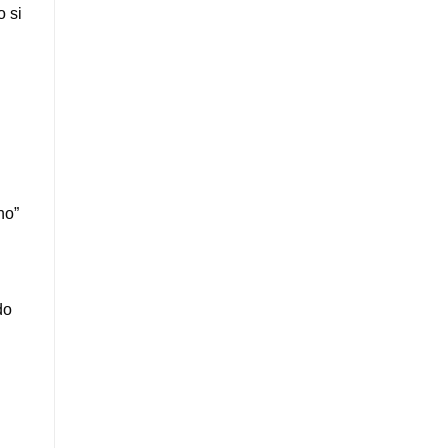
o si
no”
do