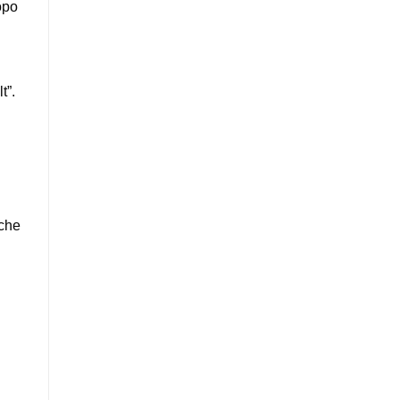
opo
t”.
 che