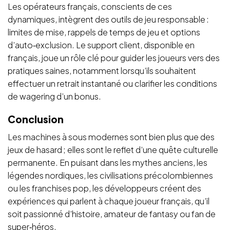
Les opérateurs français, conscients de ces
dynamiques, intègrent des outils de jeu responsable :
limites de mise, rappels de temps de jeu et options
d’auto‑exclusion. Le support client, disponible en
français, joue un rôle clé pour guider les joueurs vers des
pratiques saines, notamment lorsqu’ils souhaitent
effectuer un retrait instantané ou clarifier les conditions
de wagering d’un bonus.
Conclusion
Les machines à sous modernes sont bien plus que des
jeux de hasard ; elles sont le reflet d’une quête culturelle
permanente. En puisant dans les mythes anciens, les
légendes nordiques, les civilisations précolombiennes
ou les franchises pop, les développeurs créent des
expériences qui parlent à chaque joueur français, qu’il
soit passionné d’histoire, amateur de fantasy ou fan de
super‑héros.