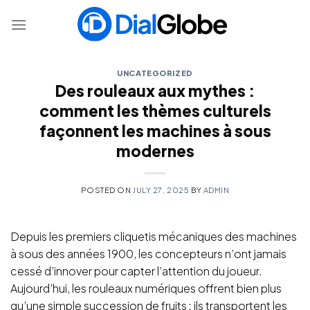
Skip
to
content
UNCATEGORIZED
Des rouleaux aux mythes :
comment les thèmes culturels
façonnent les machines à sous
modernes
POSTED ON
JULY 27, 2025
BY
ADMIN
Depuis les premiers cliquetis mécaniques des machines
à sous des années 1900, les concepteurs n’ont jamais
cessé d’innover pour capter l’attention du joueur.
Aujourd’hui, les rouleaux numériques offrent bien plus
qu’une simple succession de fruits ; ils transportent les