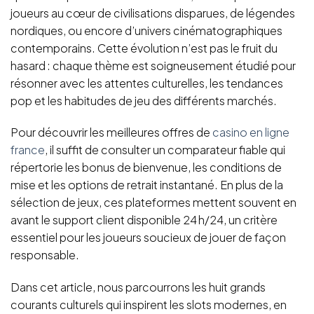
joueurs au cœur de civilisations disparues, de légendes
nordiques, ou encore d’univers cinématographiques
contemporains. Cette évolution n’est pas le fruit du
hasard : chaque thème est soigneusement étudié pour
résonner avec les attentes culturelles, les tendances
pop et les habitudes de jeu des différents marchés.
Pour découvrir les meilleures offres de
casino en ligne
france
, il suffit de consulter un comparateur fiable qui
répertorie les bonus de bienvenue, les conditions de
mise et les options de retrait instantané. En plus de la
sélection de jeux, ces plateformes mettent souvent en
avant le support client disponible 24 h/24, un critère
essentiel pour les joueurs soucieux de jouer de façon
responsable.
Dans cet article, nous parcourrons les huit grands
courants culturels qui inspirent les slots modernes, en