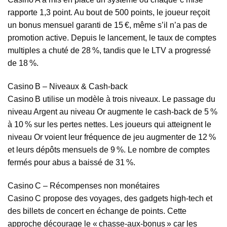
rapporte 1,3 point. Au bout de 500 points, le joueur reçoit
un bonus mensuel garanti de 15 €, même s’il n’a pas de
promotion active. Depuis le lancement, le taux de comptes
multiples a chuté de 28 %, tandis que le LTV a progressé
de 18 %.
Casino B – Niveaux & Cash‑back
Casino B utilise un modèle à trois niveaux. Le passage du
niveau Argent au niveau Or augmente le cash‑back de 5 %
à 10 % sur les pertes nettes. Les joueurs qui atteignent le
niveau Or voient leur fréquence de jeu augmenter de 12 %
et leurs dépôts mensuels de 9 %. Le nombre de comptes
fermés pour abus a baissé de 31 %.
Casino C – Récompenses non monétaires
Casino C propose des voyages, des gadgets high‑tech et
des billets de concert en échange de points. Cette
approche décourage le « chasse‑aux‑bonus » car les