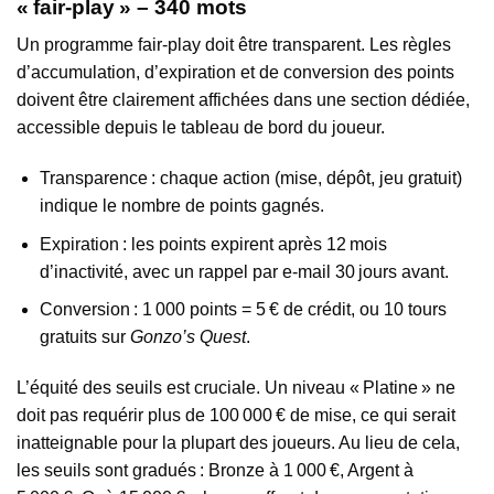
« fair‑play » – 340 mots
Un programme fair‑play doit être transparent. Les règles
d’accumulation, d’expiration et de conversion des points
doivent être clairement affichées dans une section dédiée,
accessible depuis le tableau de bord du joueur.
Transparence : chaque action (mise, dépôt, jeu gratuit)
indique le nombre de points gagnés.
Expiration : les points expirent après 12 mois
d’inactivité, avec un rappel par e‑mail 30 jours avant.
Conversion : 1 000 points = 5 € de crédit, ou 10 tours
gratuits sur
Gonzo’s Quest
.
L’équité des seuils est cruciale. Un niveau « Platine » ne
doit pas requérir plus de 100 000 € de mise, ce qui serait
inatteignable pour la plupart des joueurs. Au lieu de cela,
les seuils sont gradués : Bronze à 1 000 €, Argent à