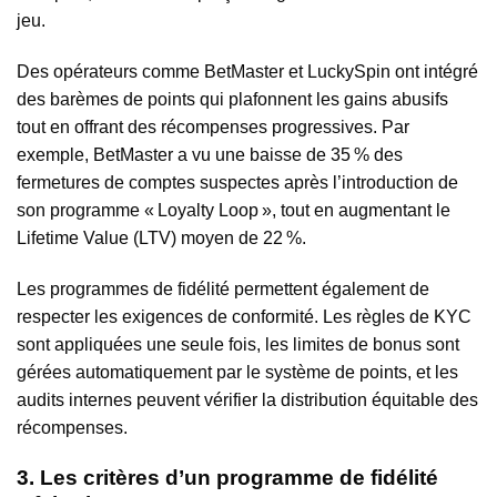
jeu.
Des opérateurs comme BetMaster et LuckySpin ont intégré
des barèmes de points qui plafonnent les gains abusifs
tout en offrant des récompenses progressives. Par
exemple, BetMaster a vu une baisse de 35 % des
fermetures de comptes suspectes après l’introduction de
son programme « Loyalty Loop », tout en augmentant le
Lifetime Value (LTV) moyen de 22 %.
Les programmes de fidélité permettent également de
respecter les exigences de conformité. Les règles de KYC
sont appliquées une seule fois, les limites de bonus sont
gérées automatiquement par le système de points, et les
audits internes peuvent vérifier la distribution équitable des
récompenses.
3. Les critères d’un programme de fidélité