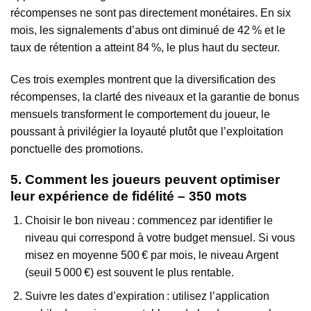
récompenses ne sont pas directement monétaires. En six
mois, les signalements d’abus ont diminué de 42 % et le
taux de rétention a atteint 84 %, le plus haut du secteur.
Ces trois exemples montrent que la diversification des
récompenses, la clarté des niveaux et la garantie de bonus
mensuels transforment le comportement du joueur, le
poussant à privilégier la loyauté plutôt que l’exploitation
ponctuelle des promotions.
5. Comment les joueurs peuvent optimiser
leur expérience de fidélité – 350 mots
Choisir le bon niveau : commencez par identifier le
niveau qui correspond à votre budget mensuel. Si vous
misez en moyenne 500 € par mois, le niveau Argent
(seuil 5 000 €) est souvent le plus rentable.
Suivre les dates d’expiration : utilisez l’application