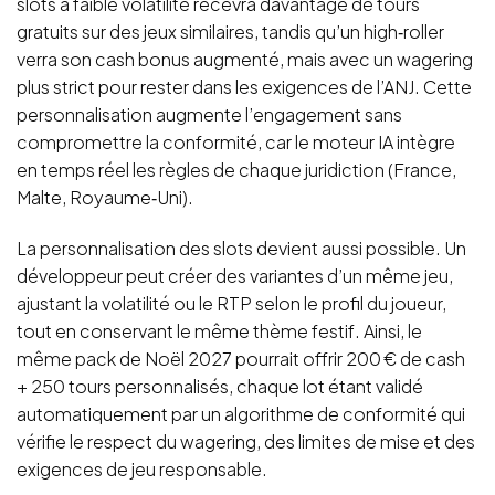
slots à faible volatilité recevra davantage de tours
gratuits sur des jeux similaires, tandis qu’un high‑roller
verra son cash bonus augmenté, mais avec un wagering
plus strict pour rester dans les exigences de l’ANJ. Cette
personnalisation augmente l’engagement sans
compromettre la conformité, car le moteur IA intègre
en temps réel les règles de chaque juridiction (France,
Malte, Royaume‑Uni).
La personnalisation des slots devient aussi possible. Un
développeur peut créer des variantes d’un même jeu,
ajustant la volatilité ou le RTP selon le profil du joueur,
tout en conservant le même thème festif. Ainsi, le
même pack de Noël 2027 pourrait offrir 200 € de cash
+ 250 tours personnalisés, chaque lot étant validé
automatiquement par un algorithme de conformité qui
vérifie le respect du wagering, des limites de mise et des
exigences de jeu responsable.