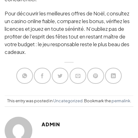
Pour découvrir les meilleures offres de Noël, consultez
un casino online fiable, comparez les bonus, vérifiez les
licences et jouez en toute sérénité. N’oubliez pas de
profiter de l’esprit des fêtes tout en restant maître de
votre budget : le jeu responsable reste le plus beau des
cadeaux.
This entry was posted in
Uncategorized
. Bookmark the
permalink
.
ADMIN