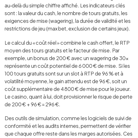
au‑delà du simple chiffre affiché. Les indicateurs clés
sont : la valeur du cash, le nombre de tours gratuits, les
exigences de mise (wagering), la durée de validité et les
restrictions de jeu (max bet, exclusion de certains jeux).
Le calcul du « coût réel » combine le cash offert, le RTP
moyen des tours gratuits et le facteur de mise. Par
exemple, un bonus de 200 € avec un wagering de 30x
représente un coût potentiel de 6 000 € de mise. Si les
100 tours gratuits sont sur un slot à RTP de 96 % et à
volatilité moyenne, le gain attendu est de 96 €, soit un
coût supplémentaire de 4 800 € de mise pour le joueur.
Le casino, quant à lui, doit provisionner le risque de perte
de 200 € + 96 € = 296 €.
Des outils de simulation, comme les logiciels de suivi de
conformité et les audits internes, permettent de vérifier
que chaque offre reste dans les marges autorisées. Ces