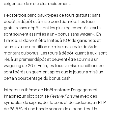
exigences de mise plus rapidement.
Il existe trois principaux types de tours gratuits : sans
dépôt, à dépôt et à mise conditionnée. Les tours
gratuits sans dépôt sont les plus réglementés, car ils
sont souvent assimilés à un « bonus sans wager ». En
France, ils doivent être limités à 10 € de gains nets et
soumis à une condition de mise maximale de 5x le
montant du bonus. Les tours à dépôt, quant à eux, sont
liés à un premier dépôt et peuvent être soumis à un
wagering de 20 x. Enfin, les tours à mise conditionnée
sont libérés uniquement après que le joueur a misé un
certain pourcentage du bonus cash.
Intégrer un thème de Noël renforce l’engagement.
Imaginez un slot baptisé
Festive Fortune
avec des
symboles de sapins, de flocons et de cadeaux, un RTP
de 96,5 % et une bande sonore de clochettes. Un