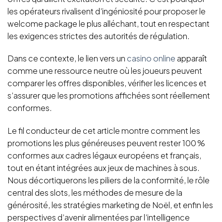
les opérateurs rivalisent d’ingéniosité pour proposer le
welcome package le plus alléchant, tout en respectant
les exigences strictes des autorités de régulation.
Dans ce contexte, le lien vers un
casino online
apparaît
comme une ressource neutre où les joueurs peuvent
comparer les offres disponibles, vérifier les licences et
s’assurer que les promotions affichées sont réellement
conformes.
Le fil conducteur de cet article montre comment les
promotions les plus généreuses peuvent rester 100 %
conformes aux cadres légaux européens et français,
tout en étant intégrées aux jeux de machines à sous.
Nous décortiquerons les piliers de la conformité, le rôle
central des slots, les méthodes de mesure de la
générosité, les stratégies marketing de Noël, et enfin les
perspectives d’avenir alimentées par l’intelligence