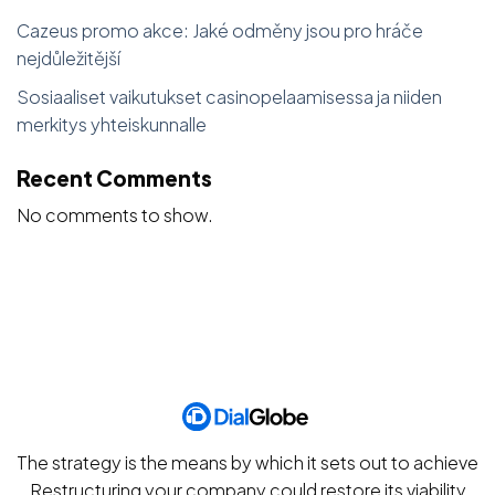
Cazeus promo akce: Jaké odměny jsou pro hráče
nejdůležitější
Sosiaaliset vaikutukset casinopelaamisessa ja niiden
merkitys yhteiskunnalle
Recent Comments
No comments to show.
The strategy is the means by which it sets out to achieve
Restructuring your company could restore its viability