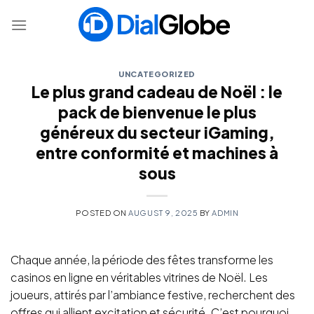
Skip
to
content
UNCATEGORIZED
Le plus grand cadeau de Noël : le
pack de bienvenue le plus
généreux du secteur iGaming,
entre conformité et machines à
sous
POSTED ON
AUGUST 9, 2025
BY
ADMIN
Chaque année, la période des fêtes transforme les
casinos en ligne en véritables vitrines de Noël. Les
joueurs, attirés par l’ambiance festive, recherchent des
offres qui allient excitation et sécurité. C’est pourquoi