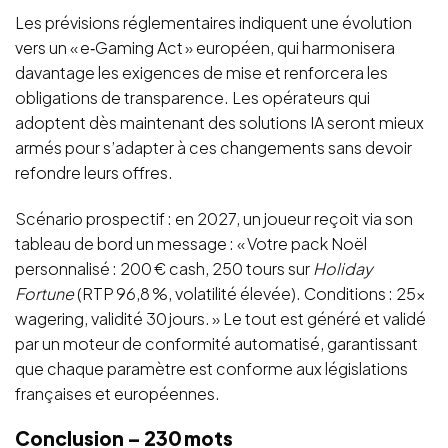
Les prévisions réglementaires indiquent une évolution
vers un « e‑Gaming Act » européen, qui harmonisera
davantage les exigences de mise et renforcera les
obligations de transparence. Les opérateurs qui
adoptent dès maintenant des solutions IA seront mieux
armés pour s’adapter à ces changements sans devoir
refondre leurs offres.
Scénario prospectif : en 2027, un joueur reçoit via son
tableau de bord un message : « Votre pack Noël
personnalisé : 200 € cash, 250 tours sur
Holiday
Fortune
(RTP 96,8 %, volatilité élevée). Conditions : 25x
wagering, validité 30 jours. » Le tout est généré et validé
par un moteur de conformité automatisé, garantissant
que chaque paramètre est conforme aux législations
françaises et européennes.
Conclusion – 230 mots