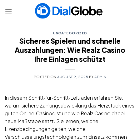
Skip
to
content
UNCATEGORIZED
Sicheres Spielen und schnelle
Auszahlungen: Wie Realz Casino
Ihre Einlagen schützt
POSTED ON
AUGUST 9, 2025
BY
ADMIN
In diesem Schritt‑für‑Schritt‑Leitfaden erfahren Sie,
warum sichere Zahlungsabwicklung das Herzstück eines
guten Online‑Casinos ist und wie Realz Casino dabei
neue Maßstäbe setzt. Sie lernen, welche
Lizenzbedingungen gelten, welche
Verschlüsselungstechnologien zum Einsatz kommen