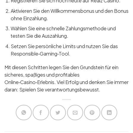
Registrieren Sie sich noch heute auf Realz Casino.
Aktivieren Sie den Willkommensbonus und den Bonus
ohne Einzahlung.
Wählen Sie eine schnelle Zahlungsmethode und
testen Sie die Auszahlung.
Setzen Sie persönliche Limits und nutzen Sie das
Responsible‑Gaming‑Tool.
Mit diesen Schritten legen Sie den Grundstein für ein
sicheres, spaßiges und profitables
Online‑Casino‑Erlebnis. Viel Erfolg und denken Sie immer
daran: Spielen Sie verantwortungsbewusst.