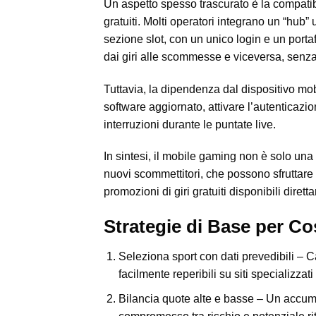
Un aspetto spesso trascurato è la compatibi
gratuiti. Molti operatori integrano un “hub
sezione slot, con un unico login e un port
dai giri alle scommesse e viceversa, senza 
Tuttavia, la dipendenza dal dispositivo m
software aggiornato, attivare l’autenticazion
interruzioni durante le puntate live.
In sintesi, il mobile gaming non è solo una
nuovi scommettitori, che possono sfruttare 
promozioni di giri gratuiti disponibili diret
Strategie di Base per C
Seleziona sport con dati prevedibili – Ca
facilmente reperibili su siti specializzati
Bilancia quote alte e basse – Un accum