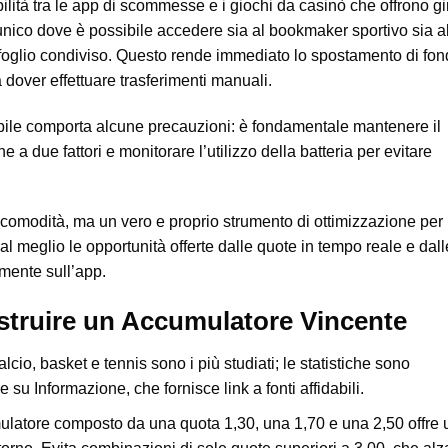
lità tra le app di scommesse e i giochi da casinò che offrono gi
” unico dove è possibile accedere sia al bookmaker sportivo sia a
afoglio condiviso. Questo rende immediato lo spostamento di fon
dover effettuare trasferimenti manuali.
obile comporta alcune precauzioni: è fondamentale mantenere il
e a due fattori e monitorare l’utilizzo della batteria per evitare
 comodità, ma un vero e proprio strumento di ottimizzazione per 
al meglio le opportunità offerte dalle quote in tempo reale e dall
tamente sull’app.
ostruire un Accumulatore Vincente
lcio, basket e tennis sono i più studiati; le statistiche sono
 e su Informazione, che fornisce link a fonti affidabili.
ulatore composto da una quota 1,30, una 1,70 e una 2,50 offre 