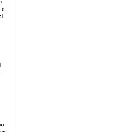
ri
lla
di
i
e
un