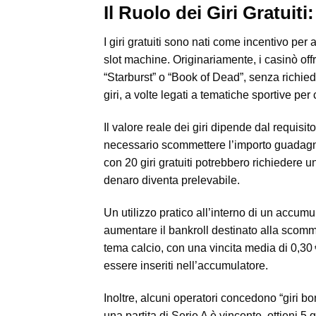
Il Ruolo dei Giri Gratuit
I giri gratuiti sono nati come incentivo per a
slot machine. Originariamente, i casinò off
“Starburst” o “Book of Dead”, senza richie
giri, a volte legati a tematiche sportive pe
Il valore reale dei giri dipende dal requisi
necessario scommettere l’importo guadagnat
con 20 giri gratuiti potrebbero richiedere un
denaro diventa prelevabile.
Un utilizzo pratico all’interno di un accumul
aumentare il bankroll destinato alla scomme
tema calcio, con una vincita media di 0,30 € p
essere inseriti nell’accumulatore.
Inoltre, alcuni operatori concedono “giri bo
una partita di Serie A è vincente, ottieni 