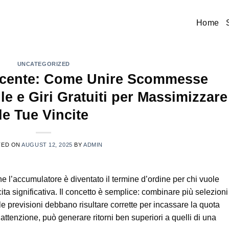
Home
UNCATEGORIZED
ncente: Come Unire Scommesse
le e Giri Gratuiti per Massimizzare
le Tue Vincite
TED ON
AUGUST 12, 2025
BY
ADMIN
l’accumulatore è diventato il termine d’ordine per chi vuole
ta significativa. Il concetto è semplice: combinare più selezioni
e previsioni debbano risultare corrette per incassare la quota
ttenzione, può generare ritorni ben superiori a quelli di una