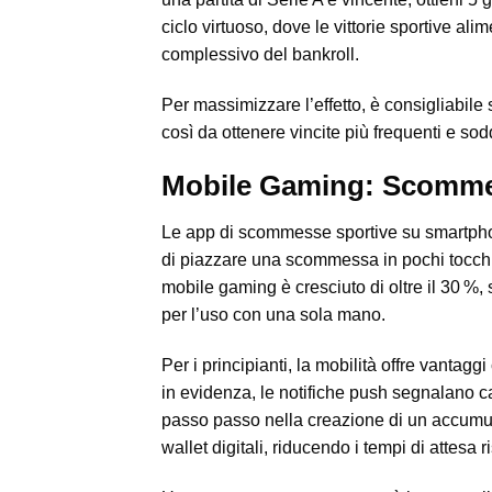
ciclo virtuoso, dove le vittorie sportive al
complessivo del bankroll.
Per massimizzare l’effetto, è consigliabile 
così da ottenere vincite più frequenti e sod
Mobile Gaming: Scommet
Le app di scommesse sportive su smartphon
di piazzare una scommessa in pochi tocchi,
mobile gaming è cresciuto di oltre il 30 %,
per l’uso con una sola mano.
Per i principianti, la mobilità offre vantagg
in evidenza, le notifiche push segnalano cam
passo passo nella creazione di un accumula
wallet digitali, riducendo i tempi di attesa r