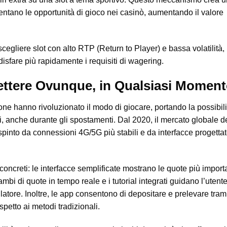
imentano le opportunità di gioco nei casinò, aumentando il valore
scegliere slot con alto RTP (Return to Player) e bassa volatilità,
disfare più rapidamente i requisiti di wagering.
tere Ovunque, in Qualsiasi Momen
e hanno rivoluzionato il modo di giocare, portando la possibili
 anche durante gli spostamenti. Dal 2020, il mercato globale d
 spinto da connessioni 4G/5G più stabili e da interfacce progetta
i concreti: le interfacce semplificate mostrano le quote più import
bi di quote in tempo reale e i tutorial integrati guidano l’utent
tore. Inoltre, le app consentono di depositare e prelevare tram
ispetto ai metodi tradizionali.