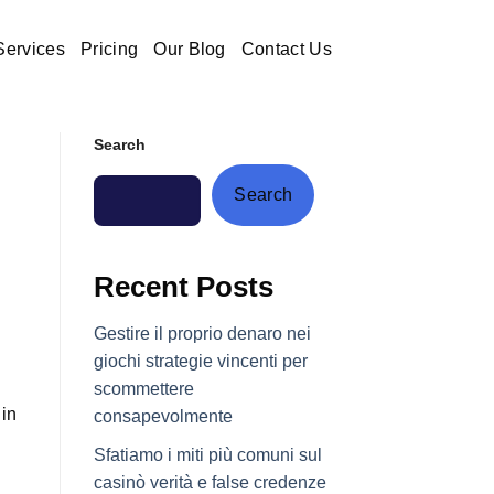
Services
Pricing
Our Blog
Contact Us
Search
Search
Recent Posts
Gestire il proprio denaro nei
giochi strategie vincenti per
scommettere
 in
consapevolmente
Sfatiamo i miti più comuni sul
casinò verità e false credenze