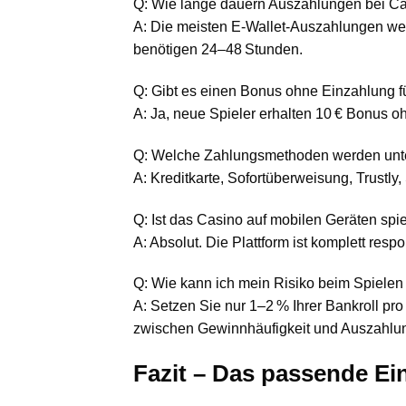
Q: Wie lange dauern Auszahlungen bei C
A: Die meisten E‑Wallet‑Auszahlungen we
benötigen 24–48 Stunden.
Q: Gibt es einen Bonus ohne Einzahlung f
A: Ja, neue Spieler erhalten 10 € Bonus oh
Q: Welche Zahlungsmethoden werden unte
A: Kreditkarte, Sofortüberweisung, Trustly, 
Q: Ist das Casino auf mobilen Geräten spi
A: Absolut. Die Plattform ist komplett respo
Q: Wie kann ich mein Risiko beim Spielen
A: Setzen Sie nur 1–2 % Ihrer Bankroll pro
zwischen Gewinnhäufigkeit und Auszahlun
Fazit – Das passende Ein