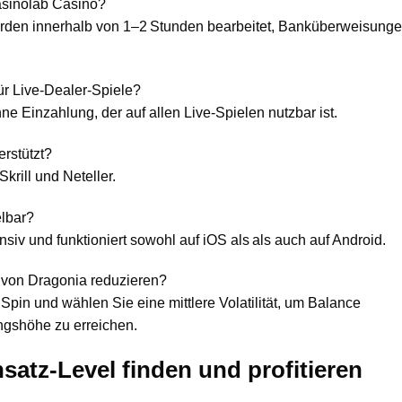
asinolab Casino?
rden innerhalb von 1–2 Stunden bearbeitet, Banküberweisung
ür Live‑Dealer‑Spiele?
ne Einzahlung, der auf allen Live‑Spielen nutzbar ist.
rstützt?
Skrill und Neteller.
elbar?
nsiv und funktioniert sowohl auf iOS als ​als auch auf Android.
 von Dragonia reduzieren?
 Spin und wählen Sie eine mittlere Volatilität, um Balance
gshöhe zu erreichen.
satz‑Level finden und profitieren