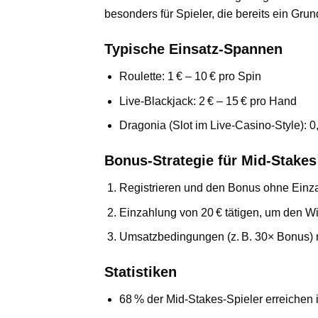
besonders für Spieler, die bereits ein Gr
Typische Einsatz‑Spannen
Roulette: 1 € – 10 € pro Spin
Live‑Blackjack: 2 € – 15 € pro Hand
Dragonia (Slot im Live‑Casino‑Style): 0,
Bonus‑Strategie für Mid‑Stakes
Registrieren und den Bonus ohne Einza
Einzahlung von 20 € tätigen, um den W
Umsatzbedingungen (z. B. 30× Bonus) mit
Statistiken
68 % der Mid‑Stakes‑Spieler erreichen