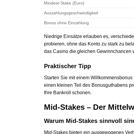
Mindest‑Stake (Euro)
Auszahlungsgeschwindigkeit
Bonus ohne Einzahlung
Niedrige Einsätze erlauben es, verschiede
probieren, ohne das Konto zu stark zu bela
das Casino die gleichen Gewinnchancen wi
Praktischer Tipp
Starten Sie mit einem Willkommensbonus v
einen kleinen Teil des Bonusguthabens pr
Ihre Bankroll schonen.
Mid‑Stakes – Der Mittelw
Warum Mid‑Stakes sinnvoll sin
Mid‑Stakes bieten ein ausgewogenes Verh