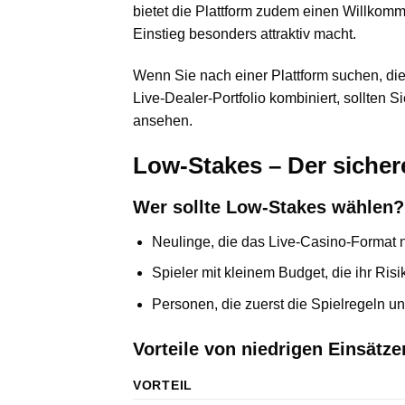
bietet die Plattform zudem einen Willko
Einstieg besonders attraktiv macht.
Wenn Sie nach einer Plattform suchen, die 
Live‑Dealer‑Portfolio kombiniert, sollten 
ansehen.
Low‑Stakes – Der sichere
Wer sollte Low‑Stakes wählen?
Neulinge, die das Live‑Casino‑Format 
Spieler mit kleinem Budget, die ihr Ris
Personen, die zuerst die Spielregeln u
Vorteile von niedrigen Einsätze
VORTEIL