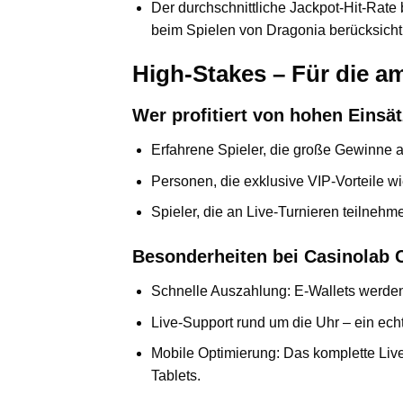
Der durchschnittliche Jackpot‑Hit‑Rate b
beim Spielen von Dragonia berücksichti
High‑Stakes – Für die am
Wer profitiert von hohen Einsä
Erfahrene Spieler, die große Gewinne 
Personen, die exklusive VIP‑Vorteile w
Spieler, die an Live‑Turnieren teilneh
Besonderheiten bei Casinolab 
Schnelle Auszahlung: E‑Wallets werden
Live‑Support rund um die Uhr – ein ech
Mobile Optimierung: Das komplette Live
Tablets.