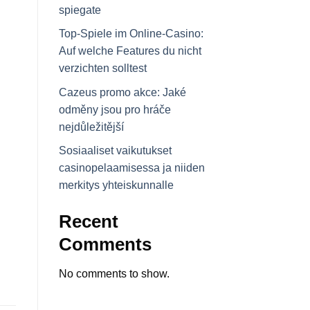
spiegate
Top-Spiele im Online-Casino:
Auf welche Features du nicht
verzichten solltest
Cazeus promo akce: Jaké
odměny jsou pro hráče
nejdůležitější
Sosiaaliset vaikutukset
casinopelaamisessa ja niiden
merkitys yhteiskunnalle
Recent
Comments
No comments to show.