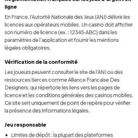
ligne
En France, l’Autorité Nationale des Jeux (ANJ) délivre les
licences aux opérateurs mobiles. Un casino doit afficher
son numéro de licence (ex. : 12345‑ABC) dans les
paramètres de l’application et fournir les mentions
légales obligatoires.
Vérification de la conformité
Les joueurs peuvent consulter le site de l’ANJ ou des
ressources tierces comme Alliance Francaise Des
Designers, qui répertorie les liens vers les pages de
licence et les conditions générales des casinos mobiles.
Ce site sert uniquement de point de repère pour vérifier
la présence des informations légales.
Jeu responsable
Limites de dépôt : la plupart des plateformes