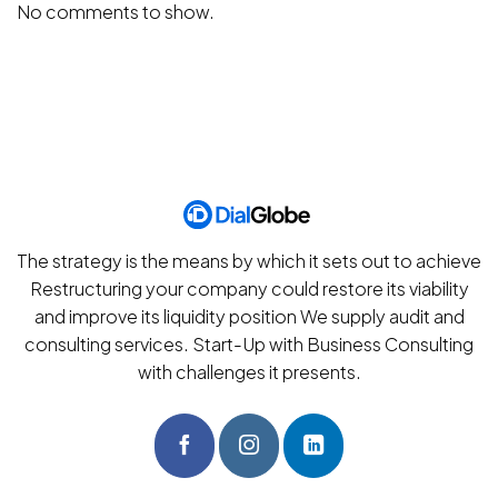
No comments to show.
The strategy is the means by which it sets out to achieve
Restructuring your company could restore its viability
and improve its liquidity position We supply audit and
consulting services. Start-Up with Business Consulting
with challenges it presents.