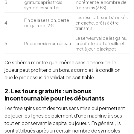
3
gratuits après trois
incrémente le nombre de
symboles scatter
free spins (3 FS)
Les résultats sont stockés
Fin de la session, perte
4
en cache, prêts à être
ou gain de 12 €
transmis
Le serveur valide les gains,
5
Reconnexion au réseau
crédite le portefeuille et
met à jour le jackpot
Ce schéma montre que, même sans connexion, le
joueur peut profiter d’un bonus complet, à condition
que le processus de validation soit fiable.
2. Les tours gratuits : un bonus
incontournable pour les débutants
Les free spins sont des tours sans mise qui permettent
de jouer les lignes de paiement d’une machine à sous
tout en conservant le capital du joueur. En général, ils
sont attribués après un certain nombre de symboles