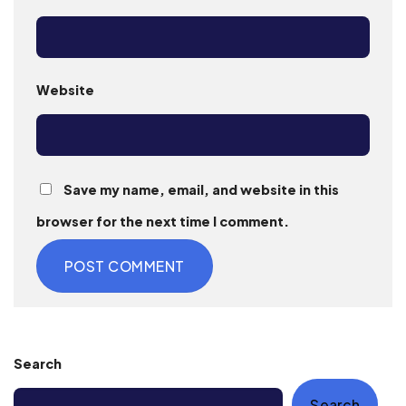
Website
Save my name, email, and website in this
browser for the next time I comment.
Search
Search