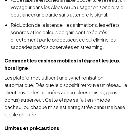
voyageur dans les Alpes ou un usager en zone rurale
peut lancer une partie sans attendre le signal.
Réduction de la latence : les animations, les effets
sonores et les calculs de gain sont exécutés
directement par le processeur, ce qui élimine les
saccades parfois observées en streaming.
Comment les casinos mobiles intègrent les jeux
hors ligne
Les plateformes utilisent une synchronisation
automatique. Dès que le dispositif retrouve un réseau, le
client envoie les données accumulées (mises, gains,
bonus) au serveur. Cette étape se fait en « mode
cache », où chaque mise est enregistrée dans une base
locale chiffrée.
Limites et précautions