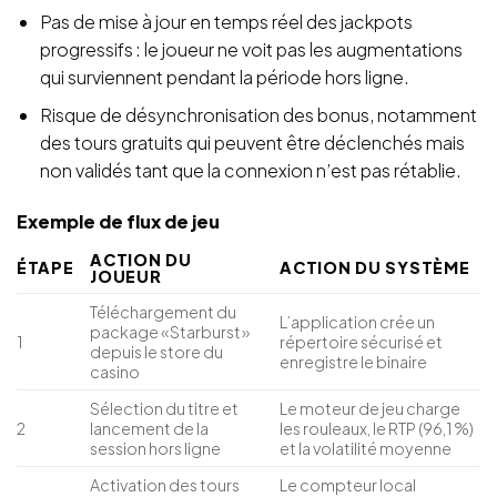
Pas de mise à jour en temps réel des jackpots
progressifs : le joueur ne voit pas les augmentations
qui surviennent pendant la période hors ligne.
Risque de désynchronisation des bonus, notamment
des tours gratuits qui peuvent être déclenchés mais
non validés tant que la connexion n’est pas rétablie.
Exemple de flux de jeu
ACTION DU
ÉTAPE
ACTION DU SYSTÈME
JOUEUR
Téléchargement du
L’application crée un
package « Starburst »
1
répertoire sécurisé et
depuis le store du
enregistre le binaire
casino
Sélection du titre et
Le moteur de jeu charge
2
lancement de la
les rouleaux, le RTP (96,1 %)
session hors ligne
et la volatilité moyenne
Activation des tours
Le compteur local