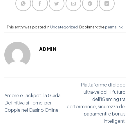
This entry was posted in
Uncategorized
. Bookmark the
permalink
.
ADMIN
Piattaforme di gioco
ultra‑veloci: il futuro
Amore e Jackpot: la Guida
dell’iGaming tra
Definitiva ai Tornei per
performance, sicurezza dei
Coppie nei Casinò Online
pagamenti e bonus
intelligenti