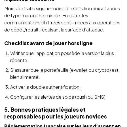
Moins de trafic signifie moins d’exposition aux attaques
de type man‑in‑the‑middle. En outre, les
communications chiffrées sont limitées aux opérations
de dépôt/retrait, réduisant la surface d’attaque.
Checklist avant de jouer hors ligne
Vérifier que l’application possède la version la plus
récente.
S’assurer que le portefeuille (e‑wallet ou crypto) est
bien alimenté.
Activer la double authentification.
Configurer les alertes de solde (push ou SMS).
5. Bonnes pratiques légales et
responsables pour les joueurs novices
Réglementation française sur les jeux d’argent en