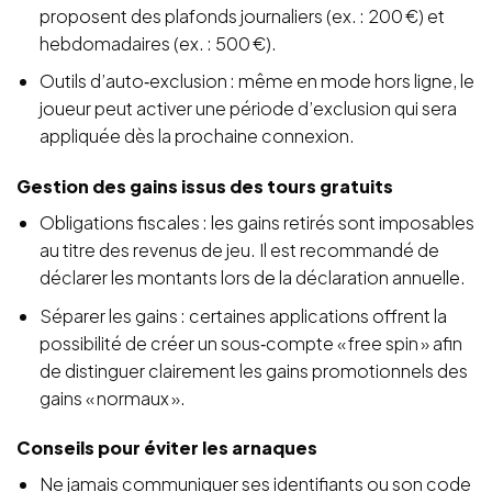
proposent des plafonds journaliers (ex. : 200 €) et
hebdomadaires (ex. : 500 €).
Outils d’auto‑exclusion : même en mode hors ligne, le
joueur peut activer une période d’exclusion qui sera
appliquée dès la prochaine connexion.
Gestion des gains issus des tours gratuits
Obligations fiscales : les gains retirés sont imposables
au titre des revenus de jeu. Il est recommandé de
déclarer les montants lors de la déclaration annuelle.
Séparer les gains : certaines applications offrent la
possibilité de créer un sous‑compte « free spin » afin
de distinguer clairement les gains promotionnels des
gains « normaux ».
Conseils pour éviter les arnaques
Ne jamais communiquer ses identifiants ou son code