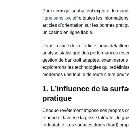
Pour ceux qui souhaitent explorer le monde
ligne sans kyc
offre toutes les information
articles d’orientation sur les bonnes pratiq
un casino en ligne fiable.
Dans la suite de cet article, nous détaille
analyse statistique des performances récen
gestion de bankroll adaptée, examinerons l’
explorerons les technologies qui redéfinisse
modernes une feuille de route claire pour e
1. L’influence de la surfa
pratique
Chaque revêtement impose ses propres contr
rebond et favorise la glisse latérale ; le g
redoutable. Les surfaces dures (hard) prop