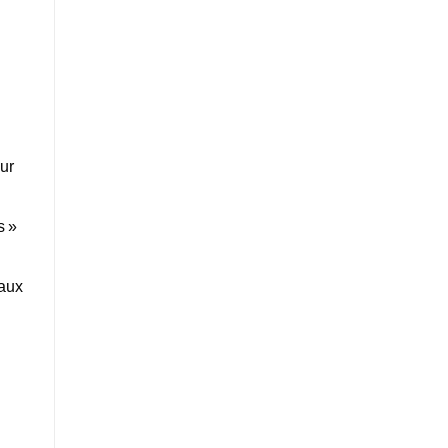
sur
s »
taux