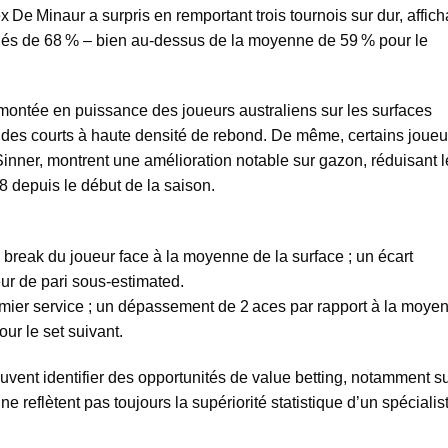
x De Minaur a surpris en remportant trois tournois sur dur, affich
és de 68 % – bien au‑dessus de la moyenne de 59 % pour le
ontée en puissance des joueurs australiens sur les surfaces
r des courts à haute densité de rebond. De même, certains joueu
inner, montrent une amélioration notable sur gazon, réduisant l
 depuis le début de la saison.
break du joueur face à la moyenne de la surface ; un écart
eur de pari sous‑estimated.
emier service ; un dépassement de 2 aces par rapport à la moye
r le set suivant.
uvent identifier des opportunités de value betting, notamment s
e reflètent pas toujours la supériorité statistique d’un spécialis