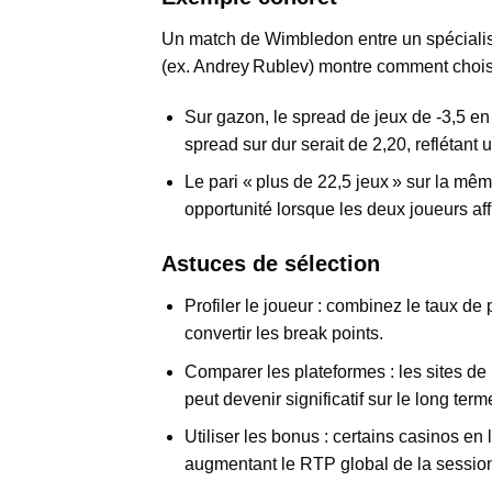
Un match de Wimbledon entre un spécialiste
(ex. Andrey Rublev) montre comment choisi
Sur gazon, le spread de jeux de -3,5 en
spread sur dur serait de 2,20, reflétan
Le pari « plus de 22,5 jeux » sur la mê
opportunité lorsque les deux joueurs af
Astuces de sélection
Profiler le joueur
: combinez le taux de 
convertir les break points.
Comparer les plateformes
: les sites de
peut devenir significatif sur le long term
Utiliser les bonus
: certains casinos en li
augmentant le RTP global de la sessio