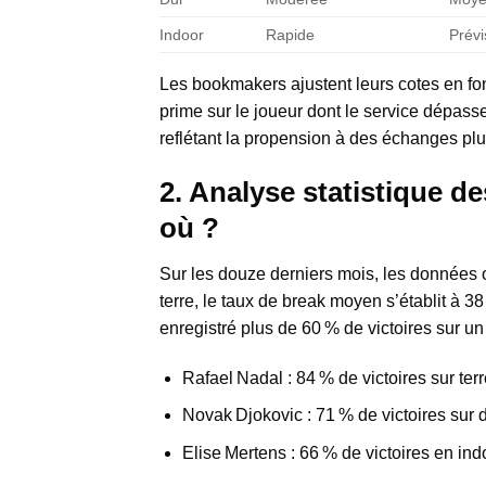
Indoor
Rapide
Prévi
Les bookmakers ajustent leurs cotes en f
prime sur le joueur dont le service dépasse
reflétant la propension à des échanges plu
2. Analyse statistique d
où ?
Sur les douze derniers mois, les données o
terre, le taux de break moyen s’établit à 3
enregistré plus de 60 % de victoires sur un
Rafael Nadal : 84 % de victoires sur te
Novak Djokovic : 71 % de victoires sur 
Elise Mertens : 66 % de victoires en ind