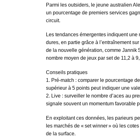
Parmi les outsiders, le jeune australien Ale
un pourcentage de premiers services gagn
circuit.
Les tendances émergentes indiquent une m
dures, en partie grâce à l’entraînement su
de la nouvelle génération, comme Jannik S
nombre moyen de jeux par set de 11,2 à 9,8
Conseils pratiques
1.
Pré‑match
: comparer le pourcentage de 
supérieur à 5 points peut indiquer une val
2.
Live
: surveiller le nombre d’aces au pr
signale souvent un momentum favorable pou
En exploitant ces données, les parieurs pe
les marchés de « set winner » où les cotes n
de la surface.