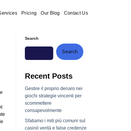
Services
Pricing
Our Blog
Contact Us
Search
Search
Recent Posts
Gestire il proprio denaro nei
ne
giochi strategie vincenti per
scommettere
nt
consapevolmente
ute
Sfatiamo i miti più comuni sul
de
casinò verità e false credenze