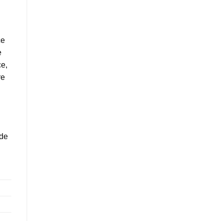
ce
e
ce,
re
 de