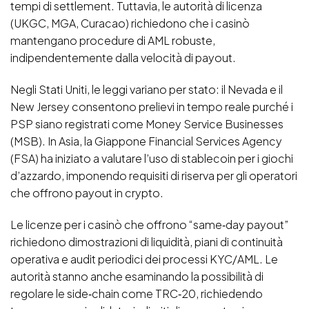
tempi di settlement. Tuttavia, le autorità di licenza
(UKGC, MGA, Curacao) richiedono che i casinò
mantengano procedure di AML robuste,
indipendentemente dalla velocità di payout.
Negli Stati Uniti, le leggi variano per stato: il Nevada e il
New Jersey consentono prelievi in tempo reale purché i
PSP siano registrati come Money Service Businesses
(MSB). In Asia, la Giappone Financial Services Agency
(FSA) ha iniziato a valutare l’uso di stablecoin per i giochi
d’azzardo, imponendo requisiti di riserva per gli operatori
che offrono payout in crypto.
Le licenze per i casinò che offrono “same‑day payout”
richiedono dimostrazioni di liquidità, piani di continuità
operativa e audit periodici dei processi KYC/AML. Le
autorità stanno anche esaminando la possibilità di
regolare le side‑chain come TRC‑20, richiedendo