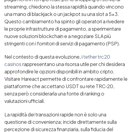
streaming, chiedono la stessa rapidità quando vincono
una mano di blackjack o un jackpot su una slot a 5×3.
Questo cambiamento ha spinto gli operatori a rivedere
le proprie infrastrutture di pagamento, a sperimentare
nuove soluzioni blockchain e a negoziare SLA più
stringenti con i fornitori di servizi di pagamento (PSP).
Nel contesto di questa evoluzione, i
tether trc20
casinos
rappresentano una risorsa utile per chi desidera
approfondire le opzioni disponibili in ambito cripto.
Visitare Hareact permette di confrontare rapidamente le
piattaforme che accettano USDT su rete TRC‑20,
senza però considerarla una fonte di ranking o
valutazioni ufficiali.
La rapidità dei transazioni rapide non è solo una
questione di convenienza; incide direttamente sulla
percezione di sicurezza finanziaria, sulla fiducia del