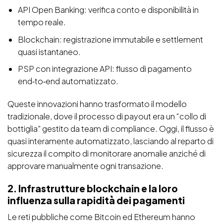
API Open Banking: verifica conto e disponibilità in
tempo reale.
Blockchain: registrazione immutabile e settlement
quasi istantaneo.
PSP con integrazione API: flusso di pagamento
end‑to‑end automatizzato.
Queste innovazioni hanno trasformato il modello
tradizionale, dove il processo di payout era un “collo di
bottiglia” gestito da team di compliance. Oggi, il flusso è
quasi interamente automatizzato, lasciando al reparto di
sicurezza il compito di monitorare anomalie anziché di
approvare manualmente ogni transazione.
2. Infrastrutture blockchain e la loro
influenza sulla rapidità dei pagamenti
Le reti pubbliche come Bitcoin ed Ethereum hanno