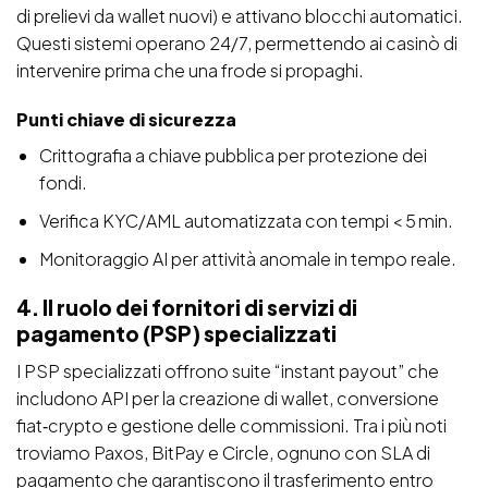
di prelievi da wallet nuovi) e attivano blocchi automatici.
Questi sistemi operano 24/7, permettendo ai casinò di
intervenire prima che una frode si propaghi.
Punti chiave di sicurezza
Crittografia a chiave pubblica per protezione dei
fondi.
Verifica KYC/AML automatizzata con tempi < 5 min.
Monitoraggio AI per attività anomale in tempo reale.
4. Il ruolo dei fornitori di servizi di
pagamento (PSP) specializzati
I PSP specializzati offrono suite “instant payout” che
includono API per la creazione di wallet, conversione
fiat‑crypto e gestione delle commissioni. Tra i più noti
troviamo Paxos, BitPay e Circle, ognuno con SLA di
pagamento che garantiscono il trasferimento entro