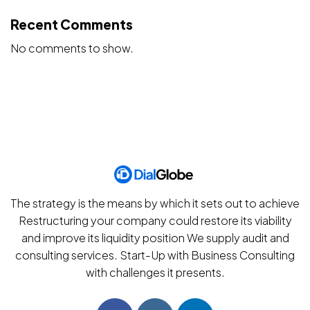
Recent Comments
No comments to show.
The strategy is the means by which it sets out to achieve
Restructuring your company could restore its viability
and improve its liquidity position We supply audit and
consulting services. Start-Up with Business Consulting
with challenges it presents.