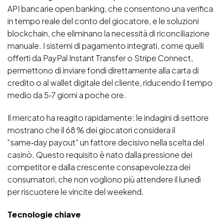
API bancarie open banking, che consentono una verifica
in tempo reale del conto del giocatore, e le soluzioni
blockchain, che eliminano la necessità di riconciliazione
manuale. I sistemi di pagamento integrati, come quelli
offerti da PayPal Instant Transfer o Stripe Connect,
permettono di inviare fondi direttamente alla carta di
credito o al wallet digitale del cliente, riducendo il tempo
medio da 5‑7 giorni a poche ore.
Il mercato ha reagito rapidamente: le indagini di settore
mostrano che il 68 % dei giocatori considera il
“same‑day payout” un fattore decisivo nella scelta del
casinò. Questo requisito è nato dalla pressione dei
competitor e dalla crescente consapevolezza dei
consumatori, che non vogliono più attendere il lunedì
per riscuotere le vincite del weekend.
Tecnologie chiave