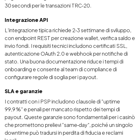
30 secondi per le transazioni TRC‑20.
Integrazione API
L’integrazione tipica richiede 2‑3 settimane di sviluppo,
con endpoint REST per creazione wallet, verifica saldo e
invio fondi. I requisiti tecnici includono certificati SSL,
autenticazione OAuth 2.0 e webhook per notifiche di
stato. Una buona documentazione riduce i tempi di
onboarding e consente al team di compliance di
configurare regole di soglia per i payout.
SLA e garanzie
I contratti con i PSP includono clausole di “uptime
99,9 %” e penali per mancato rispetto dei tempi di
payout. Queste garanzie sono fondamentali per i casinò
che promettono prelievi “same‑day”, poiché un singolo
downtime può tradursi in perdita di fiducia e reclami