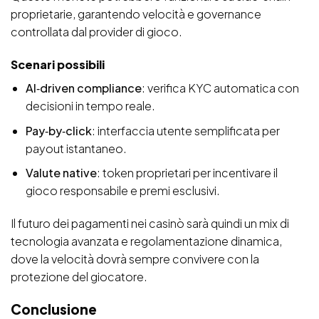
proprietarie, garantendo velocità e governance
controllata dal provider di gioco.
Scenari possibili
AI‑driven compliance
: verifica KYC automatica con
decisioni in tempo reale.
Pay‑by‑click
: interfaccia utente semplificata per
payout istantaneo.
Valute native
: token proprietari per incentivare il
gioco responsabile e premi esclusivi.
Il futuro dei pagamenti nei casinò sarà quindi un mix di
tecnologia avanzata e regolamentazione dinamica,
dove la velocità dovrà sempre convivere con la
protezione del giocatore.
Conclusione