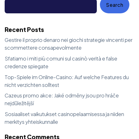
Search
Recent Posts
Gestire il proprio denaro nei giochi strategie vincenti per
scommettere consapevolmente
Sfatiamo i miti più comuni sul casinò verità e false
credenze spiegate
Top-Spiele im Online-Casino: Auf welche Features du
nicht verzichten solltest
Cazeus promo akce: Jaké odměny jsou pro hráče
nejdůležitější
Sosiaaliset vaikutukset casinopelaamisessa ja niiden
merkitys yhteiskunnalle
Recent Comments