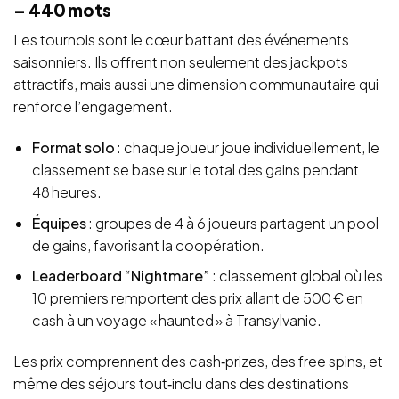
– 440 mots
Les tournois sont le cœur battant des événements
saisonniers. Ils offrent non seulement des jackpots
attractifs, mais aussi une dimension communautaire qui
renforce l’engagement.
Format solo
: chaque joueur joue individuellement, le
classement se base sur le total des gains pendant
48 heures.
Équipes
: groupes de 4 à 6 joueurs partagent un pool
de gains, favorisant la coopération.
Leaderboard “Nightmare”
: classement global où les
10 premiers remportent des prix allant de 500 € en
cash à un voyage « haunted » à Transylvanie.
Les prix comprennent des cash‑prizes, des free spins, et
même des séjours tout‑inclu dans des destinations