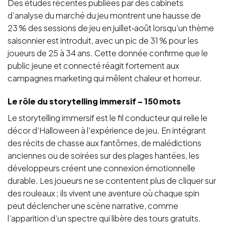
Des études récentes publiées par des cabinets
d’analyse du marché du jeu montrent une hausse de
23 % des sessions de jeu en juillet‑août lorsqu’un thème
saisonnier est introduit, avec un pic de 31 % pour les
joueurs de 25 à 34 ans. Cette donnée confirme que le
public jeune et connecté réagit fortement aux
campagnes marketing qui mêlent chaleur et horreur.
Le rôle du storytelling immersif – 150 mots
Le storytelling immersif est le fil conducteur qui relie le
décor d’Halloween à l’expérience de jeu. En intégrant
des récits de chasse aux fantômes, de malédictions
anciennes ou de soirées sur des plages hantées, les
développeurs créent une connexion émotionnelle
durable. Les joueurs ne se contentent plus de cliquer sur
des rouleaux ; ils vivent une aventure où chaque spin
peut déclencher une scène narrative, comme
l’apparition d’un spectre qui libère des tours gratuits.