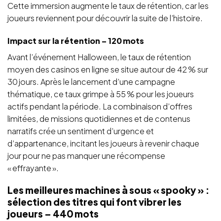
Cette immersion augmente le taux de rétention, car les
joueurs reviennent pour découvrir la suite de l’histoire.
Impact sur la rétention – 120 mots
Avant l’événement Halloween, le taux de rétention
moyen des casinos en ligne se situe autour de 42 % sur
30 jours. Après le lancement d’une campagne
thématique, ce taux grimpe à 55 % pour les joueurs
actifs pendant la période. La combinaison d’offres
limitées, de missions quotidiennes et de contenus
narratifs crée un sentiment d’urgence et
d’appartenance, incitant les joueurs à revenir chaque
jour pour ne pas manquer une récompense
« effrayante ».
Les meilleures machines à sous « spooky » :
sélection des titres qui font vibrer les
joueurs – 440 mots