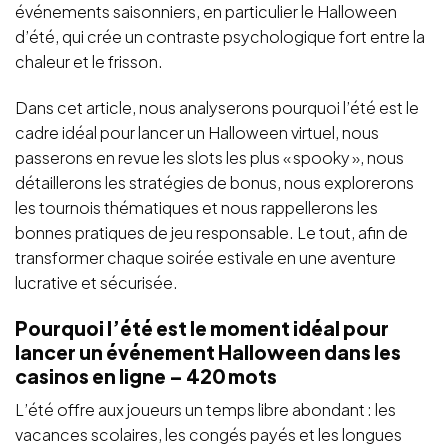
événements saisonniers, en particulier le Halloween
d’été, qui crée un contraste psychologique fort entre la
chaleur et le frisson.
Dans cet article, nous analyserons pourquoi l’été est le
cadre idéal pour lancer un Halloween virtuel, nous
passerons en revue les slots les plus « spooky », nous
détaillerons les stratégies de bonus, nous explorerons
les tournois thématiques et nous rappellerons les
bonnes pratiques de jeu responsable. Le tout, afin de
transformer chaque soirée estivale en une aventure
lucrative et sécurisée.
Pourquoi l’été est le moment idéal pour
lancer un événement Halloween dans les
casinos en ligne – 420 mots
L’été offre aux joueurs un temps libre abondant : les
vacances scolaires, les congés payés et les longues