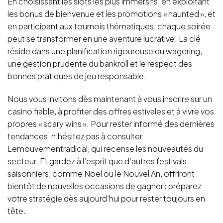
En choisissant les slots les plus immersifs, en exploitant
les bonus de bienvenue et les promotions « haunted », et
en participant aux tournois thématiques, chaque soirée
peut se transformer en une aventure lucrative. La clé
réside dans une planification rigoureuse du wagering,
une gestion prudente du bankroll et le respect des
bonnes pratiques de jeu responsable.
Nous vous invitons dès maintenant à vous inscrire sur un
casino fiable, à profiter des offres estivales et à vivre vos
propres « scary wins ». Pour rester informé des dernières
tendances, n’hésitez pas à consulter
Lemouvementradical, qui recense les nouveautés du
secteur. Et gardez à l’esprit que d’autres festivals
saisonniers, comme Noël ou le Nouvel An, offriront
bientôt de nouvelles occasions de gagner : préparez
votre stratégie dès aujourd’hui pour rester toujours en
tête.