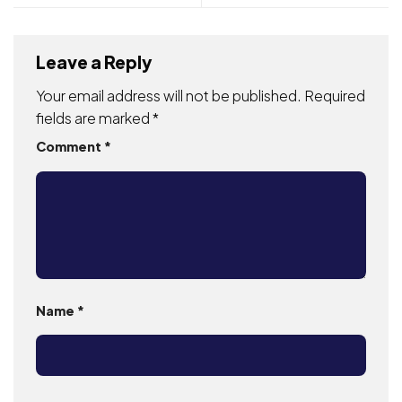
Leave a Reply
Your email address will not be published.
Required
fields are marked
*
Comment
*
Name
*