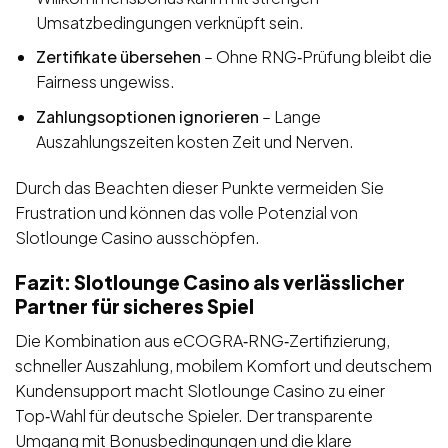
Umsatzbedingungen verknüpft sein.
Zertifikate übersehen
– Ohne RNG‑Prüfung bleibt die
Fairness ungewiss.
Zahlungsoptionen ignorieren
– Lange
Auszahlungszeiten kosten Zeit und Nerven.
Durch das Beachten dieser Punkte vermeiden Sie
Frustration und können das volle Potenzial von
Slotlounge Casino ausschöpfen.
Fazit: Slotlounge Casino als verlässlicher
Partner für sicheres Spiel
Die Kombination aus eCOGRA‑RNG‑Zertifizierung,
schneller Auszahlung, mobilem Komfort und deutschem
Kundensupport macht Slotlounge Casino zu einer
Top‑Wahl für deutsche Spieler. Der transparente
Umgang mit Bonusbedingungen und die klare