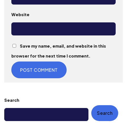
Website
Save my name, email, and website in this
browser for the next time I comment.
Search
Search