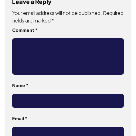
Leave a Reply
Your email address will not be published.
Required
fields are marked
*
Comment
*
Name
*
Email
*