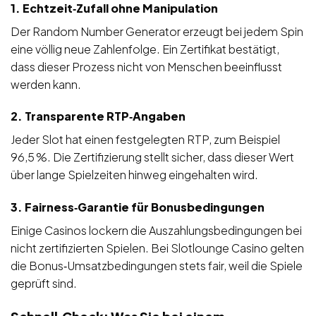
1. Echtzeit‑Zufall ohne Manipulation
Der Random Number Generator erzeugt bei jedem Spin
eine völlig neue Zahlenfolge. Ein Zertifikat bestätigt,
dass dieser Prozess nicht von Menschen beeinflusst
werden kann.
2. Transparente RTP‑Angaben
Jeder Slot hat einen festgelegten RTP, zum Beispiel
96,5 %. Die Zertifizierung stellt sicher, dass dieser Wert
über lange Spielzeiten hinweg eingehalten wird.
3. Fairness‑Garantie für Bonusbedingungen
Einige Casinos lockern die Auszahlungsbedingungen bei
nicht zertifizierten Spielen. Bei Slotlounge Casino gelten
die Bonus‑Umsatzbedingungen stets fair, weil die Spiele
geprüft sind.