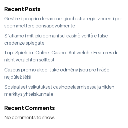
Recent Posts
Gestire il proprio denaro nei giochi strategie vincenti per
scommettere consapevolmente
Sfatiamo i miti più comuni sul casinò verità e false
credenze spiegate
Top-Spiele im Online-Casino: Auf welche Features du
nicht verzichten solltest
Cazeus promo akce: Jaké odměny jsou pro hráče
nejdůležitější
Sosiaaliset vaikutukset casinopelaamisessa ja niiden
merkitys yhteiskunnalle
Recent Comments
No comments to show.