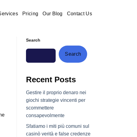
Services
Pricing
Our Blog
Contact Us
Search
Search
Recent Posts
Gestire il proprio denaro nei
giochi strategie vincenti per
scommettere
 ne
consapevolmente
Sfatiamo i miti più comuni sul
casinò verità e false credenze