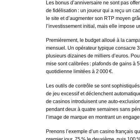
Les bonus d’anniversaire ne sont pas offert
de fidélisation : un joueur qui a reçu un c
le site et d’augmenter son RTP moyen grâce
l’investissement initial, mais elle impose un
Premièrement, le budget alloué à la campag
mensuel. Un opérateur typique consacre 3
plusieurs dizaines de milliers d’euros. Pou
mise sont calibrées : plafonds de gains à 
quotidienne limitées à 2 000 €.
Les outils de contrôle se sont sophistiqué
de jeu excessif et déclenchent automatiqu
de casinos introduisent une auto‑exclusio
pendant deux à quatre semaines sans pénali
l’image de marque en montrant un engagem
Prenons l’exemple d’un casino français qui
premier jour, 75 % le deuxième, puis 100 % 