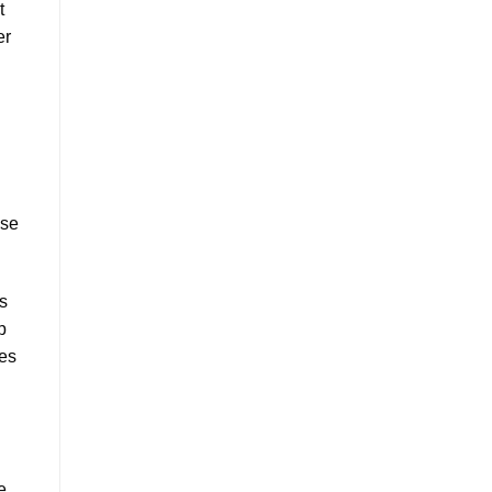
t
er
ise
s
p
tes
e,