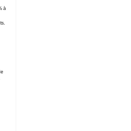
% à
ts.
le
e