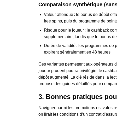
Comparaison synthétique (sans 
Valeur attendue : le bonus de dépôt off
free spins, puis du programme de points
Risque pour le joueur : le cashback com
supplémentaire, tandis que le bonus d
Durée de validité : les programmes de po
expirent généralement en 48 heures.
Ces variantes permettent aux opérateurs de
joueur prudent pourra privilégier le cashb
dépôt augmenté. La clé réside dans la lec
propose des guides détaillés pour compare
3. Bonnes pratiques pou
Naviguer parmi les promotions estivales re
on lirait les conditions d’un contrat d’ass