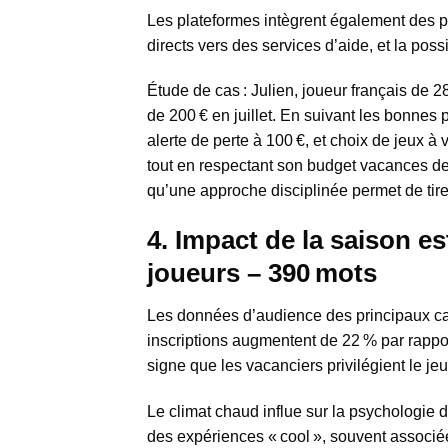
Les plateformes intègrent également des p
directs vers des services d’aide, et la pos
Étude de cas
: Julien, joueur français de 
de 200 € en juillet. En suivant les bonnes
alerte de perte à 100 €, et choix de jeux à
tout en respectant son budget vacances de
qu’une approche disciplinée permet de tire
4. Impact de la saison e
joueurs – 390 mots
Les données d’audience des principaux casi
inscriptions augmentent de 22 % par rappor
signe que les vacanciers privilégient le je
Le climat chaud influe sur la psychologie 
des expériences « cool », souvent associées 