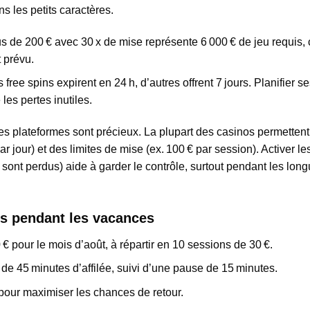
s les petits caractères.
s de 200 € avec 30 x de mise représente 6 000 € de jeu requis, 
t
prévu.
s free spins expirent en 24 h, d’autres offrent 7 jours. Planifier s
les pertes inutiles.
 les plateformes sont précieux. La plupart des casinos permettent
r jour) et des limites de mise (ex. 100 € par session). Activer le
€ sont perdus) aide à garder le contrôle, surtout pendant les lon
es pendant les vacances
 € pour le mois d’août, à répartir en 10 sessions de 30 €.
 de 45 minutes d’affilée, suivi d’une pause de 15 minutes.
pour maximiser les chances de retour.