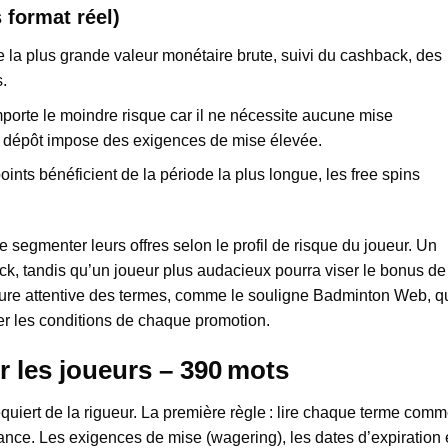
format réel)
re la plus grande valeur monétaire brute, suivi du cashback, des
.
porte le moindre risque car il ne nécessite aucune mise
e dépôt impose des exigences de
mise élevée
.
ints bénéficient de la période la plus longue, les free spins
 segmenter leurs offres selon le profil de risque du joueur. Un
ack, tandis qu’un joueur plus audacieux pourra viser le bonus de
ture attentive des termes, comme le souligne Badminton Web, q
r les conditions de chaque promotion.
r les joueurs – 390 mots
quiert de la rigueur. La première règle : lire chaque terme com
urance. Les exigences de mise (wagering), les dates d’expiration 