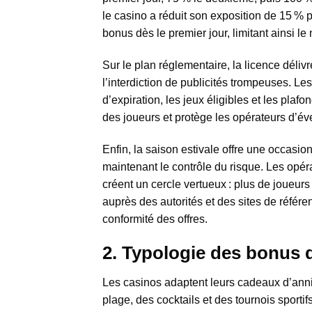
le casino a réduit son exposition de 15 % pa
bonus dès le premier jour, limitant ainsi 
Sur le plan réglementaire, la licence déli
l’interdiction de publicités trompeuses. Le
d’expiration, les jeux éligibles et les pla
des joueurs et protège les opérateurs d’év
Enfin, la saison estivale offre une occasi
maintenant le contrôle du risque. Les opérat
créent un cercle vertueux : plus de joueurs 
auprès des autorités et des sites de réfé
conformité des offres.
2. Typologie des bonus d
Les casinos adaptent leurs cadeaux d’anniv
plage, des cocktails et des tournois sportif