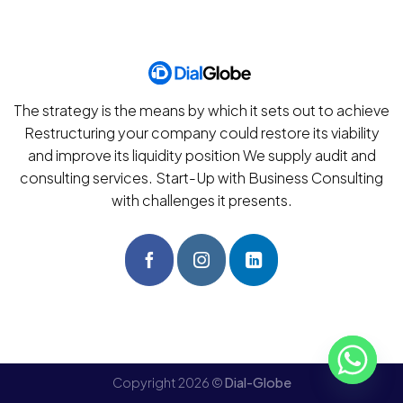
The strategy is the means by which it sets out to achieve
Restructuring your company could restore its viability
and improve its liquidity position We supply audit and
consulting services. Start-Up with Business Consulting
with challenges it presents.
Copyright 2026 ©
Dial-Globe