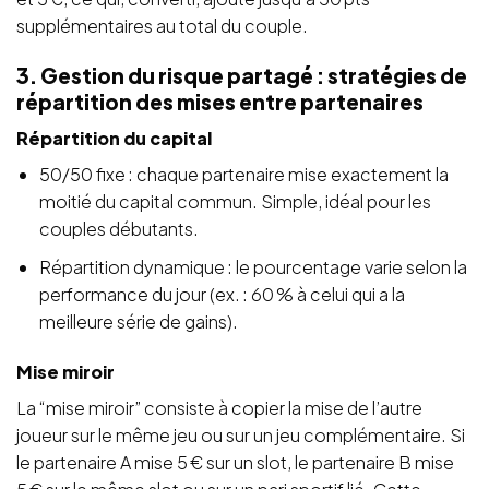
supplémentaires au total du couple.
3. Gestion du risque partagé : stratégies de
répartition des mises entre partenaires
Répartition du capital
50/50 fixe : chaque partenaire mise exactement la
moitié du capital commun. Simple, idéal pour les
couples débutants.
Répartition dynamique : le pourcentage varie selon la
performance du jour (ex. : 60 % à celui qui a la
meilleure série de gains).
Mise miroir
La “mise miroir” consiste à copier la mise de l’autre
joueur sur le même jeu ou sur un jeu complémentaire. Si
le partenaire A mise 5 € sur un slot, le partenaire B mise