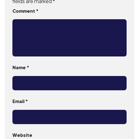
fields are marked
*
Comment
*
Name
*
Email
*
Website