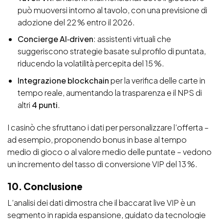
può muoversi intorno al tavolo, con una previsione di
adozione del 22 % entro il 2026.
Concierge AI‑driven
: assistenti virtuali che
suggeriscono strategie basate sul profilo di puntata,
riducendo la volatilità percepita del 15 %.
Integrazione blockchain
per la verifica delle carte in
tempo reale, aumentando la trasparenza e il NPS di
altri
4 punti
.
I casinò che sfruttano i dati per personalizzare l’offerta –
ad esempio, proponendo bonus in base al tempo
medio di gioco o al valore medio delle puntate – vedono
un incremento del tasso di conversione VIP del 13 %.
10. Conclusione
L’analisi dei dati dimostra che il baccarat live VIP è un
segmento in rapida espansione, guidato da tecnologie