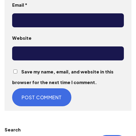
Email
*
Website
Save my name, email, and website in this
browser for the next time I comment.
Search