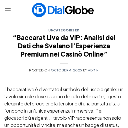
Skip
to
content
UNCATEGORIZED
“Baccarat Live da VIP: Analisi dei
Dati che Svelano l’Esperienza
Premium nei Casinò Online”
POSTED ON
OCTOBER 4, 2025
BY
ADMIN
Il baccarat live è diventato il simbolo del lusso digitale: un
tavolo virtuale dove il suono del rullo delle carte, il gesto
elegante del croupier e la tensione di una puntata alta si
fondono in un’unica esperienza immersiva. Per i
giocatori più esigenti, il tavolo VIP rappresenta non solo
un’opportunità di vincita, ma anche un badge di status,