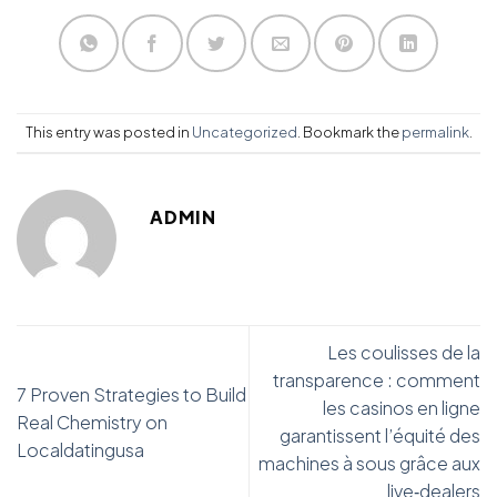
This entry was posted in
Uncategorized
. Bookmark the
permalink
.
ADMIN
Les coulisses de la
transparence : comment
7 Proven Strategies to Build
les casinos en ligne
Real Chemistry on
garantissent l’équité des
Localdatingusa
machines à sous grâce aux
live‑dealers