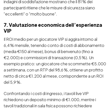
indagini di soddisfazione mostrano che il 81 % dei
partecipanti ritiene che le misure di sicurezza siano
“eccellenti” o “molto buone”.
7. Valutazione economica dell’esperienza
VIP
Il ROI medio per un giocatore VIP si aggira intorno al
6,4 % mensile, tenendo conto di costi di abbonamento
(media €150 al mese), bonus di benvenuto (fino a
€2.000) e commissioni di transazione (0,5 %). Un
esempio pratico: un giocatore che scommette €5.000
a settimana, con un RTP del 98,6 %, ottiene un profitto
netto di circa €1.200 al mese, corrispondente a un ROI
del 5,9 %.
Confrontando i costi di ingresso, i tavoli live VIP
richiedono un deposito minimo di €1.000, mentre i
tavoli tradizionali in sala fisica possono richiedere