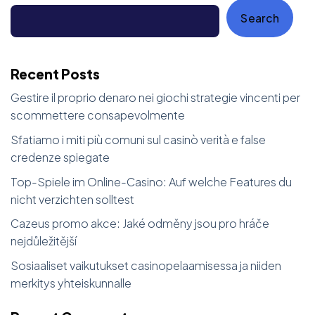
Search
Recent Posts
Gestire il proprio denaro nei giochi strategie vincenti per
scommettere consapevolmente
Sfatiamo i miti più comuni sul casinò verità e false
credenze spiegate
Top-Spiele im Online-Casino: Auf welche Features du
nicht verzichten solltest
Cazeus promo akce: Jaké odměny jsou pro hráče
nejdůležitější
Sosiaaliset vaikutukset casinopelaamisessa ja niiden
merkitys yhteiskunnalle