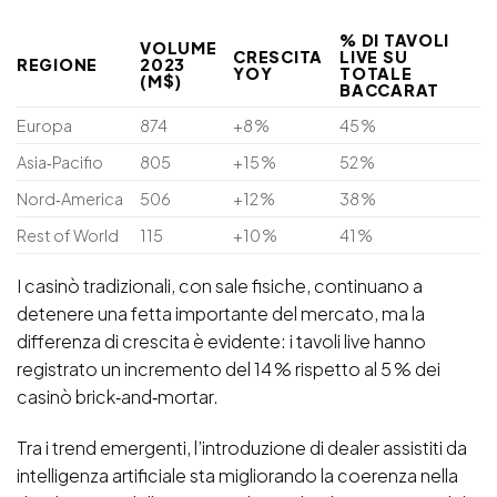
% DI TAVOLI
VOLUME
CRESCITA
LIVE SU
REGIONE
2023
YOY
TOTALE
(M$)
BACCARAT
Europa
874
+8 %
45 %
Asia‑Pacifio
805
+15 %
52 %
Nord‑America
506
+12 %
38 %
Rest of World
115
+10 %
41 %
I casinò tradizionali, con sale fisiche, continuano a
detenere una fetta importante del mercato, ma la
differenza di crescita è evidente: i tavoli live hanno
registrato un incremento del 14 % rispetto al 5 % dei
casinò brick‑and‑mortar.
Tra i trend emergenti, l’introduzione di dealer assistiti da
intelligenza artificiale sta migliorando la coerenza nella