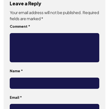
Leave a Reply
Your email address will not be published.
Required
fields are marked
*
Comment
*
Name
*
Email
*