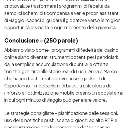
criptovalute trasformerà i programmi di fedeltà da
semplici schemi di ricompensa a veri e propri assistenti
di viaggio, capaci di guidare il giocatore verso le migliori
opportunità di vincita in ogni momento della giornata.
Conclusione – (250 parole)
Abbiamo visto come i programmi di fedeltà dei casinò
online siano diventati strumenti potenti per i pendolari:
dalla semplice accumulazione di punti alle offerte
“on‑the‑go”, fino alle storie reali di Luca, Anna e Marco
che hanno trasformato brevi pause in jackpot di
Capodanno. I meccanismi di base, la psicologia del
rinforzo e l’ottimizzazione mobile creano un ecosistema
in cui ogni minuto di viaggio può generare valore.
Le strategie consigliate – pianificazione delle sessioni,
uso delle notifiche push, scelta di giochi ad alto RTP e
sincronizzazione con le promozioni di Capodanno –