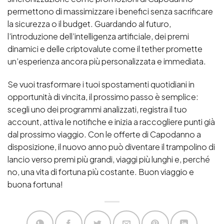
permettono di massimizzare i benefici senza sacrificare
la sicurezza o il budget. Guardando al futuro,
l’introduzione dell’intelligenza artificiale, dei premi
dinamici e delle criptovalute come il tether promette
un’esperienza ancora più personalizzata e immediata.
Se vuoi trasformare i tuoi spostamenti quotidiani in
opportunità di vincita, il prossimo passo è semplice:
scegli uno dei programmi analizzati, registra il tuo
account, attiva le notifiche e inizia a raccogliere punti già
dal prossimo viaggio. Con le offerte di Capodanno a
disposizione, il nuovo anno può diventare il trampolino di
lancio verso premi più grandi, viaggi più lunghi e, perché
no, una vita di fortuna più costante. Buon viaggio e
buona fortuna!