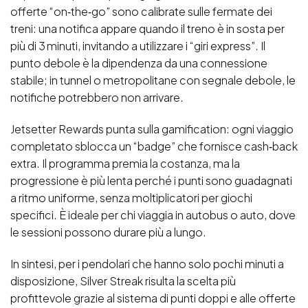
offerte “on‑the‑go” sono calibrate sulle fermate dei
treni: una notifica appare quando il treno è in sosta per
più di 3 minuti, invitando a utilizzare i “giri express”. Il
punto debole è la dipendenza da una connessione
stabile; in tunnel o metropolitane con segnale debole, le
notifiche potrebbero non arrivare.
Jetsetter Rewards punta sulla gamification: ogni viaggio
completato sblocca un “badge” che fornisce cash‑back
extra. Il programma premia la costanza, ma la
progressione è più lenta perché i punti sono guadagnati
a ritmo uniforme, senza moltiplicatori per giochi
specifici. È ideale per chi viaggia in autobus o auto, dove
le sessioni possono durare più a lungo.
In sintesi, per i pendolari che hanno solo pochi minuti a
disposizione, Silver Streak risulta la scelta più
profittevole grazie al sistema di punti doppi e alle offerte