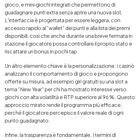
gioco, e mini‑giochi integrati che permettono di
guadagnare punti extra senza aprire una nuova slot.
L’interfaccia è progettata per essere leggera, con
accesso rapido al “wallet” dei punti e alla lista dei premi
disponibili, così che anche durante una breve fermata in
stazione il giocatore possa controllare il proprio stato e
riscattare un bonus in pochi tap.
Un altro elemento chiave è la personalizzazione: i casinò
analizzano il comportamento di gioco e propongono
offerte su misura, ad esempio giri gratuiti su una slot a
tema “New Year” per chi ha mostrato interesse verso
giochi con alta volatilità e RTP superiore al 96 %. Questo
approccio mirato rende il programma più efficace,
perché il giocatore percepisce il valore reale di ogni
punto guadagnato.
Infine, la trasparenza è fondamentale. I termini di