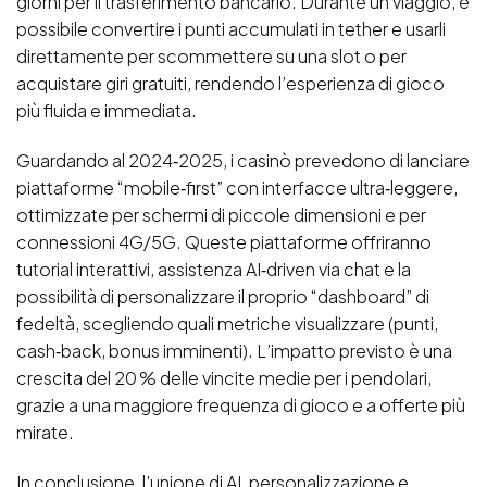
giorni per il trasferimento bancario. Durante un viaggio, è
possibile convertire i punti accumulati in tether e usarli
direttamente per scommettere su una slot o per
acquistare giri gratuiti, rendendo l’esperienza di gioco
più fluida e immediata.
Guardando al 2024‑2025, i casinò prevedono di lanciare
piattaforme “mobile‑first” con interfacce ultra‑leggere,
ottimizzate per schermi di piccole dimensioni e per
connessioni 4G/5G. Queste piattaforme offriranno
tutorial interattivi, assistenza AI‑driven via chat e la
possibilità di personalizzare il proprio “dashboard” di
fedeltà, scegliendo quali metriche visualizzare (punti,
cash‑back, bonus imminenti). L’impatto previsto è una
crescita del 20 % delle vincite medie per i pendolari,
grazie a una maggiore frequenza di gioco e a offerte più
mirate.
In conclusione, l’unione di AI, personalizzazione e