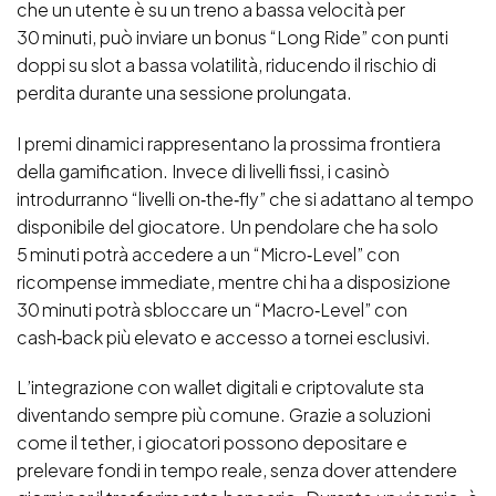
che un utente è su un treno a bassa velocità per
30 minuti, può inviare un bonus “Long Ride” con punti
doppi su slot a bassa volatilità, riducendo il rischio di
perdita durante una sessione prolungata.
I premi dinamici rappresentano la prossima frontiera
della gamification. Invece di livelli fissi, i casinò
introdurranno “livelli on‑the‑fly” che si adattano al tempo
disponibile del giocatore. Un pendolare che ha solo
5 minuti potrà accedere a un “Micro‑Level” con
ricompense immediate, mentre chi ha a disposizione
30 minuti potrà sbloccare un “Macro‑Level” con
cash‑back più elevato e accesso a tornei esclusivi.
L’integrazione con wallet digitali e criptovalute sta
diventando sempre più comune. Grazie a soluzioni
come il tether, i giocatori possono depositare e
prelevare fondi in tempo reale, senza dover attendere