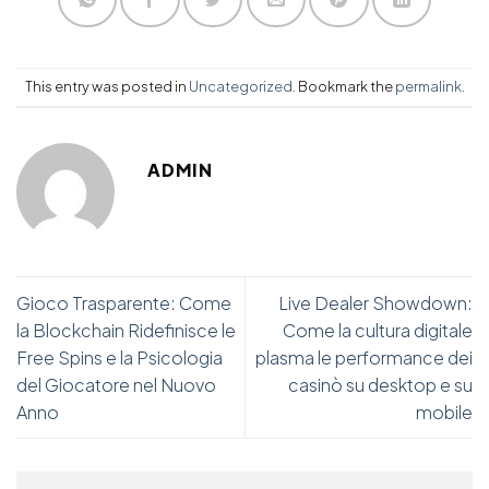
This entry was posted in
Uncategorized
. Bookmark the
permalink
.
ADMIN
Gioco Trasparente: Come
Live Dealer Showdown:
la Blockchain Ridefinisce le
Come la cultura digitale
Free Spins e la Psicologia
plasma le performance dei
del Giocatore nel Nuovo
casinò su desktop e su
Anno
mobile