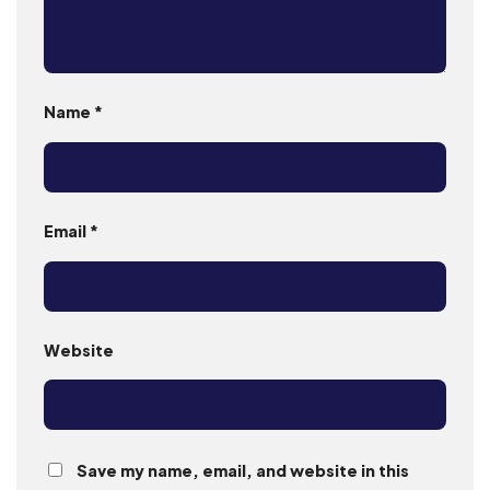
Name
*
Email
*
Website
Save my name, email, and website in this