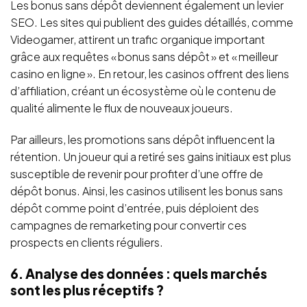
Les bonus sans dépôt deviennent également un levier
SEO. Les sites qui publient des guides détaillés, comme
Videogamer, attirent un trafic organique important
grâce aux requêtes « bonus sans dépôt » et « meilleur
casino en ligne ». En retour, les casinos offrent des liens
d’affiliation, créant un écosystème où le contenu de
qualité alimente le flux de nouveaux joueurs.
Par ailleurs, les promotions sans dépôt influencent la
rétention. Un joueur qui a retiré ses gains initiaux est plus
susceptible de revenir pour profiter d’une offre de
dépôt bonus. Ainsi, les casinos utilisent les bonus sans
dépôt comme point d’entrée, puis déploient des
campagnes de remarketing pour convertir ces
prospects en clients réguliers.
6. Analyse des données : quels marchés
sont les plus réceptifs ?