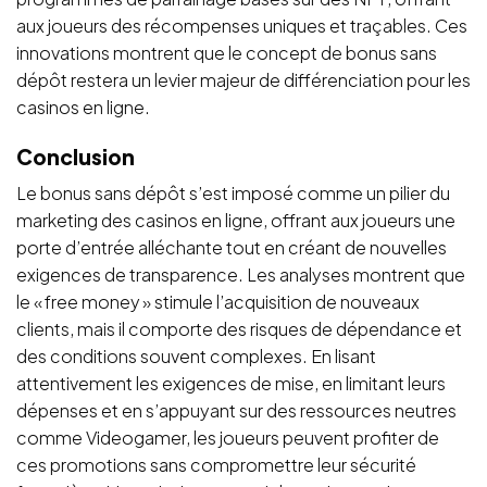
aux joueurs des récompenses uniques et traçables. Ces
innovations montrent que le concept de bonus sans
dépôt restera un levier majeur de différenciation pour les
casinos en ligne.
Conclusion
Le bonus sans dépôt s’est imposé comme un pilier du
marketing des casinos en ligne, offrant aux joueurs une
porte d’entrée alléchante tout en créant de nouvelles
exigences de transparence. Les analyses montrent que
le « free money » stimule l’acquisition de nouveaux
clients, mais il comporte des risques de dépendance et
des conditions souvent complexes. En lisant
attentivement les exigences de mise, en limitant leurs
dépenses et en s’appuyant sur des ressources neutres
comme Videogamer, les joueurs peuvent profiter de
ces promotions sans compromettre leur sécurité