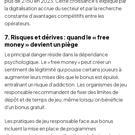
plus de 2 150 en 2023. Cette croissance s’explique par
la digitalisation accrue du secteur et par la recherche
constante d’avantages compétitifs entre les
opérateurs.
7. Risques et dérives : quand le « free
money » devient un piège
Le principal danger réside dans la dépendance
psychologique. Le « free money » peut créer un
sentiment de légitimité qui pousse certains joueurs à
augmenter leurs mises dès que le bonus est épuisé,
entraînant un risque d’addiction. Les organismes de jeu
responsable recommandent de fixer des limites de
dépôt et de temps de jeu, même lorsqu’on bénéficie
d’un bonus gratuit.
Les pratiques de jeu responsable face aux bonus
incluent la mise en place de programmes