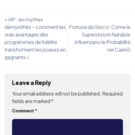
« VIP : les mythes
démystifiés – comment les
Fortuna da Gioco: Come le
vrais avantages des
Superstizioni Natalizie
programmes de fidélité
Influenzano le Probabilità
transforment les joueurs en
nei Casinò
gagnants »
Leave a Reply
Your email address will not be published.
Required
fields are marked
*
Comment
*