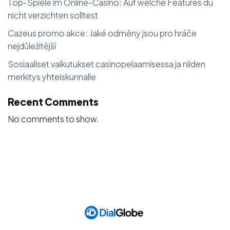
Top-Spiele im Online-Casino: Auf welche Features du
nicht verzichten solltest
Cazeus promo akce: Jaké odměny jsou pro hráče
nejdůležitější
Sosiaaliset vaikutukset casinopelaamisessa ja niiden
merkitys yhteiskunnalle
Recent Comments
No comments to show.