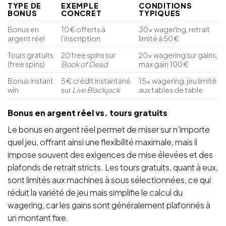
TYPE DE
EXEMPLE
CONDITIONS
BONUS
CONCRET
TYPIQUES
Bonus en
10 € offerts à
30x wagering, retrait
argent réel
l’inscription
limité à 50 €
Tours gratuits
20 free spins sur
20x wagering sur gains,
(free spins)
Book of Dead
max gain 100 €
Bonus instant
5 € crédit instantané
15x wagering, jeu limité
win
sur
Live Blackjack
aux tables de table
Bonus en argent réel vs. tours gratuits
Le bonus en argent réel permet de miser sur n’importe
quel jeu, offrant ainsi une flexibilité maximale, mais il
impose souvent des exigences de mise élevées et des
plafonds de retrait stricts. Les tours gratuits, quant à eux,
sont limités aux machines à sous sélectionnées, ce qui
réduit la variété de jeu mais simplifie le calcul du
wagering, car les gains sont généralement plafonnés à
un montant fixe.