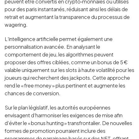
peuvent être convertis en crypto‑monnaies ou utilisés
pour des paris instantanés, réduisant ainsi les délais de
retrait et augmentant la transparence du processus de
wagering.
L’intelligence artificielle permet également une
personnalisation avancée. En analysant le
comportement de jeu, les algorithmes peuvent
proposer des offres ciblées, comme un bonus de 5 €
valable uniquement sur les slots à haute volatilité pour les
joueurs qui recherchent des jackpots. Cette approche
rend le « free money » plus pertinent et augmente les
chances de conversion.
Sur le plan législatif, les autorités européennes
envisagent d’harmoniser les exigences de mise afin
d’éviter le « bonus hunting » transfrontalier. De nouvelles
formes de promotion pourraient inclure des
programmes de parrainage basés sur des NFT, offrant