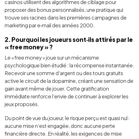
casinos utilisent des algorithmes de ciblage pour
proposer des bonus personnalisés, une pratique qui
trouve ses racines dans les premières campagnes de
marketing par e‑mail des années 2000.
2. Pourquoi les joueurs sont‑ils attirés par le
« free money » ?
Le « free money » joue sur un mécanisme
psychologique bien étudié : la récompense instantanée.
Recevoir une somme d’argent ou des tours gratuits
active le circuit de la dopamine, créant une sensation de
gain avant même de jouer. Cette gratification
immédiate renforce l’envie de continuer à explorer les
jeux proposés.
Du point de vue du joueur, le risque perçu est quasi nul :
aucune mise n’est engagée, donc aucune perte
financière directe. En réalité, les exigences de mise