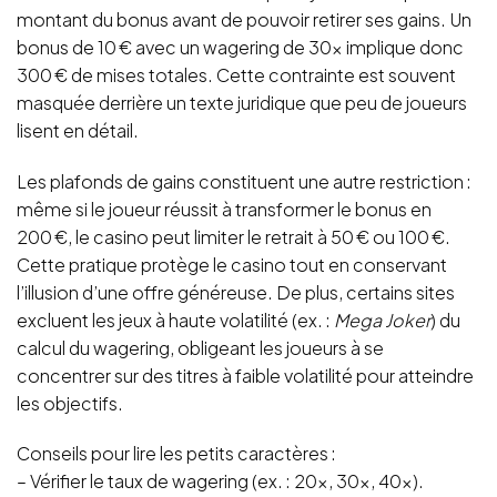
montant du bonus avant de pouvoir retirer ses gains. Un
bonus de 10 € avec un wagering de 30x implique donc
300 € de mises totales. Cette contrainte est souvent
masquée derrière un texte juridique que peu de joueurs
lisent en détail.
Les plafonds de gains constituent une autre restriction :
même si le joueur réussit à transformer le bonus en
200 €, le casino peut limiter le retrait à 50 € ou 100 €.
Cette pratique protège le casino tout en conservant
l’illusion d’une offre généreuse. De plus, certains sites
excluent les jeux à haute volatilité (ex. :
Mega Joker
) du
calcul du wagering, obligeant les joueurs à se
concentrer sur des titres à faible volatilité pour atteindre
les objectifs.
Conseils pour lire les petits caractères :
– Vérifier le taux de wagering (ex. : 20x, 30x, 40x).