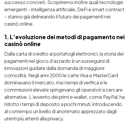
successo concreti. Scopriremo inoltre quali tecnologie
emergenti – intelligenza artificiale, DeFi e smart contract
– stanno già delineando il futuro dei pagamenti nei
casinò online.
1. L’evoluzione dei metodi di pagamento nei
casinò online
Dalla carta di credito ai portafogli elettronici, la storia dei
pagamenti nel gioco d’azzardo è un susseguirsi di
innovazioni guidate dalla domanda di maggiore
comodità. Negli anni 2000 le carte Visa e MasterCard
dominavano il mercato, ma i tempi di verifica e le
commissioni elevate spingevano gli operatori a cercare
alternative. L’avvento dei primi e‑wallet, come PayPal, ha
ridotto i tempi di deposito a pochi minuti, introducendo
al contempo un livello di anonimato apprezzato dagli
utenti più attenti alla privacy.