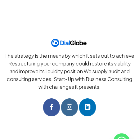
The strategy is the means by which it sets out to achieve
Restructuring your company could restore its viability
and improve its liquidity position We supply audit and
consulting services. Start-Up with Business Consulting
with challenges it presents.