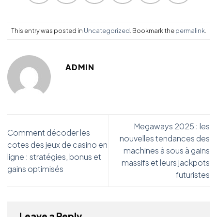
This entry was posted in
Uncategorized
. Bookmark the
permalink
.
ADMIN
Megaways 2025 : les
Comment décoder les
nouvelles tendances des
cotes des jeux de casino en
machines à sous à gains
ligne : stratégies, bonus et
massifs et leurs jackpots
gains optimisés
futuristes
Leave a Reply