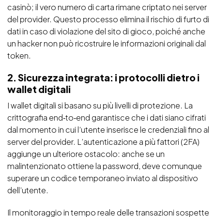
casinò; il vero numero di carta rimane criptato nei server
del provider. Questo processo elimina il rischio di furto di
dati in caso di violazione del sito di gioco, poiché anche
un hacker non può ricostruire le informazioni originali dal
token.
2. Sicurezza integrata: i protocolli dietro i
wallet digitali
I wallet digitali si basano su più livelli di protezione. La
crittografia end‑to‑end garantisce che i dati siano cifrati
dal momento in cui l’utente inserisce le credenziali fino al
server del provider. L’autenticazione a più fattori (2FA)
aggiunge un ulteriore ostacolo: anche se un
malintenzionato ottiene la password, deve comunque
superare un codice temporaneo inviato al dispositivo
dell’utente.
Il monitoraggio in tempo reale delle transazioni sospette