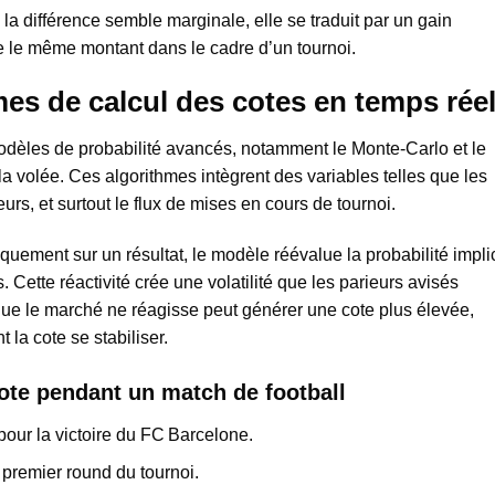
a différence semble marginale, elle se traduit par un gain
 le même montant dans le cadre d’un tournoi.
mes de calcul des cotes en temps rée
dèles de probabilité avancés, notamment le Monte‑Carlo et le
la volée. Ces algorithmes intègrent des variables telles que les
urs, et surtout le flux de mises en cours de tournoi.
ement sur un résultat, le modèle réévalue la probabilité implic
 Cette réactivité crée une volatilité que les parieurs avisés
que le marché ne réagisse peut générer une cote plus élevée,
 la cote se stabiliser.
ote pendant un match de football
our la victoire du FC Barcelone.
 premier round du tournoi.