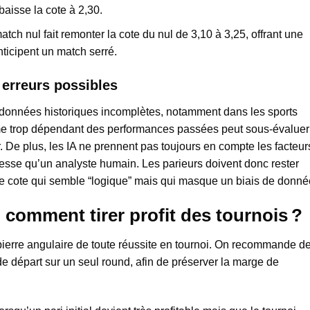
baisse la cote à 2,30.
atch nul fait remonter la cote du nul de 3,10 à 3,25, offrant une
nticipent un match serré.
t erreurs possibles
 données historiques incomplètes, notamment dans les sports
me trop dépendant des performances passées peut sous‑évaluer
 De plus, les IA ne prennent pas toujours en compte les facteur
esse qu’un analyste humain. Les parieurs doivent donc rester
une cote qui semble “logique” mais qui masque un biais de donné
: comment tirer profit des tournois ?
pierre angulaire de toute réussite en tournoi. On recommande d
e départ sur un seul round, afin de préserver la marge de