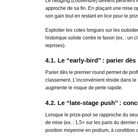
Le hedging (couverture) devient pertinent lo
approche de sa fin. En plaçant une mise opp
son gain tout en restant en lice pour le pri
Exploiter les cotes longues sur les outside
historique solide contre le favori (ex. : u
reprises).
4.1. Le “early‑bird” : parier dè
Parier dès le premier round permet de prof
classement. L’inconvénient réside dans le 
augmente le risque de perte rapide.
4.2. Le “late‑stage push” : con
Lorsque le prize‑pool se rapproche du seuil
de mise (ex. : 1,5× sur les paris du dernie
position moyenne en podium, à condition de