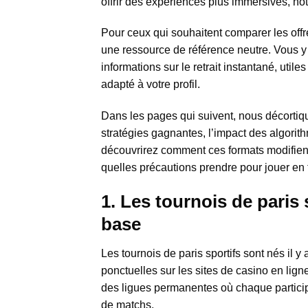
offrir des expériences plus immersives, no
Pour ceux qui souhaitent comparer les offre
une ressource de référence neutre. Vous y
informations sur le retrait instantané, util
adapté à votre profil.
Dans les pages qui suivent, nous décortiqu
stratégies gagnantes, l’impact des algorith
découvrirez comment ces formats modifient l
quelles précautions prendre pour jouer en t
1. Les tournois de paris 
base
Les tournois de paris sportifs sont nés il
ponctuelles sur les sites de casino en lign
des ligues permanentes où chaque participan
de matchs.