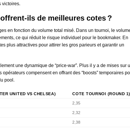
 victoires.
offrent‑ils de meilleures cotes ?
ges en fonction du volume total misé. Dans un tournoi, le volum
ments, ce qui réduit le risque individuel pour le bookmaker. En
 plus attractives pour attirer les gros parieurs et garantir un
lement une dynamique de “price‑war”. Plus il y a de mises sur 
es opérateurs compensent en offrant des “boosts” temporaires po
du pool.
ER UNITED VS CHELSEA)
COTE TOURNOI (ROUND 1
2,35
2,32
2,38