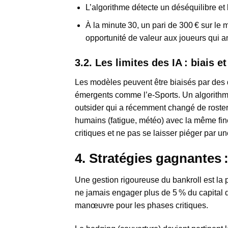
L’algorithme détecte un déséquilibre et 
À la minute 30, un pari de 300 € sur le m
opportunité de valeur aux joueurs qui a
3.2. Les limites des IA : biais e
Les modèles peuvent être biaisés par des
émergents comme l’e‑Sports. Un algorith
outsider qui a récemment changé de roster.
humains (fatigue, météo) avec la même fin
critiques et ne pas se laisser piéger par 
4. Stratégies gagnantes 
Une gestion rigoureuse du bankroll est la 
ne jamais engager plus de 5 % du capital d
manœuvre pour les phases critiques.