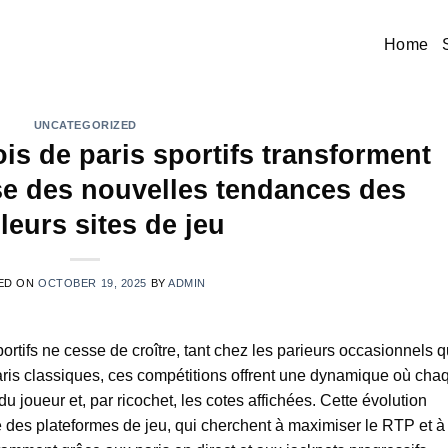
Home
UNCATEGORIZED
s de paris sportifs transforment
se des nouvelles tendances des
leurs sites de jeu
ED ON
OCTOBER 19, 2025
BY
ADMIN
ortifs ne cesse de croître, tant chez les parieurs occasionnels 
paris classiques, ces compétitions offrent une dynamique où cha
u joueur et, par ricochet, les cotes affichées. Cette évolution
ge des plateformes de jeu, qui cherchent à maximiser le RTP et à