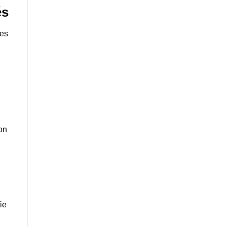
és
les
on
ie