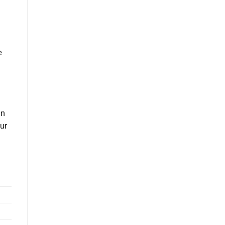
e
un
ur
)