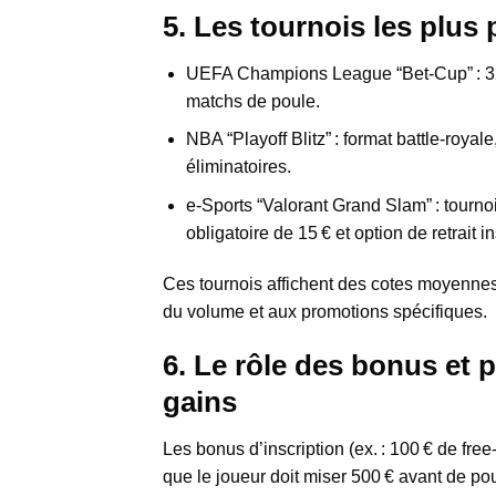
5. Les tournois les plus 
UEFA Champions League “Bet‑Cup” : 32 0
matchs de poule.
NBA “Playoff Blitz” : format battle‑royal
éliminatoires.
e‑Sports “Valorant Grand Slam” : tournoi
obligatoire de 15 € et option de retrait 
Ces tournois affichent des cotes moyennes
du volume et aux promotions spécifiques.
6. Le rôle des bonus et 
gains
Les bonus d’inscription (ex. : 100 € de free
que le joueur doit miser 500 € avant de pou