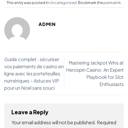
This entry was posted in
Uncategorized
. Bookmark the
permalink
.
ADMIN
Guide complet : sécuriser
Mastering Jackpot Wins at
vos paiements de casino en
Herospin Casino: An Expert
ligne avec les portefeuilles
Playbook for Slot
numériques – Astuces VIP
Enthusiasts
pour un Noël sans souci
Leave a Reply
Your email address will not be published.
Required