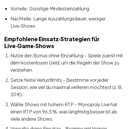
Vorteile: Günstige Mindesteinzahlung
Nachteile: Lange Auszahlungsdauer, weniger
Live‑Shows
Empfohlene Einsatz‑Strategien für
Live‑Game‑Shows
Nutze den Bonus ohne Einzahlung – Spiele zuerst mit
dem kostenlosen Geld, um die Regeln der Show zu
verstehen.
Setze feste Verlustlimits – Bestimme vor jeder
Session, wie viel du maximal verlieren möchtest (z. B.
20 €).
Wähle Shows mit hohem RTP – Monopoly Live hat
einen RTP von 96,5 %, was langfristig besser ist als
viele andere Shows.
Verwalte deine Einsätze – Beginne mit kleinen