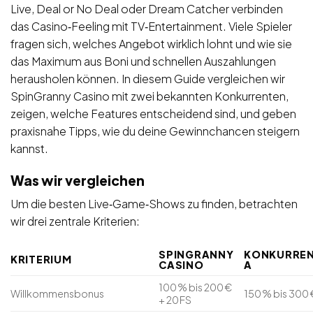
Live, Deal or No Deal oder Dream Catcher verbinden
das Casino‑Feeling mit TV‑Entertainment. Viele Spieler
fragen sich, welches Angebot wirklich lohnt und wie sie
das Maximum aus Boni und schnellen Auszahlungen
herausholen können. In diesem Guide vergleichen wir
SpinGranny Casino mit zwei bekannten Konkurrenten,
zeigen, welche Features entscheidend sind, und geben
praxisnahe Tipps, wie du deine Gewinnchancen steigern
kannst.
Was wir vergleichen
Um die besten Live‑Game‑Shows zu finden, betrachten
wir drei zentrale Kriterien:
SPINGRANNY
KONKURRE
KRITERIUM
CASINO
A
100 % bis 200 €
Willkommensbonus
150 % bis 300 
+ 20 FS