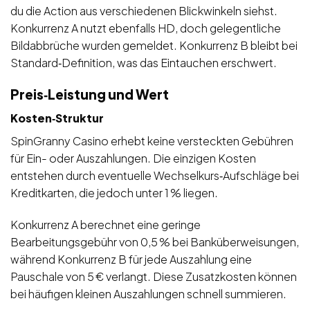
du die Action aus verschiedenen Blickwinkeln siehst.
Konkurrenz A nutzt ebenfalls HD, doch gelegentliche
Bildabbrüche wurden gemeldet. Konkurrenz B bleibt bei
Standard‑Definition, was das Eintauchen erschwert.
Preis‑Leistung und Wert
Kosten‑Struktur
SpinGranny Casino erhebt keine versteckten Gebühren
für Ein- oder Auszahlungen. Die einzigen Kosten
entstehen durch eventuelle Wechselkurs‑Aufschläge bei
Kreditkarten, die jedoch unter 1 % liegen.
Konkurrenz A berechnet eine geringe
Bearbeitungsgebühr von 0,5 % bei Banküberweisungen,
während Konkurrenz B für jede Auszahlung eine
Pauschale von 5 € verlangt. Diese Zusatzkosten können
bei häufigen kleinen Auszahlungen schnell summieren.