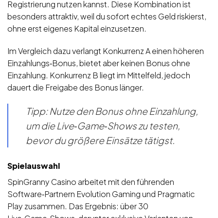
Registrierung nutzen kannst. Diese Kombination ist
besonders attraktiv, weil du sofort echtes Geld riskierst,
ohne erst eigenes Kapital einzusetzen.
Im Vergleich dazu verlangt Konkurrenz A einen höheren
Einzahlungs‑Bonus, bietet aber keinen Bonus ohne
Einzahlung. Konkurrenz B liegt im Mittelfeld, jedoch
dauert die Freigabe des Bonus länger.
Tipp: Nutze den Bonus ohne Einzahlung,
um die Live‑Game‑Shows zu testen,
bevor du größere Einsätze tätigst.
Spielauswahl
SpinGranny Casino arbeitet mit den führenden
Software‑Partnern Evolution Gaming und Pragmatic
Play zusammen. Das Ergebnis: über 30