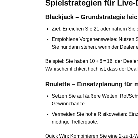
Spielstrategien für Live
Blackjack – Grundstrategie lei
Ziel:
Erreichen Sie 21 oder nähern Sie 
Empfohlene Vorgehensweise:
Nutzen Si
Sie nur dann stehen, wenn der Dealer ei
Beispiel:
Sie haben 10 + 6 = 16, der Dealer 
Wahrscheinlichkeit hoch ist, dass der Deal
Roulette – Einsatzplanung für 
Setzen Sie auf äußere Wetten:
Rot/Schw
Gewinnchance.
Vermeiden Sie hohe Risikowetten:
Einz
niedrige Trefferquote.
Quick Win:
Kombinieren Sie eine 2‑zu‑1‑We