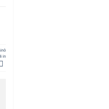
sinò
i in