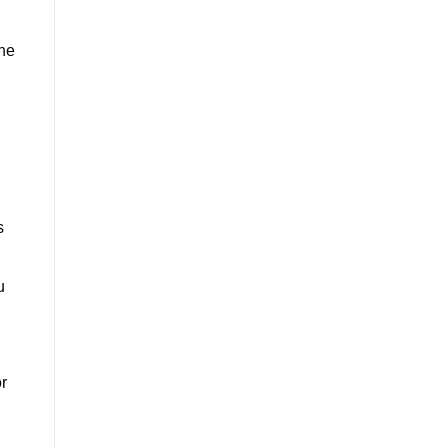
che
s
u
r