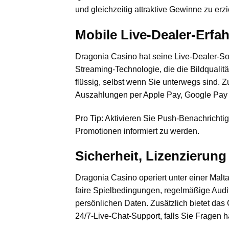
und gleichzeitig attraktive Gewinne zu erzi
Mobile Live‑Dealer‑Erfa
Dragonia Casino hat seine Live‑Dealer‑Soft
Streaming‑Technologie, die die Bildqualitä
flüssig, selbst wenn Sie unterwegs sind. Z
Auszahlungen per Apple Pay, Google Pay 
Pro Tip:
Aktivieren Sie Push‑Benachrichti
Promotionen informiert zu werden.
Sicherheit, Lizenzierun
Dragonia Casino operiert unter einer Malt
faire Spielbedingungen, regelmäßige Audi
persönlichen Daten. Zusätzlich bietet das
24/7‑Live‑Chat‑Support, falls Sie Fragen 