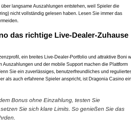
über langsame Auszahlungen entstehen, weil Spieler die
ing) nicht vollständig gelesen haben. Lesen Sie immer das
ermeiden.
ino das richtige Live‑Dealer‑Zuhause
nzprofil, ein breites Live‑Dealer‑Portfolio und attraktive Boni 
n Auszahlungen und der mobile Support machen die Plattform
Wenn Sie ein zuverlässiges, benutzerfreundliches und regulierte
 als auch erfahrene Spieler anspricht, ist Dragonia Casino ei
t dem Bonus ohne Einzahlung, testen Sie
setzen Sie sich klare Limits. So genießen Sie das
hrden.