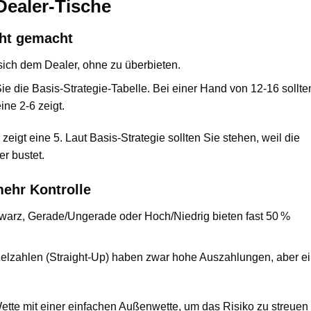
‑Dealer‑Tische
cht gemacht
sich dem Dealer, ohne zu überbieten.
e die Basis‑Strategie‑Tabelle. Bei einer Hand von 12‑16 sollte
ne 2‑6 zeigt.
zeigt eine 5. Laut Basis‑Strategie sollten Sie stehen, weil die
er bustet.
mehr Kontrolle
arz, Gerade/Ungerade oder Hoch/Niedrig bieten fast 50 %
elzahlen (Straight‑Up) haben zwar hohe Auszahlungen, aber e
tte mit einer einfachen Außenwette, um das Risiko zu streuen