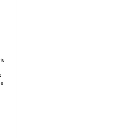
wie
s
ne