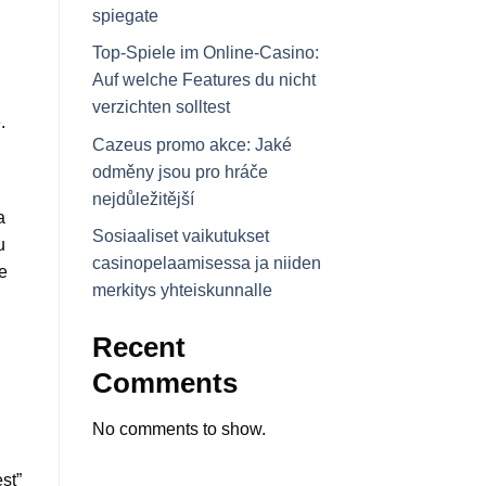
spiegate
Top-Spiele im Online-Casino:
Auf welche Features du nicht
verzichten solltest
.
Cazeus promo akce: Jaké
odměny jsou pro hráče
nejdůležitější
a
Sosiaaliset vaikutukset
u
casinopelaamisessa ja niiden
le
merkitys yhteiskunnalle
Recent
Comments
No comments to show.
st”