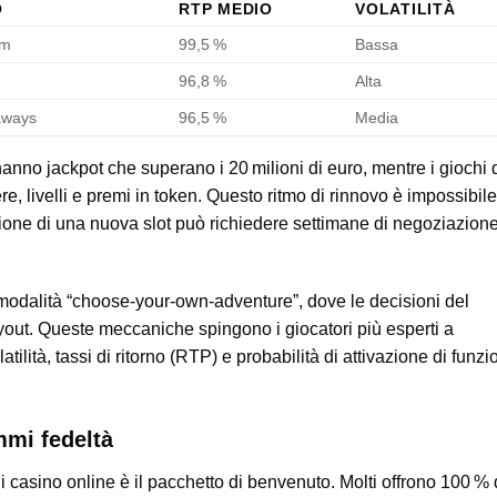
O
RTP MEDIO
VOLATILITÀ
um
99,5 %
Bassa
96,8 %
Alta
aways
96,5 %
Media
anno jackpot che superano i 20 milioni di euro, mentre i giochi 
e, livelli e premi in token. Questo ritmo di rinnovo è impossibil
lazione di una nuova slot può richiedere settimane di negoziazion
 modalità “choose‑your‑own‑adventure”, dove le decisioni del
ayout. Queste meccaniche spingono i giocatori più esperti a
tilità, tassi di ritorno (RTP) e probabilità di attivazione di funzi
mmi fedeltà
i casino online è il pacchetto di benvenuto. Molti offrono 100 % 