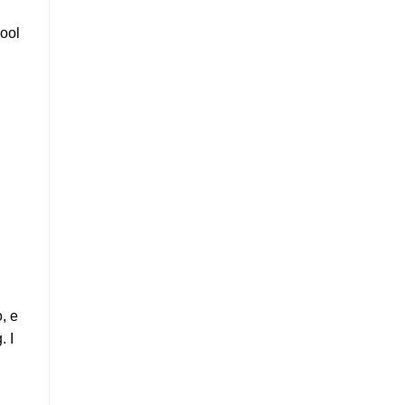
pool
, e
. I