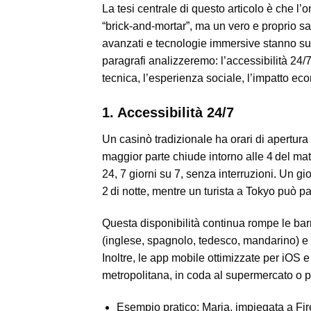
La tesi centrale di questo articolo è che l
“brick‑and‑mortar”, ma un vero e proprio salt
avanzati e tecnologie immersive stanno supe
paragrafi analizzeremo: l’accessibilità 24/7,
tecnica, l’esperienza sociale, l’impatto e
1. Accessibilità 24/7
Un casinò tradizionale ha orari di apertura
maggior parte chiude intorno alle 4 del mat
24, 7 giorni su 7, senza interruzioni. Un g
2 di notte, mentre un turista a Tokyo può pa
Questa disponibilità continua rompe le barr
(inglese, spagnolo, tedesco, mandarino) e 
Inoltre, le app mobile ottimizzate per iOS 
metropolitana, in coda al supermercato o p
Esempio pratico: Maria, impiegata a Fire