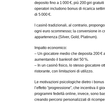
deposito fino a 1 000 €, più 200 giri gratuit
operatori includono bonus di ricarica setti
di 5 000 €.
I casinò tradizionali, al contrario, propon
ogni euro scommesso; la conversione in credi
appartenenza (Silver, Gold, Platinum).
Impatto economico:
– Un giocatore medio che deposita 200 € a
aumentando il bankroll del 50 %.
– In un casinò fisico, lo stesso giocatore ot
ristorante, con limitazioni di utilizzo.
Le motivazioni psicologiche dietro i bonus i
l’effetto “progressione”, che incentiva il g
programmi fedeltà online, invece, sono basa
creando percorsi personalizzati di ricomp