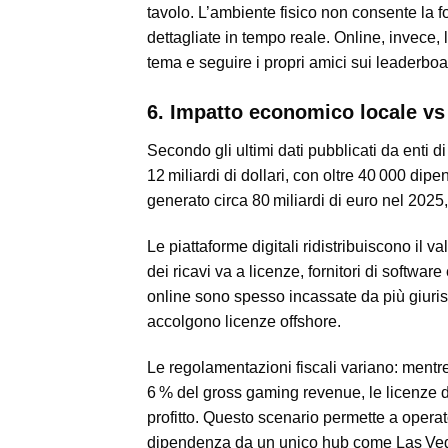
tavolo. L’ambiente fisico non consente la f
dettagliate in tempo reale. Online, invece, l
tema e seguire i propri amici sui leaderbo
6. Impatto economico locale vs
Secondo gli ultimi dati pubblicati da enti d
12 miliardi di dollari, con oltre 40 000 dipe
generato circa 80 miliardi di euro nel 2025
Le piattaforme digitali ridistribuiscono il
dei ricavi va a licenze, fornitori di softwar
online sono spesso incassate da più giuris
accolgono licenze offshore.
Le regolamentazioni fiscali variano: mentre
6 % del gross gaming revenue, le licenze d
profitto. Questo scenario permette a operato
dipendenza da un unico hub come Las Ve