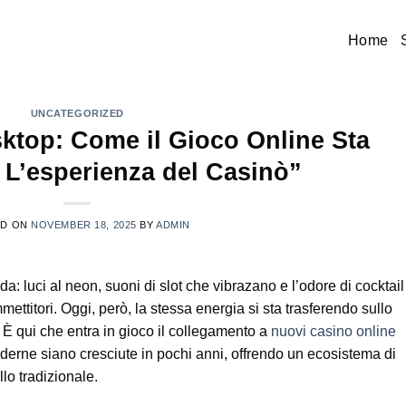
Home
UNCATEGORIZED
sktop: Come il Gioco Online Sta
 L’esperienza del Casinò”
ED ON
NOVEMBER 18, 2025
BY
ADMIN
a: luci al neon, suoni di slot che vibrazano e l’odore di cocktail
ettitori. Oggi, però, la stessa energia si sta trasferendo sullo
È qui che entra in gioco il collegamento a
nuovi casino online
derne siano cresciute in pochi anni, offrendo un ecosistema di
llo tradizionale.