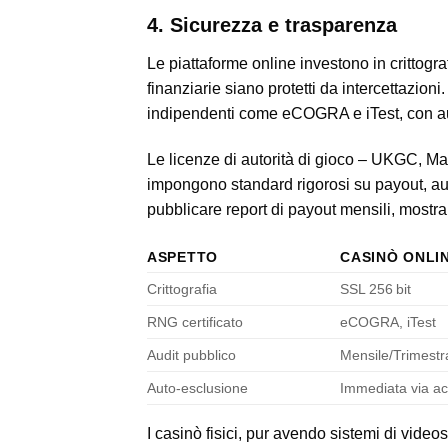
4. Sicurezza e trasparenza
Le piattaforme online investono in crittogr
finanziarie siano protetti da intercettazio
indipendenti come eCOGRA e iTest, con audi
Le licenze di autorità di gioco – UKGC, Mal
impongono standard rigorosi su payout, audi
pubblicare report di payout mensili, mostran
ASPETTO
CASINÒ ONLI
Crittografia
SSL 256 bit
RNG certificato
eCOGRA, iTest
Audit pubblico
Mensile/Trimestr
Auto‑esclusione
Immediata via a
I casinò fisici, pur avendo sistemi di vide