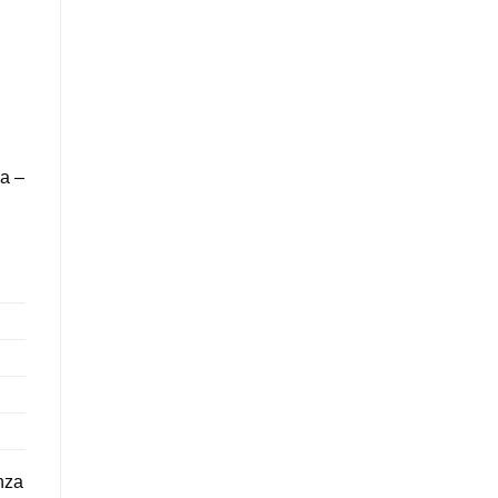
na –
nza