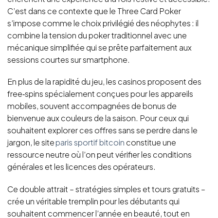
C’est dans ce contexte que le Three Card Poker
s’impose comme le choix privilégié des néophytes : il
combine la tension du poker traditionnel avec une
mécanique simplifiée qui se prête parfaitement aux
sessions courtes sur smartphone.
En plus de la rapidité du jeu, les casinos proposent des
free‑spins spécialement conçues pour les appareils
mobiles, souvent accompagnées de bonus de
bienvenue aux couleurs de la saison. Pour ceux qui
souhaitent explorer ces offres sans se perdre dans le
jargon, le site
paris sportif bitcoin
constitue une
ressource neutre où l’on peut vérifier les conditions
générales et les licences des opérateurs.
Ce double attrait – stratégies simples et tours gratuits –
crée un véritable tremplin pour les débutants qui
souhaitent commencer l’année en beauté, tout en