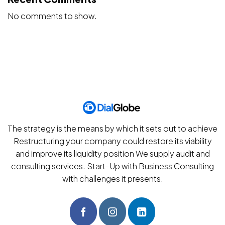
No comments to show.
The strategy is the means by which it sets out to achieve
Restructuring your company could restore its viability
and improve its liquidity position We supply audit and
consulting services. Start-Up with Business Consulting
with challenges it presents.