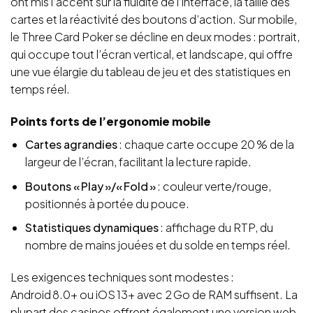
ont mis l’accent sur la fluidité de l’interface, la taille des
cartes et la réactivité des boutons d’action. Sur mobile,
le Three Card Poker se décline en deux modes : portrait,
qui occupe tout l’écran vertical, et landscape, qui offre
une vue élargie du tableau de jeu et des statistiques en
temps réel.
Points forts de l’ergonomie mobile
Cartes agrandies
: chaque carte occupe 20 % de la
largeur de l’écran, facilitant la lecture rapide.
Boutons « Play »/« Fold »
: couleur verte/rouge,
positionnés à portée du pouce.
Statistiques dynamiques
: affichage du RTP, du
nombre de mains jouées et du solde en temps réel.
Les exigences techniques sont modestes :
Android 8.0+ ou iOS 13+ avec 2 Go de RAM suffisent. La
plupart des casinos offrent également une version web