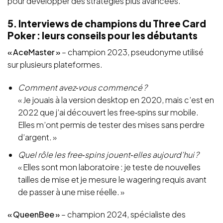
pour développer des stratégies plus avancées.
5. Interviews de champions du Three Card
Poker : leurs conseils pour les débutants
« AceMaster »
– champion 2023, pseudonyme utilisé
sur plusieurs plateformes.
Comment avez‑vous commencé ?
« Je jouais à la version desktop en 2020, mais c’est en
2022 que j’ai découvert les free‑spins sur mobile.
Elles m’ont permis de tester des mises sans perdre
d’argent. »
Quel rôle les free‑spins jouent‑elles aujourd’hui ?
« Elles sont mon laboratoire : je teste de nouvelles
tailles de mise et je mesure le wagering requis avant
de passer à une mise réelle. »
« QueenBee »
– champion 2024, spécialiste des