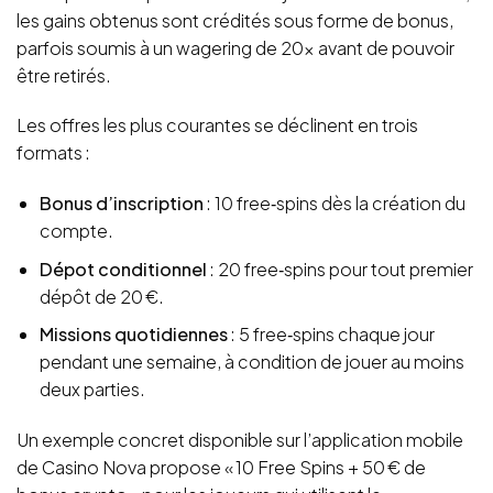
les gains obtenus sont crédités sous forme de bonus,
parfois soumis à un wagering de 20x avant de pouvoir
être retirés.
Les offres les plus courantes se déclinent en trois
formats :
Bonus d’inscription
: 10 free‑spins dès la création du
compte.
Dépot conditionnel
: 20 free‑spins pour tout premier
dépôt de 20 €.
Missions quotidiennes
: 5 free‑spins chaque jour
pendant une semaine, à condition de jouer au moins
deux parties.
Un exemple concret disponible sur l’application mobile
de Casino Nova propose « 10 Free Spins + 50 € de