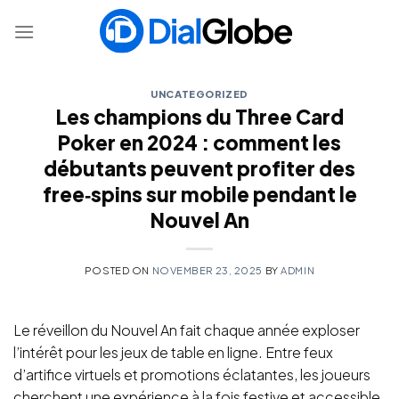
Skip
to
content
UNCATEGORIZED
Les champions du Three Card
Poker en 2024 : comment les
débutants peuvent profiter des
free‑spins sur mobile pendant le
Nouvel An
POSTED ON
NOVEMBER 23, 2025
BY
ADMIN
Le réveillon du Nouvel An fait chaque année exploser
l’intérêt pour les jeux de table en ligne. Entre feux
d’artifice virtuels et promotions éclatantes, les joueurs
cherchent une expérience à la fois festive et accessible.