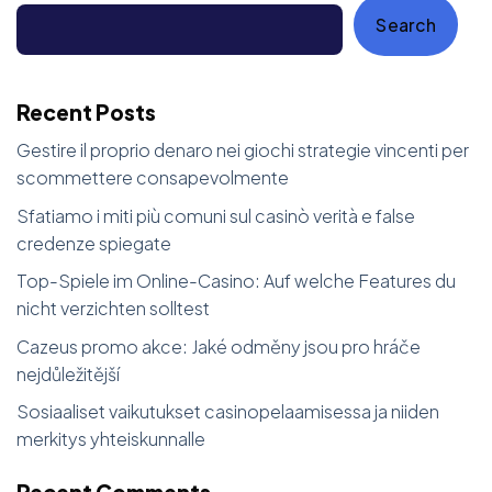
Search
Recent Posts
Gestire il proprio denaro nei giochi strategie vincenti per
scommettere consapevolmente
Sfatiamo i miti più comuni sul casinò verità e false
credenze spiegate
Top-Spiele im Online-Casino: Auf welche Features du
nicht verzichten solltest
Cazeus promo akce: Jaké odměny jsou pro hráče
nejdůležitější
Sosiaaliset vaikutukset casinopelaamisessa ja niiden
merkitys yhteiskunnalle