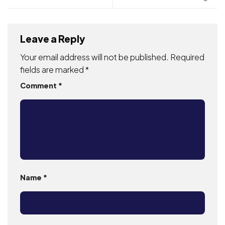
Leave a Reply
Your email address will not be published.
Required
fields are marked
*
Comment
*
Name
*