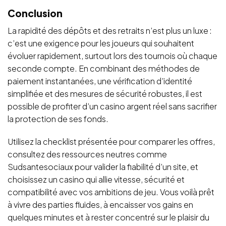
Conclusion
La rapidité des dépôts et des retraits n’est plus un luxe :
c’est une exigence pour les joueurs qui souhaitent
évoluer rapidement, surtout lors des tournois où chaque
seconde compte. En combinant des méthodes de
paiement instantanées, une vérification d’identité
simplifiée et des mesures de sécurité robustes, il est
possible de profiter d’un casino argent réel sans sacrifier
la protection de ses fonds.
Utilisez la checklist présentée pour comparer les offres,
consultez des ressources neutres comme
Sudsantesociaux pour valider la fiabilité d’un site, et
choisissez un casino qui allie vitesse, sécurité et
compatibilité avec vos ambitions de jeu. Vous voilà prêt
à vivre des parties fluides, à encaisser vos gains en
quelques minutes et à rester concentré sur le plaisir du