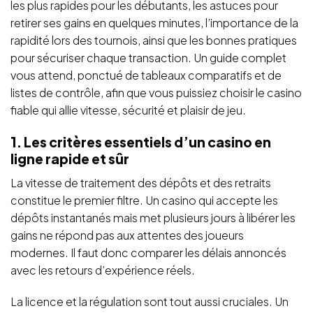
les plus rapides pour les débutants, les astuces pour
retirer ses gains en quelques minutes, l’importance de la
rapidité lors des tournois, ainsi que les bonnes pratiques
pour sécuriser chaque transaction. Un guide complet
vous attend, ponctué de tableaux comparatifs et de
listes de contrôle, afin que vous puissiez choisir le casino
fiable qui allie vitesse, sécurité et plaisir de jeu.
1. Les critères essentiels d’un casino en
ligne rapide et sûr
La vitesse de traitement des dépôts et des retraits
constitue le premier filtre. Un casino qui accepte les
dépôts instantanés mais met plusieurs jours à libérer les
gains ne répond pas aux attentes des joueurs
modernes. Il faut donc comparer les délais annoncés
avec les retours d’expérience réels.
La licence et la régulation sont tout aussi cruciales. Un