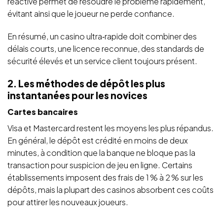
réactive permet de résoudre le problème rapidement,
évitant ainsi que le joueur ne perde confiance.
En résumé, un casino ultra‑rapide doit combiner des
délais courts, une licence reconnue, des standards de
sécurité élevés et un service client toujours présent.
2. Les méthodes de dépôt les plus
instantanées pour les novices
Cartes bancaires
Visa et Mastercard restent les moyens les plus répandus.
En général, le dépôt est crédité en moins de deux
minutes, à condition que la banque ne bloque pas la
transaction pour suspicion de jeu en ligne. Certains
établissements imposent des frais de 1 % à 2 % sur les
dépôts, mais la plupart des casinos absorbent ces coûts
pour attirer les nouveaux joueurs.