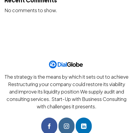
Recent Comments
No comments to show.
The strategy is the means by which it sets out to achieve
Restructuring your company could restore its viability
and improve its liquidity position We supply audit and
consulting services. Start-Up with Business Consulting
with challenges it presents.