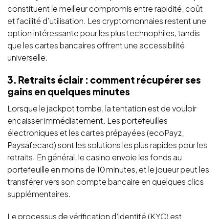
constituent le meilleur compromis entre rapidité, coût
et facilité d’utilisation. Les cryptomonnaies restent une
option intéressante pour les plus technophiles, tandis
que les cartes bancaires offrent une accessibilité
universelle.
3. Retraits éclair : comment récupérer ses
gains en quelques minutes
Lorsque le jackpot tombe, la tentation est de vouloir
encaisser immédiatement. Les portefeuilles
électroniques et les cartes prépayées (ecoPayz,
Paysafecard) sont les solutions les plus rapides pour les
retraits. En général, le casino envoie les fonds au
portefeuille en moins de 10 minutes, et le joueur peut les
transférer vers son compte bancaire en quelques clics
supplémentaires.
Le processus de vérification d’identité (KYC) est