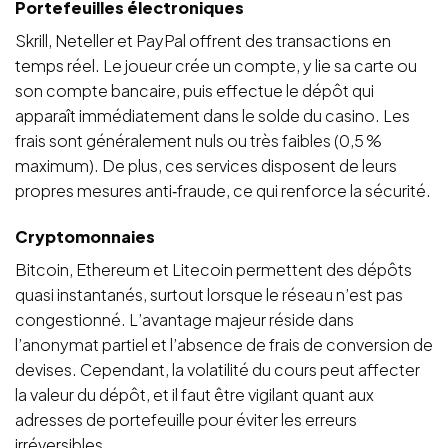
Portefeuilles électroniques
Skrill, Neteller et PayPal offrent des transactions en
temps réel. Le joueur crée un compte, y lie sa carte ou
son compte bancaire, puis effectue le dépôt qui
apparaît immédiatement dans le solde du casino. Les
frais sont généralement nuls ou très faibles (0,5 %
maximum). De plus, ces services disposent de leurs
propres mesures anti‑fraude, ce qui renforce la sécurité.
Cryptomonnaies
Bitcoin, Ethereum et Litecoin permettent des dépôts
quasi instantanés, surtout lorsque le réseau n’est pas
congestionné. L’avantage majeur réside dans
l’anonymat partiel et l’absence de frais de conversion de
devises. Cependant, la volatilité du cours peut affecter
la valeur du dépôt, et il faut être vigilant quant aux
adresses de portefeuille pour éviter les erreurs
irréversibles.