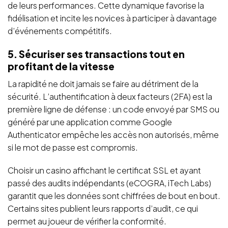
de leurs performances. Cette dynamique favorise la
fidélisation et incite les novices à participer à davantage
d’événements compétitifs.
5. Sécuriser ses transactions tout en
profitant de la vitesse
La rapidité ne doit jamais se faire au détriment de la
sécurité. L’authentification à deux facteurs (2FA) est la
première ligne de défense : un code envoyé par SMS ou
généré par une application comme Google
Authenticator empêche les accès non autorisés, même
si le mot de passe est compromis.
Choisir un casino affichant le certificat SSL et ayant
passé des audits indépendants (eCOGRA, iTech Labs)
garantit que les données sont chiffrées de bout en bout.
Certains sites publient leurs rapports d’audit, ce qui
permet au joueur de vérifier la conformité.