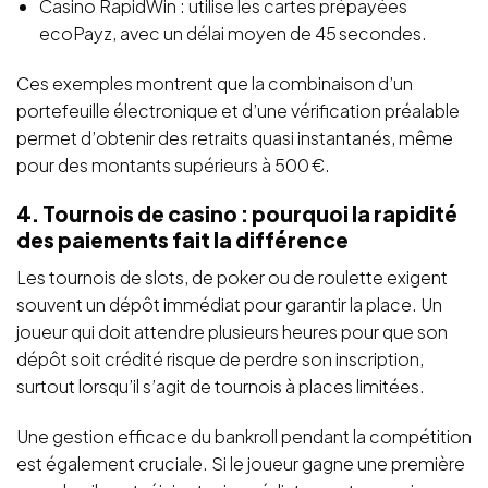
Casino RapidWin : utilise les cartes prépayées
ecoPayz, avec un délai moyen de 45 secondes.
Ces exemples montrent que la combinaison d’un
portefeuille électronique et d’une vérification préalable
permet d’obtenir des retraits quasi instantanés, même
pour des montants supérieurs à 500 €.
4. Tournois de casino : pourquoi la rapidité
des paiements fait la différence
Les tournois de slots, de poker ou de roulette exigent
souvent un dépôt immédiat pour garantir la place. Un
joueur qui doit attendre plusieurs heures pour que son
dépôt soit crédité risque de perdre son inscription,
surtout lorsqu’il s’agit de tournois à places limitées.
Une gestion efficace du bankroll pendant la compétition
est également cruciale. Si le joueur gagne une première