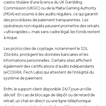
casino titulaire d’une licence du UK Gambling
Commission (UKGC) ou de la Malta Gaming Authority
(MGA) est soumis à des audits réguliers, ce qui garantit
des procédures de paiement transparentes. Les
opérateurs non régulés peuvent promettre des retraits
« ultra‑rapides », mais sans cadre légal, les fonds restent
à risque.
Les protocoles de cryptage, notamment le SSL
256‑bits, protègent les données bancaires et les
informations personnelles. Certains sites affichent
également des certifications d’audits indépendants
(eCOGRA, iTech Labs) qui attestent de l’intégrité du
système de paiement.
Enfin, le support client disponible 24/7 joue un rôle
décisif. En cas de blocage de dépôt ou de retard de
retrait, un chat en direct ou une ligne téléphonique