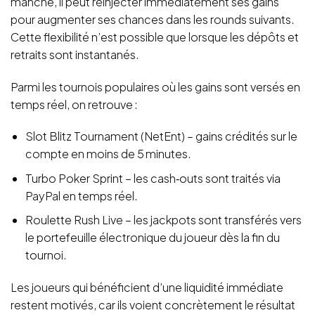
manche, il peut réinjecter immédiatement ses gains
pour augmenter ses chances dans les rounds suivants.
Cette flexibilité n’est possible que lorsque les dépôts et
retraits sont instantanés.
Parmi les tournois populaires où les gains sont versés en
temps réel, on retrouve :
Slot Blitz Tournament (NetEnt) – gains crédités sur le
compte en moins de 5 minutes.
Turbo Poker Sprint – les cash‑outs sont traités via
PayPal en temps réel.
Roulette Rush Live – les jackpots sont transférés vers
le portefeuille électronique du joueur dès la fin du
tournoi.
Les joueurs qui bénéficient d’une liquidité immédiate
restent motivés, car ils voient concrètement le résultat