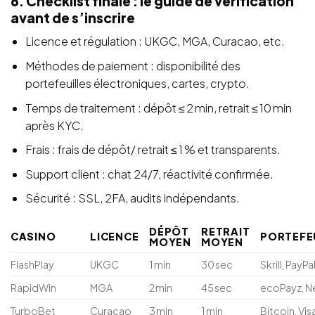
6. Checklist finale : le guide de vérification
avant de s’inscrire
Licence et régulation : UKGC, MGA, Curacao, etc.
Méthodes de paiement : disponibilité des
portefeuilles électroniques, cartes, crypto.
Temps de traitement : dépôt ≤ 2 min, retrait ≤ 10 min
après KYC.
Frais : frais de dépôt/ retrait ≤ 1 % et transparents.
Support client : chat 24/7, réactivité confirmée.
Sécurité : SSL, 2FA, audits indépendants.
DÉPÔT
RETRAIT
CASINO
LICENCE
PORTEFE
MOYEN
MOYEN
FlashPlay
UKGC
1 min
30 sec
Skrill, PayPa
RapidWin
MGA
2 min
45 sec
ecoPayz, Ne
TurboBet
Curacao
3 min
1 min
Bitcoin, Vis