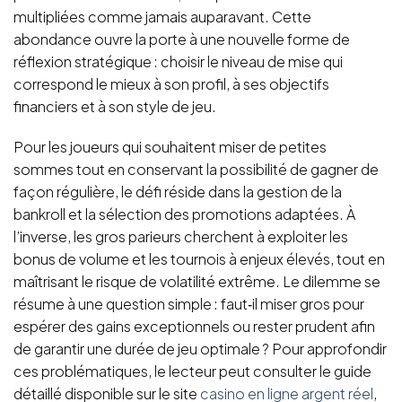
multipliées comme jamais auparavant. Cette
abondance ouvre la porte à une nouvelle forme de
réflexion stratégique : choisir le niveau de mise qui
correspond le mieux à son profil, à ses objectifs
financiers et à son style de jeu.
Pour les joueurs qui souhaitent miser de petites
sommes tout en conservant la possibilité de gagner de
façon régulière, le défi réside dans la gestion de la
bankroll et la sélection des promotions adaptées. À
l’inverse, les gros parieurs cherchent à exploiter les
bonus de volume et les tournois à enjeux élevés, tout en
maîtrisant le risque de volatilité extrême. Le dilemme se
résume à une question simple : faut‑il miser gros pour
espérer des gains exceptionnels ou rester prudent afin
de garantir une durée de jeu optimale ? Pour approfondir
ces problématiques, le lecteur peut consulter le guide
détaillé disponible sur le site
casino en ligne argent réel
,