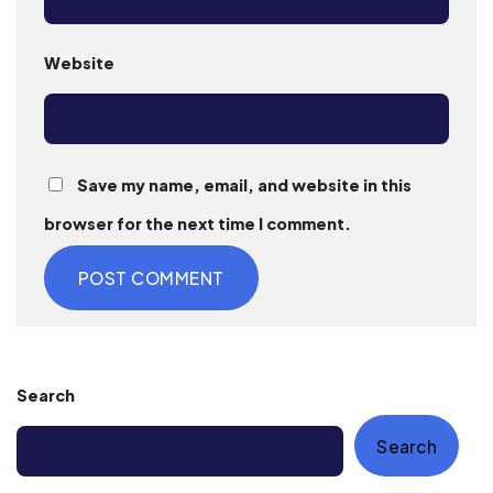
Website
Save my name, email, and website in this
browser for the next time I comment.
Search
Search