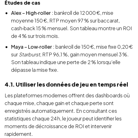
Études de cas
Alex – High‑roller
: bankroll de 12 000 €, mise
moyenne 150 €, RTP moyen 97 % sur baccarat,
cash‑back 15 % mensuel. Son tableau montre un ROI
de 4 % sur trois mois.
Maya – Low‑roller
: bankroll de 150 €, mise fixe 0,20 €
sur
Starburst
, RTP 96,1 %, gain moyen mensuel 3 %.
Son tableau indique une perte de 2 % lorsqu’elle
dépasse la mise fixe.
4.1. Utiliser les données de jeu en temps réel
Les plateformes modernes offrent des dashboards où
chaque mise, chaque gain et chaque perte sont
enregistrés automatiquement. En consultant ces
statistiques chaque 24 h, le joueur peut identifier les
moments de décroissance de ROI et intervenir
rapidement.