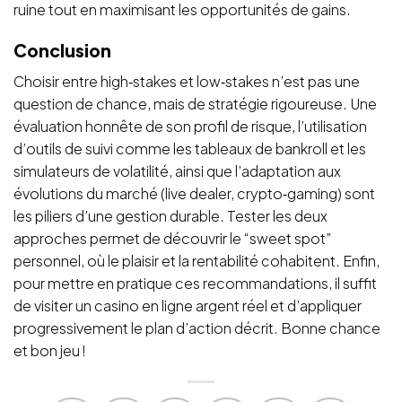
ruine tout en maximisant les opportunités de gains.
Conclusion
Choisir entre high‑stakes et low‑stakes n’est pas une
question de chance, mais de stratégie rigoureuse. Une
évaluation honnête de son profil de risque, l’utilisation
d’outils de suivi comme les tableaux de bankroll et les
simulateurs de volatilité, ainsi que l’adaptation aux
évolutions du marché (live dealer, crypto‑gaming) sont
les piliers d’une gestion durable. Tester les deux
approches permet de découvrir le “sweet spot”
personnel, où le plaisir et la rentabilité cohabitent. Enfin,
pour mettre en pratique ces recommandations, il suffit
de visiter un casino en ligne argent réel et d’appliquer
progressivement le plan d’action décrit. Bonne chance
et bon jeu !