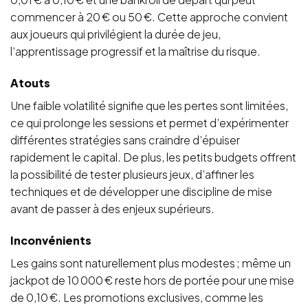
commencer à 20 € ou 50 €. Cette approche convient
aux joueurs qui privilégient la durée de jeu,
l’apprentissage progressif et la maîtrise du risque.
Atouts
Une faible volatilité signifie que les pertes sont limitées,
ce qui prolonge les sessions et permet d’expérimenter
différentes stratégies sans craindre d’épuiser
rapidement le capital. De plus, les petits budgets offrent
la possibilité de tester plusieurs jeux, d’affiner les
techniques et de développer une discipline de mise
avant de passer à des enjeux supérieurs.
Inconvénients
Les gains sont naturellement plus modestes ; même un
jackpot de 10 000 € reste hors de portée pour une mise
de 0,10 €. Les promotions exclusives, comme les