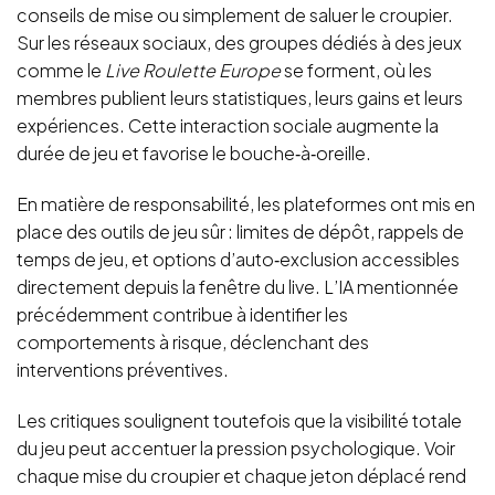
conseils de mise ou simplement de saluer le croupier.
Sur les réseaux sociaux, des groupes dédiés à des jeux
comme le
Live Roulette Europe
se forment, où les
membres publient leurs statistiques, leurs gains et leurs
expériences. Cette interaction sociale augmente la
durée de jeu et favorise le bouche‑à‑oreille.
En matière de responsabilité, les plateformes ont mis en
place des outils de jeu sûr : limites de dépôt, rappels de
temps de jeu, et options d’auto‑exclusion accessibles
directement depuis la fenêtre du live. L’IA mentionnée
précédemment contribue à identifier les
comportements à risque, déclenchant des
interventions préventives.
Les critiques soulignent toutefois que la visibilité totale
du jeu peut accentuer la pression psychologique. Voir
chaque mise du croupier et chaque jeton déplacé rend