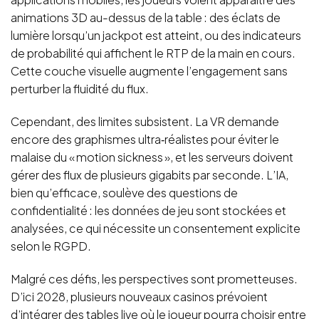
animations 3D au-dessus de la table : des éclats de
lumière lorsqu’un jackpot est atteint, ou des indicateurs
de probabilité qui affichent le RTP de la main en cours.
Cette couche visuelle augmente l’engagement sans
perturber la fluidité du flux.
Cependant, des limites subsistent. La VR demande
encore des graphismes ultra‑réalistes pour éviter le
malaise du « motion sickness », et les serveurs doivent
gérer des flux de plusieurs gigabits par seconde. L’IA,
bien qu’efficace, soulève des questions de
confidentialité : les données de jeu sont stockées et
analysées, ce qui nécessite un consentement explicite
selon le RGPD.
Malgré ces défis, les perspectives sont prometteuses.
D’ici 2028, plusieurs nouveaux casinos prévoient
d’intégrer des tables live où le joueur pourra choisir entre