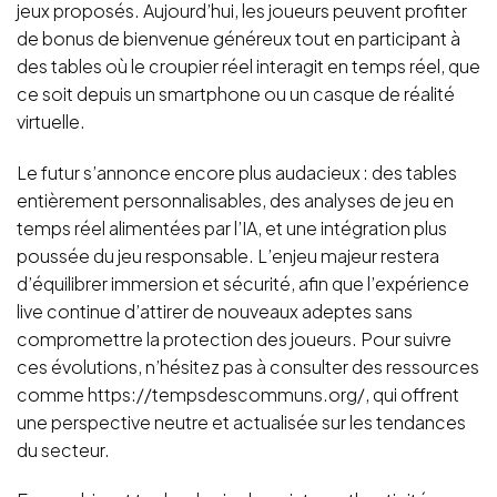
jeux proposés. Aujourd’hui, les joueurs peuvent profiter
de bonus de bienvenue généreux tout en participant à
des tables où le croupier réel interagit en temps réel, que
ce soit depuis un smartphone ou un casque de réalité
virtuelle.
Le futur s’annonce encore plus audacieux : des tables
entièrement personnalisables, des analyses de jeu en
temps réel alimentées par l’IA, et une intégration plus
poussée du jeu responsable. L’enjeu majeur restera
d’équilibrer immersion et sécurité, afin que l’expérience
live continue d’attirer de nouveaux adeptes sans
compromettre la protection des joueurs. Pour suivre
ces évolutions, n’hésitez pas à consulter des ressources
comme https://tempsdescommuns.org/, qui offrent
une perspective neutre et actualisée sur les tendances
du secteur.