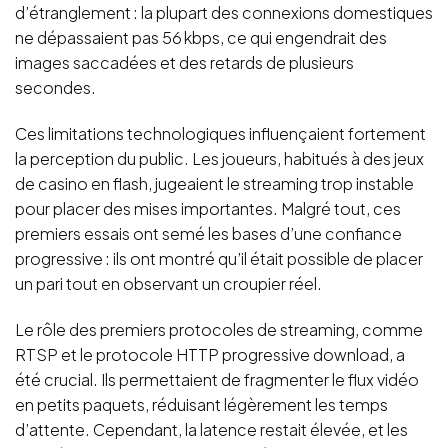
d’étranglement : la plupart des connexions domestiques
ne dépassaient pas 56 kbps, ce qui engendrait des
images saccadées et des retards de plusieurs
secondes.
Ces limitations technologiques influençaient fortement
la perception du public. Les joueurs, habitués à des jeux
de casino en flash, jugeaient le streaming trop instable
pour placer des mises importantes. Malgré tout, ces
premiers essais ont semé les bases d’une confiance
progressive : ils ont montré qu’il était possible de placer
un pari tout en observant un croupier réel.
Le rôle des premiers protocoles de streaming, comme
RTSP et le protocole HTTP progressive download, a
été crucial. Ils permettaient de fragmenter le flux vidéo
en petits paquets, réduisant légèrement les temps
d’attente. Cependant, la latence restait élevée, et les