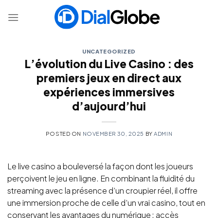
Skip
to
content
UNCATEGORIZED
L’évolution du Live Casino : des
premiers jeux en direct aux
expériences immersives
d’aujourd’hui
POSTED ON
NOVEMBER 30, 2025
BY
ADMIN
Le live casino a bouleversé la façon dont les joueurs
perçoivent le jeu en ligne. En combinant la fluidité du
streaming avec la présence d’un croupier réel, il offre
une immersion proche de celle d’un vrai casino, tout en
conservant les avantages du numérique : accès