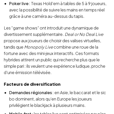
Poker live
: Texas Hold’em à tables de 5 à 9 joueurs,
avec la possibilité de suivre les mains en temps réel
grâce à une caméra au-dessus du tapis.
Les “game shows” ont introduit une dynamique de
divertissement supplémentaire.
Deal or No Deal Live
propose aux joueurs de choisir des valises virtuelles,
tandis que
Monopoly Live
combine une roue de la
fortune avec des mini‑jeux interactifs. Ces formats
hybrides attirent un public qui recherche plus que le
simple pari : ils veulent une expérience ludique, proche
d’une émission télévisée.
Facteurs de diversification
Demandes régionales
: en Asie, le baccarat et le sic
bo dominent, alors qu’en Europe les joueurs
privilégient le blackjack à plusieurs mains.
Mobile‑first
: les tables live sont optimisées pour les