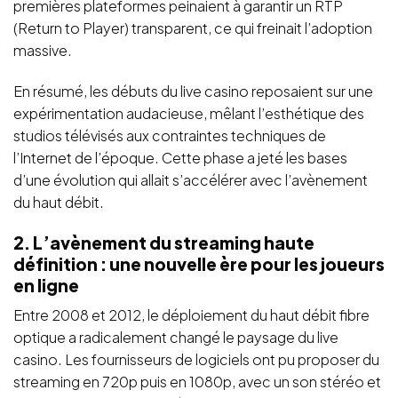
premières plateformes peinaient à garantir un RTP
(Return to Player) transparent, ce qui freinait l’adoption
massive.
En résumé, les débuts du live casino reposaient sur une
expérimentation audacieuse, mêlant l’esthétique des
studios télévisés aux contraintes techniques de
l’Internet de l’époque. Cette phase a jeté les bases
d’une évolution qui allait s’accélérer avec l’avènement
du haut débit.
2. L’avènement du streaming haute
définition : une nouvelle ère pour les joueurs
en ligne
Entre 2008 et 2012, le déploiement du haut débit fibre
optique a radicalement changé le paysage du live
casino. Les fournisseurs de logiciels ont pu proposer du
streaming en 720p puis en 1080p, avec un son stéréo et