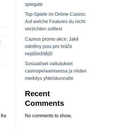
spiegate
Top-Spiele im Online-Casino:
Auf welche Features du nicht
verzichten solltest
Cazeus promo akce: Jaké
t
odměny jsou pro hráče
nejdůležitější
Sosiaaliset vaikutukset
casinopelaamisessa ja niiden
merkitys yhteiskunnalle
Recent
Comments
 fra
No comments to show.