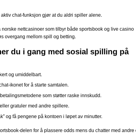
aktiv chat‑funksjon gjør at du aldri spiller alene.
 norske nettcasinoer som tilbyr både sportsbook og live casino
s overgang mellom spill og betting.
er du i gang med sosial spilling på
kert og umiddelbart.
chat‑ikonet for å starte samtalen.
 betalingsmetodene som støtter raske innskudd.
 eller gratuler med andre spillere.
ak” og få pengene på kontoen i løpet av minutter.
portsbook‑delen for å plassere odds mens du chatter med andre