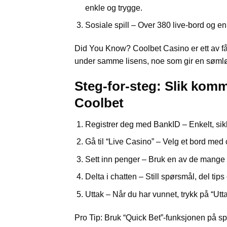
enkle og trygge.
Sosiale spill – Over 380 live‑bord og en 
Did You Know? Coolbet Casino er ett av få
under samme lisens, noe som gir en sømlø
Steg‑for‑steg: Slik komm
Coolbet
Registrer deg med BankID – Enkelt, sik
Gå til “Live Casino” – Velg et bord med 
Sett inn penger – Bruk en av de mange
Delta i chatten – Still spørsmål, del tips
Uttak – Når du har vunnet, trykk på “Utt
Pro Tip: Bruk “Quick Bet”-funksjonen på s