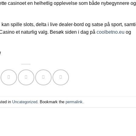
ette casinoet en helhetlig opplevelse som både nybegynnere og
 kan spille slots, delta i live dealer‑bord og satse på sport, samt
 Casino et naturlig valg. Besøk siden i dag på
coolbetno.eu
og
!
sted in
Uncategorized
. Bookmark the
permalink
.