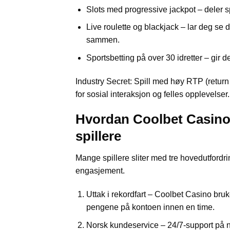
Slots med progressive jackpot – deler s
Live roulette og blackjack – lar deg se 
sammen.
Sportsbetting på over 30 idretter – gir d
Industry Secret: Spill med høy RTP (return 
for sosial interaksjon og felles opplevelser.
Hvordan Coolbet Casino 
spillere
Mange spillere sliter med tre hovedutfordr
engasjement.
Uttak i rekordfart – Coolbet Casino bru
pengene på kontoen innen en time.
Norsk kundeservice – 24/7‑support på n