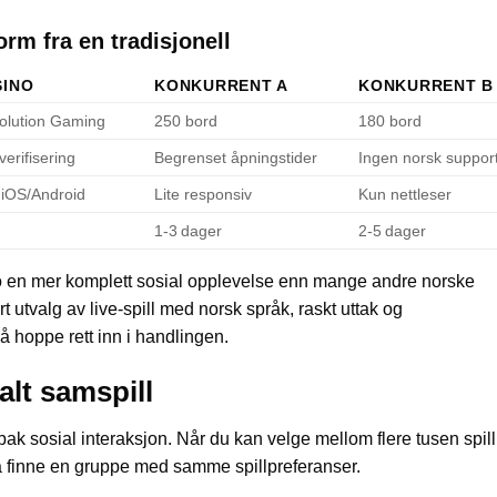
orm fra en tradisjonell
SINO
KONKURRENT A
KONKURRENT B
volution Gaming
250 bord
180 bord
erifisering
Begrenset åpningstider
Ingen norsk suppor
t iOS/Android
Lite responsiv
Kun nettleser
1‑3 dager
2‑5 dager
no en mer komplett sosial opplevelse enn mange andre norske
t utvalg av live‑spill med norsk språk, raskt uttak og
 hoppe rett inn i handlingen.
ialt samspill
n bak sosial interaksjon. Når du kan velge mellom flere tusen spill
l å finne en gruppe med samme spillpreferanser.