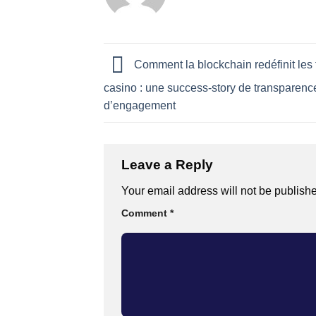
Comment la blockchain redéfinit les 
casino : une success‑story de transparenc
d’engagement
Leave a Reply
Your email address will not be publish
Comment
*