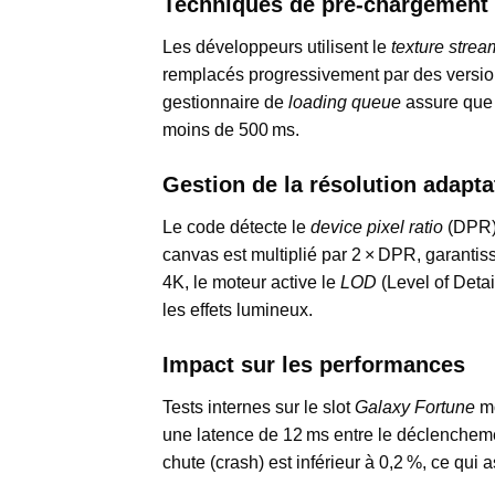
Techniques de pré‑chargement
Les développeurs utilisent le
texture strea
remplacés progressivement par des versio
gestionnaire de
loading queue
assure que 
moins de 500 ms.
Gestion de la résolution adapta
Le code détecte le
device pixel ratio
(DPR) 
canvas est multiplié par 2 × DPR, garantis
4K, le moteur active le
LOD
(Level of Detai
les effets lumineux.
Impact sur les performances
Tests internes sur le slot
Galaxy Fortune
mo
une latence de 12 ms entre le déclenchemen
chute (crash) est inférieur à 0,2 %, ce qui 