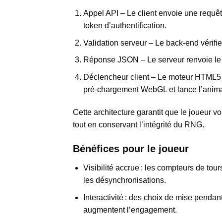
Appel API – Le client envoie une req
token d’authentification.
Validation serveur – Le back‑end vérifi
Réponse JSON – Le serveur renvoie le n
Déclencheur client – Le moteur HTML5
pré‑chargement WebGL et lance l’anima
Cette architecture garantit que le joueur 
tout en conservant l’intégrité du RNG.
Bénéfices pour le joueur
Visibilité accrue : les compteurs de tour
les désynchronisations.
Interactivité : des choix de mise pendant
augmentent l’engagement.