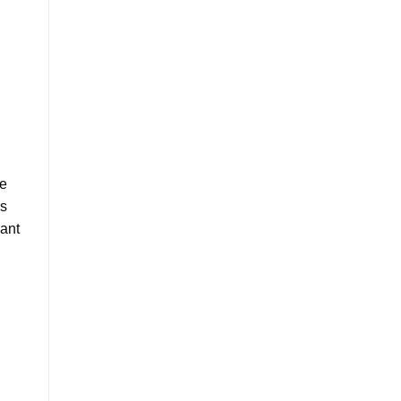
le
rs
vant