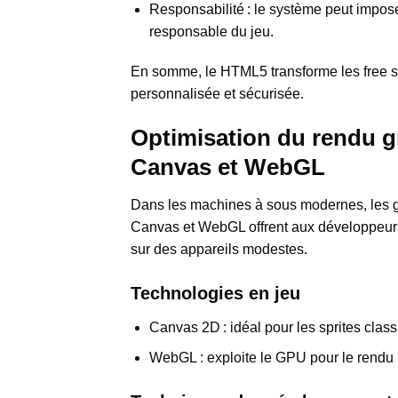
Responsabilité : le système peut impose
responsable du jeu.
En somme, le HTML5 transforme les free sp
personnalisée et sécurisée.
Optimisation du rendu g
Canvas et WebGL
Dans les machines à sous modernes, les gra
Canvas et WebGL offrent aux développeurs 
sur des appareils modestes.
Technologies en jeu
Canvas 2D : idéal pour les sprites classi
WebGL : exploite le GPU pour le rendu 3