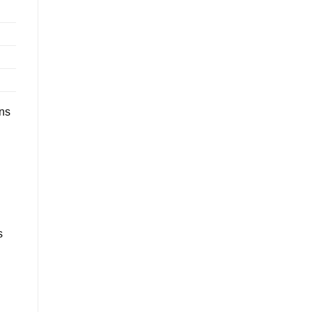
ins
s