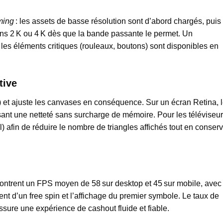
ming
: les assets de basse résolution sont d’abord chargés, puis
ns 2 K ou 4 K dès que la bande passante le permet. Un
les éléments critiques (rouleaux, boutons) sont disponibles en
tive
et ajuste les canvases en conséquence. Sur un écran Retina, 
sant une netteté sans surcharge de mémoire. Pour les téléviseu
l) afin de réduire le nombre de triangles affichés tout en conser
ntrent un FPS moyen de 58 sur desktop et 45 sur mobile, avec
t d’un free spin et l’affichage du premier symbole. Le taux de
assure une expérience de cashout fluide et fiable.