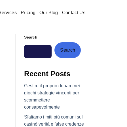
Services
Pricing
Our Blog
Contact Us
Search
Search
Recent Posts
Gestire il proprio denaro nei
giochi strategie vincenti per
scommettere
consapevolmente
Sfatiamo i miti più comuni sul
.
casinò verità e false credenze