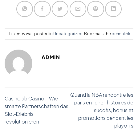
This entry was posted in
Uncategorized
. Bookmark the
permalink
.
ADMIN
Quand la NBA rencontre les
Casinolab Casino – Wie
paris en ligne : histoires de
smarte Partnerschaften das
succès, bonus et
Slot‑Erlebnis
promotions pendant les
revolutionieren
playoffs