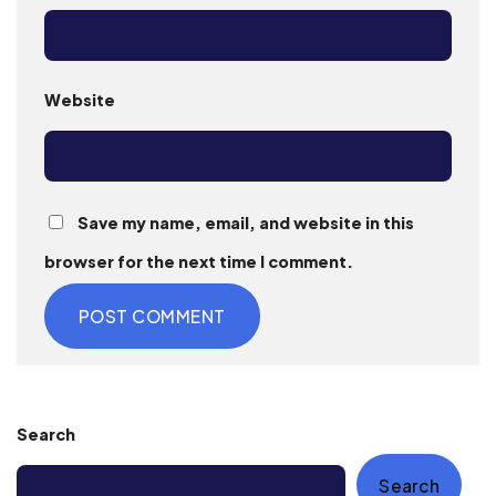
Website
Save my name, email, and website in this
browser for the next time I comment.
Search
Search